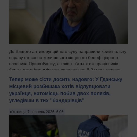
До Вищого антикорупційного суду направили кримінальну
справу стосовно колишнього кінцевого бенефіціарного
власника ПриватБанку, а також п'ятьох експрацівників
банку, яким інкримінують заволодіння 9,2 млрд гривень.
Про це повідомила Спеціалізована антик...
Тепер може сісти досить надовго: У Гданську
місцевий розбишака хотів відлупцювати
українця, натомісць побив двох поляків,
угледівши в тих "бандерівців"
п’ятниця, 7 серпень 2026, 6:05