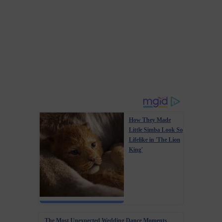
How They Made
Little Simba Look So
Lifelike in 'The Lion
King'
The Most Unexpected Wedding Dance Moments