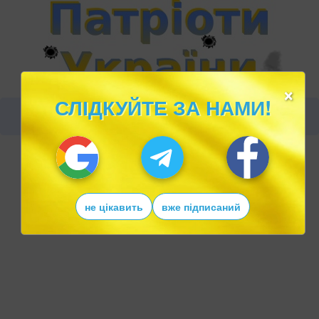
×
СЛІДКУЙТЕ ЗА НАМИ!
не цікавить
вже підписаний