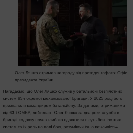
Олег Ляшко отримав нагороду від президентафото: Офіс
президента України
Нагадаємо, що Олег Ляшко служив у батальйоні безпілотних
систем 63-ї окремої механізованої бригади. У 2025 році його
призначили командиром батальйону. За даними, отриманими
від 63-ї ОМБР, лейтенант Олег Ляшко за два роки служби в
бригаді «одразу почав глибоко вдаватися в суть безпілотних
систем та їх роль на полі бою, розуміючи їхню важливість».