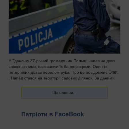
У Гданську 37-річний громадянин Польщі напав на двох
співвітчизників, називаючи їх бандерівцями. Один із
потерпілих дістав перелом руки. Про це повідомляє Onet.
. Напад стався на території садових ділянок. За даними
поліції, чоловік агресивно їздив та...
Патріоти в FaceBook