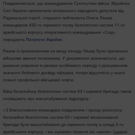
Повідомляється, що командування Сухопутних військ Збройних
Сил України призначило колишнього народного депутата від
Радикальної партії, старшого лейтенанта Олега Ляшка
командиром 432-го окремого полку безпілотних систем 11-го
армійського корпусу оперативного командування «Схід»,
передають
Патріоти України
.
Разом із призначенням на вищу посаду Ляшку було присвоєно
військове звання полковника. У документах зазначається, що
рішення ухвалено в умовах особливого періоду з урахуванням
значного бойового досвіду офіцера, попри відсутність у нього
повної профільної військової освіти.
Бійці батальйону безпілотних систем 63-ї окремої бригади також
сповіщають про масштабування підрозділу.
«З благословіння командира повідомляю і прошу розголосу:
батальйон безпілотних систем 63-ї окремої механізованої
бригади було масштабовано до окремого полку в складі 3-го
армійського корпусу, і ми шукаємо таланти на «крила» (ударні