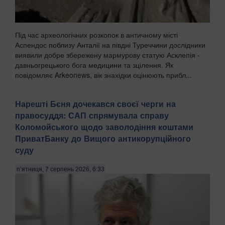
Під час археологічних розкопок в античному місті
Аспендос поблизу Анталії на півдні Туреччини дослідники
виявили добре збережену мармурову статую Асклепія -
давньогрецького бога медицини та зцілення. Як
повідомляє Arkeonews, вік знахідки оцінюють прибл...
Нарешті Бєня дочекався своєї черги на
правосуддя: САП спрямувала справу
Коломойського щодо заволодіння коштами
ПриватБанку до Вищого антикорупційного
суду
п’ятниця, 7 серпень 2026, 6:33