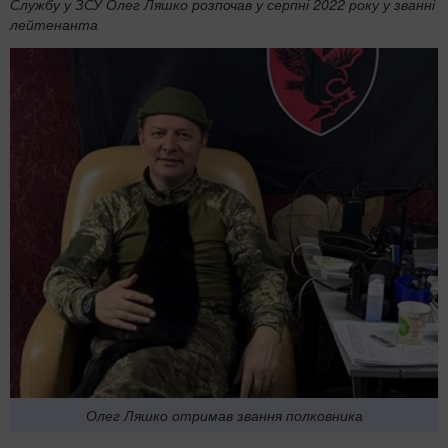
Службу у ЗСУ Олег Ляшко розпочав у серпні 2022 року у званні
лейтенанта
Олег Ляшко отримав звання полковника