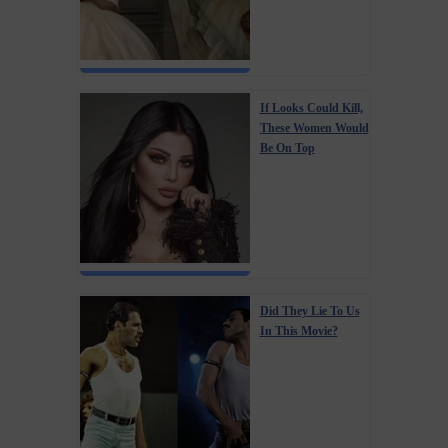
If Looks Could Kill,
These Women Would
Be On Top
Did They Lie To Us
In This Movie?