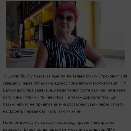
Зі школи №13 у Львові звільнили вчительку Ольгу Страхову після
скандалу через образи на адресу сина військовослужбовця НГУ.
Батько школяра заявив, що педагогиня систематично називала
його сина «тупим» та «дебілом», а також дорікала тим, що
батько нібито не приділяє дитині достатньо уваги через службу
на фронті, передають
Патріоти України
.
Після розголосу у Львівській міськраді провели внутрішню
перевірку. Директор департаменту освіти та культури ЛМР