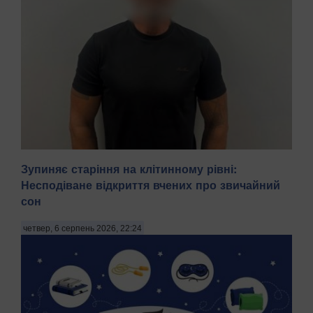
Зупиняє старіння на клітинному рівні:
Несподіване відкриття вчених про звичайний
сон
На Київщині затримали трьох чоловіків віком 18, 43 і 52
років за підозрою у груповому зґвалтуванні 21-річної
четвер, 6 серпень 2026, 22:24
дівчини. Про це повідомила пресслужба Національної
поліції в четвер, 6 серпня, зазначають Патріоти України.
"На Бориспільщині троє чоловіків, з...