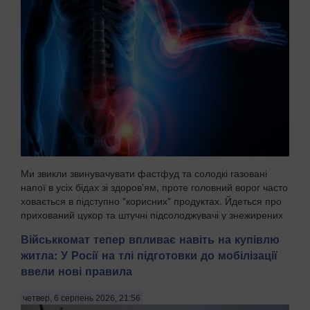
Ми звикли звинувачувати фастфуд та солодкі газовані
напої в усіх бідах зі здоров'ям, проте головний ворог часто
ховається в підступно "корисних" продуктах. Йдеться про
прихований цукор та штучні підсолоджувачі у знежирених
йогуртах, соусах і готових сн...
Військкомат тепер впливає навіть на купівлю
житла: У Росії на тлі підготовки до мобілізації
ввели нові правила
четвер, 6 серпень 2026, 21:56