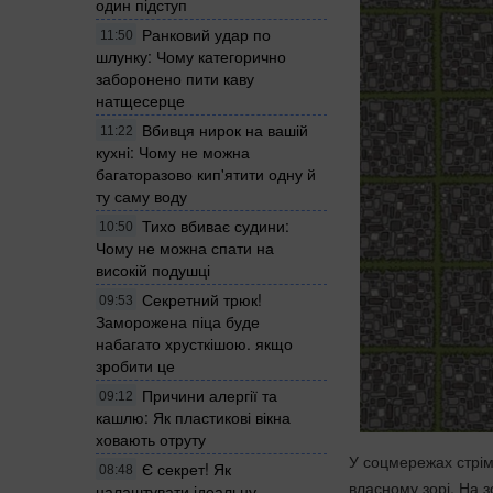
один підступ
Ранковий удар по
11:50
шлунку: Чому категорично
заборонено пити каву
натщесерце
Вбивця нирок на вашій
11:22
кухні: Чому не можна
багаторазово кип'ятити одну й
ту саму воду
Тихо вбиває судини:
10:50
Чому не можна спати на
високій подушці
Секретний трюк!
09:53
Заморожена піца буде
набагато хрусткішою. якщо
зробити це
Причини алергії та
09:12
кашлю: Як пластикові вікна
ховають отруту
У соцмережах стрім
Є секрет! Як
08:48
власному зорі. На з
налаштувати ідеальну