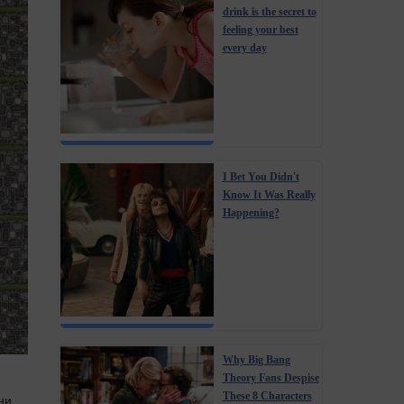
drink is the secret to
feeling your best
every day
I Bet You Didn't
Know It Was Really
Happening?
Why Big Bang
Theory Fans Despise
These 8 Characters
ни