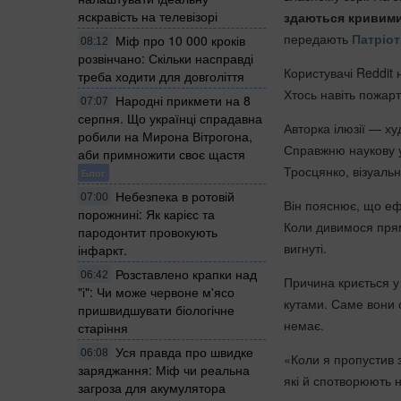
яскравість на телевізорі
здаються кривими
передають
Патріот
Міф про 10 000 кроків
08:12
розвінчано: Скільки насправді
Користувачі Reddit
треба ходити для довголіття
Хтось навіть пожар
Народні прикмети на 8
07:07
серпня. Що українці спрадавна
Авторка ілюзії — х
робили на Мирона Вітрогона,
Справжню наукову 
аби примножити своє щастя
Тросцянко, візуальн
Блог
Небезпека в ротовій
07:00
Він пояснює, що е
порожнині: Як карієс та
Коли дивимося прям
пародонтит провокують
вигнуті.
інфаркт.
Розставлено крапки над
06:42
Причина криється у 
"і": Чи може червоне м'ясо
кутами. Саме вони 
пришвидшувати біологічне
немає.
старіння
Уся правда про швидке
06:08
«Коли я пропустив 
заряджання: Міф чи реальна
які й спотворюють 
загроза для акумулятора