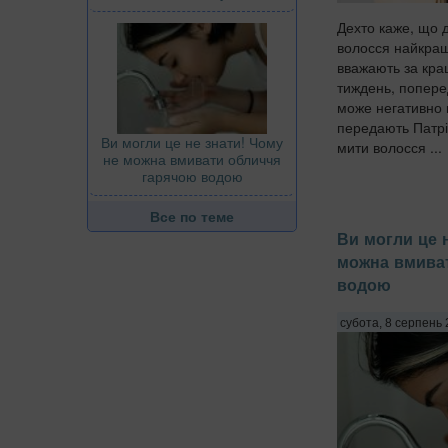
Дехто каже, що 
волосся найкращ
вважають за кра
тиждень, попере
може негативно 
передають Патріо
Ви могли це не знати! Чому
мити волосся ...
не можна вмивати обличчя
гарячою водою
Все по теме
Ви могли це 
можна вмива
водою
субота, 8 серпень 