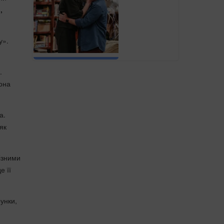
,
у».
.
она
а.
як
різними
е її
унки,