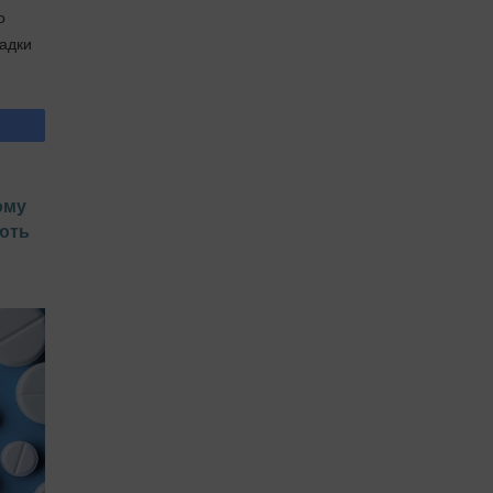
о
гадки
ому
ють