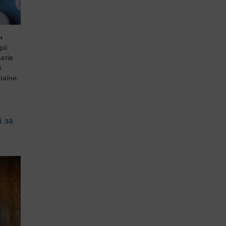
и
рії
атів
в
раїни.
ї за