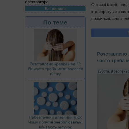
електрокара
Оптичні ілюзії, по
Всі новини
інтерпретувати сигн
правильні, але інод
По теме
Розставлено к
часто треба 
Розставлено крапки над "і":
Як часто треба мити волосся
субота, 8 серпень 
влітку
Небезпечний аптечний міф:
Чому попутні знеболювальні
вбивають шлунок