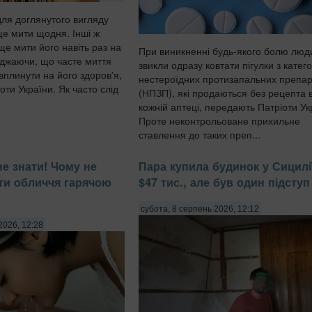
для доглянутого вигляду
е мити щодня. Інші ж
ще мити його навіть раз на
При виникненні будь-якого болю люд
джаючи, що часте миття
звикли одразу ковтати пігулки з катего
вплинути на його здоров'я,
нестероїдних протизапальних препар
ти України. Як часто слід
(НПЗП), які продаються без рецепта 
кожній аптеці, передають Патріоти Ук
Проте неконтрольоване прихильне
ставлення до таких преп...
не знати! Чому не
Пара купила будинок у Сицилі
ти обличчя гарячою
$47 тис., але був один підступ
субота, 8 серпень 2026, 12:12
2026, 12:28