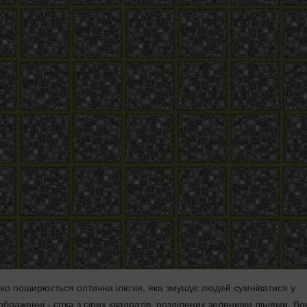
ко поширюється оптична ілюзія, яка змушує людей сумніватися у
ображенні - сітка з сірих квадратів, розділених зеленими лініями. Во