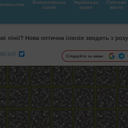
Волонтерська
Українська
Світське
успільство
сотня
кухня
життя
ві лінії? Нова оптична ілюзія зводить з роз
Twitter
025, 11:27
Слідкуйте за нами