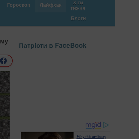
Хіти
Гороскоп
Лайфхак
тижня
Блоги
уму
Патріоти в FaceBook
Why this ordinary