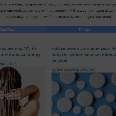
яснюють експерти, працюють тому, що наш мозок намагається швидк
али від очей, заповнюючи «прогалини». У більшості випадків ці здо
і — як у цьому випадку — ми бачимо зовсім не те, що є насправді.
FaceBook
Disqus
рапки над "і": Як
Небезпечний аптечний міф: Ч
мити волосся влітку
попутні знеболювальні вбива
шлунок
2026, 14:57
субота, 8 серпень 2026, 12:45