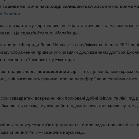
 та живими, хоча насправді залишаються абсолютно прямими
и України
.
 назвали картинку «дратівливою», «фантастичною» та «зламом мозк
тував:
«Це справді дратує. Молодець!»
удожниця з Флориди Леша Порше, яка опублікувала її ще у 2021 році
увагу зображення привернуло завдяки дослідженням доктора Джолі
ого еколога з Університету Ексетера.
фект працює через
периферійний зір
— те, що ми бачимо краєм ок
о, лінії виглядають рівними, але на периферії вони сприймаються 
сірих квадратах: всередині них приховані дрібні фігури та лінії під 
обманюють мозок, змушуючи його «домальовувати» кривизну там, д
зображення через комп’ютерну модель, стало видно приховані візер
наше сприйняття», — зазначив науковець.