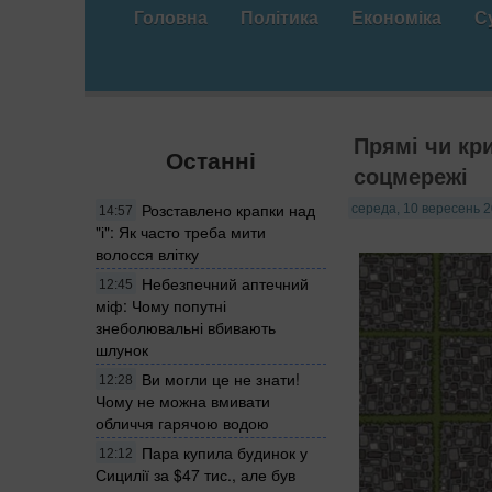
Головна
Політика
Економіка
С
Прямі чи кри
Останні
соцмережі
Розставлено крапки над
середа, 10 вересень 2
14:57
"і": Як часто треба мити
волосся влітку
Небезпечний аптечний
12:45
міф: Чому попутні
знеболювальні вбивають
шлунок
Ви могли це не знати!
12:28
Чому не можна вмивати
обличчя гарячою водою
Пара купила будинок у
12:12
Сицилії за $47 тис., але був