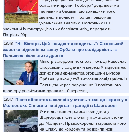
оснастили дрони "Гербера" додатковими
паливними баками, що збільшили їхню
дальність польоту. Про це повідомив
український аналітик "Полковник ГШ",
знайомий із конструкцією цих безпілотників,, передають
Патріоти Укр...
"Ні, Вікторе. Цей інцидент доводить...": Сікорський
18:48
жорстко відповів на заяву Орбана про солідарність із
Польщею після атаки дронів
Міністр закордонних справ Польщі Радослав
Сікорський у соціальній мережі Х відповів на
допис прем'єр-міністра Угорщини Віктора
Орбана, у якому той висловив солідарність із
Польщею через порушення її повітряного
простору російськими дронами 10 вересня, ...
Після вбивства школярів учитель тікав до кордону з
18:47
Молдовою: Спливли нові деталі трагедії в Шаргороді
Учитель, який жорстоко вбив дітей у
Шаргороді, після злочину намагався втекти
до Молдови. Правоохоронці затримали його
на шляху до кордону та розкрили нові