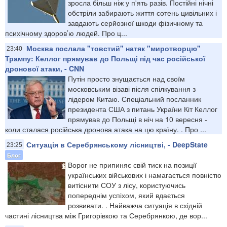
зросла більш ніж у п'ять разів. Постійні нічні
обстріли забирають життя сотень цивільних і
завдають серйозної шкоди фізичному та
психічному здоров’ю людей. Про ц...
Москва послала "товстий" натяк "миротворцю"
23:40
Трампу: Келлог прямував до Польщі під час російської
дронової атаки, - CNN
Путін просто знущається над своїм
московським візаві після спілкування з
лідером Китаю. Спеціальний посланник
президента США з питань України Кіт Келлог
прямував до Польщі в ніч на 10 вересня -
коли сталася російська дронова атака на цю країну. . Про ...
Ситуація в Серебрянському лісництві, - DeepState
23:25
Блог
Ворог не припиняє свій тиск на позиції
українських військових і намагається повністю
витіснити СОУ з лісу, користуючись
попереднім успіхом, який вдається
розвивати. . Найважча ситуація в східній
частині лісництва між Григорівкою та Серебрянкою, де вор...