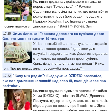
Колишня дружина українського співака та
переможця "Голосу країни" Романа
Сасанчина відповіла на чутки, що вони нібито
розлучилися через його зради, передають
Патріоти України. Так, Іванна вирішила
поспілкуватися з підписниками в Instagram-stories. Звич...
Зима близько! Грошова допомога на купівлю дров:
17:25
Ось хто може отримати 19 тис. грн
У Чернігівській області стартувала реєстрація
на отримання грошової допомоги для
закупівлі твердого палива. Домогосподарства
отримають на придбання дров, вугілля,
брикетів для опалення житла понад 19 тис.
грн. Про це повідомляє пресслужба громадської...
"Бачу між рядків": Ексдружина DZIDZIO розповіла,
17:22
яке повідомлення колишній надіслав їй, коли дізнався про
вагітність
Колишня дружина відомого артиста Михайла
Хоми (DZIDZIO), співачка SLAVIA (Ярослава
Притула), відверто поділилася, як екс-чоловік
відреагував на новину про її вагітність. Зірка
не приховувала від публіки, що стала мамою,