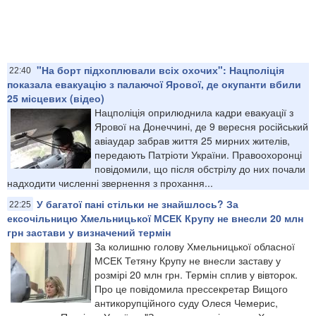
"На борт підхоплювали всіх охочих": Нацполіція
22:40
показала евакуацію з палаючої Ярової, де окупанти вбили
25 місцевих (відео)
Нацполіція оприлюднила кадри евакуації з
Ярової на Донеччині, де 9 вересня російський
авіаудар забрав життя 25 мирних жителів,
передають Патріоти України. Правоохоронці
повідомили, що після обстрілу до них почали
надходити численні звернення з прохання...
У багатої пані стільки не знайшлось? За
22:25
ексочільницю Хмельницької МСЕК Крупу не внесли 20 млн
грн застави у визначений термін
За колишню голову Хмельницької обласної
МСЕК Тетяну Крупу не внесли заставу у
розмірі 20 млн грн. Термін сплив у вівторок.
Про це повідомила прессекретар Вищого
антикорупційного суду Олеся Чемерис,