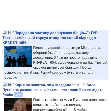
"Передаємо частину досвідчених бійців...": ГУР і
19:44
Третій армійський корпус створили новий підрозділ
KRAKEN 1654
Головне управління розвідки Міністерства
оборони України передає частину
досвідчених бійців до нового підрозділу
KRAKEN 1654, сформованого на базі Третьої
окремої штурмової бригади. Про це
повідомляє Третій армійський корпус у telegram-каналі,
передают...
"Кирієнко запитав, чим незадоволена...": Алла
19:29
Пугачова розповіла, як у Кремлі вмовляли її не покидати
Росію
Блог
Російська співачка Алла Пугачова дала перше
велике інтерв'ю після початку
повномасштабної війни. В майже