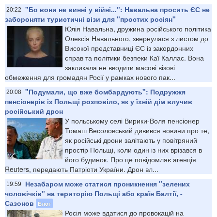
"Бо вони не винні у війні...": Навальна просить ЄС не
20:22
забороняти туристичні візи для "простих росіян"
Юлія Навальна, дружина російського політика
Олексія Навального, звернулася з листом до
Високої представниці ЄС із закордонних
справ та політики безпеки Каї Каллас. Вона
закликала не вводити масові візові
обмеження для громадян Росії у рамках нового пак...
"Подумали, що вже бомбардують": Подружжя
20:08
пенсіонерів із Польщі розповіло, як у їхній дім влучив
російський дрон
У польському селі Вирики-Воля пенсіонер
Томаш Весоловський дивився новини про те,
як російські дрони залітають у повітряний
простір Польщі, коли один із них врізався в
його будинок. Про це повідомляє агенція
Reuters, передають Патріоти України. Дрон вл...
Незабаром може статися проникнення "зелених
19:59
чоловічків" на територію Польщі або країн Балтії, -
Сазонов
Блог
Росія може вдатися до провокацій на