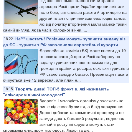
Під час повномасштабної війни країни-
агресора Росії проти України дрони змінили
поле бою, витіснивши ракети й артилерію на
другий план і спричинивши еволюцію танків,
які від початку вторгнення мали майже такий
самий вигляд, як за часів холодної війни. ...
Не*** шастать! Росіянам можуть зупинити видачу віз
18:22
до ЄС - туристи з РФ заполонили європейські курорти
Європейська комісія (ЄК) може внести до 19-
го пакета санкцій проти Росії заборону на
видачу туристичних шенгенських віз для
громадян країни-агресора, оскільки туристів із
РФ стало занадто багато. Презентація пакета
очікується вже 12 вересня, але план н...
Творять дива! ТОП-5 фруктів, які називають
18:15
"еліксиром вічної молодості"
Здоров’я і молодість організму залежать не
лише від способу життя, а й від харчування.
Дорогі добавки та косметичні процедури не
завжди дають бажаний результат, водночас
звичайні доступні фрукти можуть стати
справжнім еліксиром молодості. Лікарі та діє...