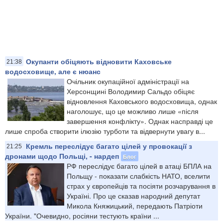
Окупанти обіцяють відновити Каховське
21:38
водосховище, але є нюанс
Очільник окупаційної адміністрації на
Херсонщині Володимир Сальдо обіцяє
відновлення Каховського водосховища, однак
наголошує, що це можливо лише «після
завершення конфлікту». Однак насправді це
лише спроба створити ілюзію турботи та відвернути увагу в...
Кремль переслідує багато цілей у провокації з
21:25
дронами щодо Польщі, - нардеп
Блог
РФ переслідує багато цілей в атаці БПЛА на
Польщу - показати слабкість НАТО, вселити
страх у європейців та посіяти розчарування в
Україні. Про це сказав народний депутат
Микола Княжицький, передають Патріоти
України. "Очевидно, росіяни тестують країни ...