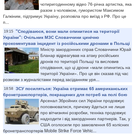
чотиригодинному відео 76-річна артистка, яка
разом з чоловіком, гумористом Максимом
Галкіним, підтримує Україну, розповіла про виїзд з РФ. Про це
п...
"Сподіваюся, вони мали опинитися на території
19:15
України": Очільник МЗС Словаччини цинічно
прокоментував інцидент із російськими дронами в Польщі
Міністр закордонних справ Словаччини Юрай
Бланар відреагував на атаку російських
дронів по території Польщі та висловив
сподівання, що ці дрони «мали опинитись на
території України». Про це він сказав під час
розмови з журналістами перед засіданням уря...
ЗСУ посиляться: Україна отримає 65 американських
18:58
бронетранспортерів, покращених для потреб на полі бою
Арсенал Збройних сил України продовжує
поповнюватися, причому йдеться не лише
про вітчизняні розробки, техніка продовжує
надходити і від закордонних партнерів. Так, у
США оголосили про замовлення 65 колісних
бронетранспортерів Mobile Strike Force Vehic...