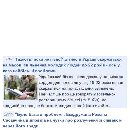
Тікають, поки не пізно? Бізнес в Україні скаржиться
17:47
на масові звільнення молодих людей до 22 років - ось у
кого найбільші проблеми
Український бізнес після дозволу на виїзд за
кордон для чоловіків у віці 18-22 років почав
скаржитися на почастішання звільнень.
Найчастіше про це говорять у готельно-
ресторанному бізнесі (HoReCa), де
традиційно працює багато молодих людей (зазвичай із...
"Було багато проблем": Ексдружина Романа
17:44
Сасанчина відповіла на чутки про розлучення зі співаком
через його зради