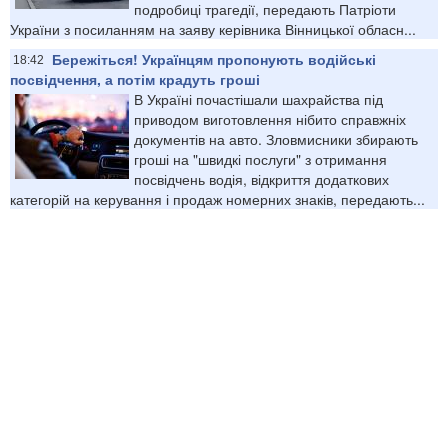
подробиці трагедії, передають Патріоти
України з посиланням на заяву керівника Вінницької обласн...
Бережіться! Українцям пропонують водійські
18:42
посвідчення, а потім крадуть гроші
В Україні почастішали шахрайства під
приводом виготовлення нібито справжніх
документів на авто. Зловмисники збирають
гроші на "швидкі послуги" з отримання
посвідчень водія, відкриття додаткових
категорій на керування і продаж номерних знаків, передають...