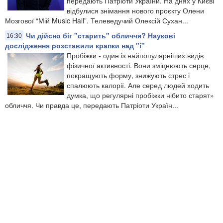
передають Патріоти України. На днях у Києві
відбулися знімання нового проєкту Олени
Мозгової “Мій Music Hall”. Телеведучий Олексій Сухан...
Чи дійсно біг "старить" обличчя? Наукові
16:30
дослідження розставили крапки над "і"
Пробіжки - один із найпопулярніших видів
фізичної активності. Вони зміцнюють серце,
покращують форму, знижують стрес і
спалюють калорії. Але серед людей ходить
думка, що регулярні пробіжки нібито старят»
обличчя. Чи правда це, передають Патріоти Україн...