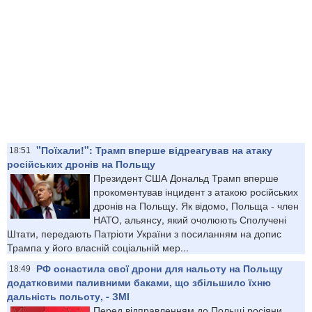
"Поїхали!": Трамп вперше відреагував на атаку
18:51
російських дронів на Польщу
Президент США Дональд Трамп вперше
прокоментував інцидент з атакою російських
дронів на Польщу. Як відомо, Польща - член
НАТО, альянсу, який очолюють Сполучені
Штати, передають Патріоти України з посиланням на допис
Трампа у його власній соціальній мер...
РФ оснастила свої дрони для нальоту на Польщу
18:49
додатковими паливними баками, що збільшило їхню
дальність польоту, - ЗМІ
Перед відправленням до Польщі росіяни