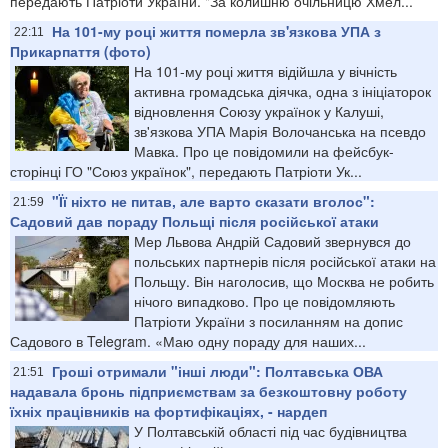
передають Патріоти України. "За колишню очільницю Хмел...
На 101-му році життя померла зв'язкова УПА з
22:11
Прикарпаття (фото)
На 101-му році життя відійшла у вічність
активна громадська діячка, одна з ініціаторок
відновлення Союзу українок у Калуші,
зв'язкова УПА Марія Волочанська на псевдо
Мавка. Про це повідомили на фейсбук-
сторінці ГО "Союз українок", передають Патріоти Ук...
"Її ніхто не питав, але варто сказати вголос":
21:59
Садовий дав пораду Польщі після російської атаки
Мер Львова Андрій Садовий звернувся до
польських партнерів після російської атаки на
Польщу. Він наголосив, що Москва не робить
нічого випадково. Про це повідомляють
Патріоти України з посиланням на допис
Садового в Telegram. «Маю одну пораду для наших...
Гроші отримали "інші люди": Полтавська ОВА
21:51
надавала бронь підприємствам за безкоштовну роботу
їхніх працівників на фортифікаціях, - нардеп
У Полтавській області під час будівництва