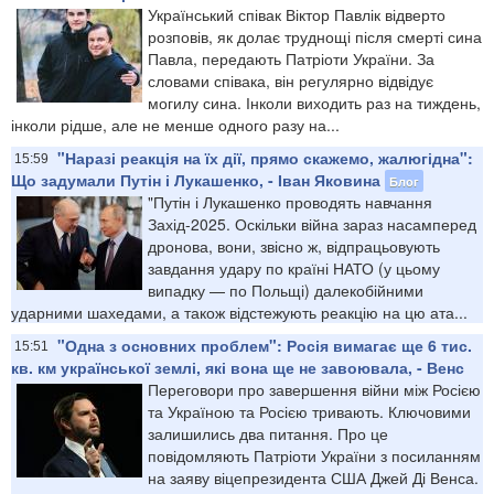
Український співак Віктор Павлік відверто
розповів, як долає труднощі після смерті сина
Павла, передають Патріоти України. За
словами співака, він регулярно відвідує
могилу сина. Інколи виходить раз на тиждень,
інколи рідше, але не менше одного разу на...
"Наразі реакція на їх дії, прямо скажемо, жалюгідна":
15:59
Що задумали Путін і Лукашенко, - Іван Яковина
Блог
"Путін і Лукашенко проводять навчання
Захід-2025. Оскільки війна зараз насамперед
дронова, вони, звісно ж, відпрацьовують
завдання удару по країні НАТО (у цьому
випадку — по Польщі) далекобійними
ударними шахедами, а також відстежують реакцію на цю ата...
"Одна з основних проблем": Росія вимагає ще 6 тис.
15:51
кв. км української землі, які вона ще не завоювала, - Венс
Переговори про завершення війни між Росією
та Україною та Росією тривають. Ключовими
залишились два питання. Про це
повідомляють Патріоти України з посиланням
на заяву віцепрезидента США Джей Ді Венса.