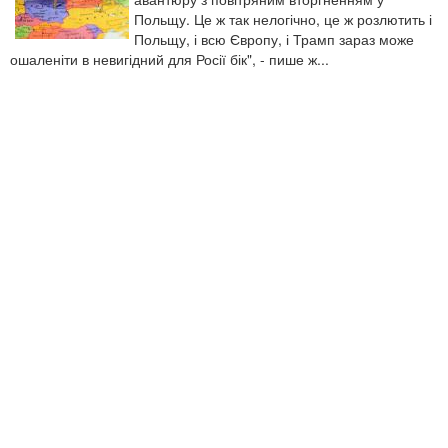
Польщу. Це ж так нелогічно, це ж розлютить і
Польщу, і всю Європу, і Трамп зараз може
ошаленіти в невигідний для Росії бік", - пише ж...