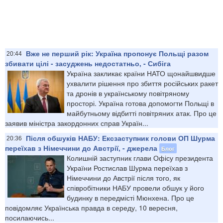
Вже не перший рік: Україна пропонує Польщі разом
20:44
збивати цілі - засуджень недостатньо, - Сибіга
Україна закликає країни НАТО щонайшвидше
ухвалити рішення про збиття російських ракет
та дронів в українському повітряному
просторі. Україна готова допомогти Польщі в
майбутньому відбитті повітряних атак. Про це
заявив міністра закордонних справ Україн...
Після обшуків НАБУ: Ексзаступник голови ОП Шурма
20:36
переїхав з Німеччини до Австрії, - джерела
Блог
Колишній заступник глави Офісу президента
України Ростислав Шурма переїхав з
Німеччини до Австрії після того, як
співробітники НАБУ провели обшук у його
будинку в передмісті Мюнхена. Про це
повідомляє Українська правда в середу, 10 вересня,
посилаючись...