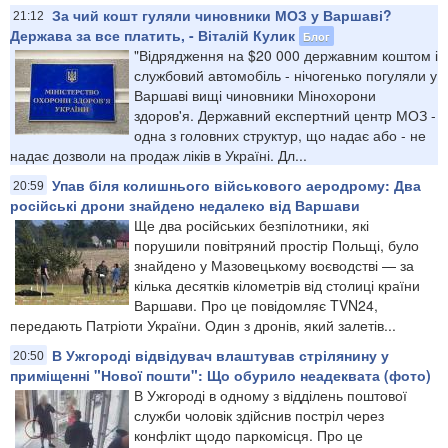
За чий кошт гуляли чиновники МОЗ у Варшаві?
21:12
Держава за все платить, - Віталій Кулик
Блог
"Відрядження на $20 000 державним коштом і
службовий автомобіль - нічогенько погуляли у
Варшаві вищі чиновники Мінохорони
здоров'я. Державний експертний центр МОЗ -
одна з головних структур, що надає або - не
надає дозволи на продаж ліків в Україні. Дл...
Упав біля колишнього військового аеродрому: Два
20:59
російські дрони знайдено недалеко від Варшави
Ще два російських безпілотники, які
порушили повітряний простір Польщі, було
знайдено у Мазовецькому воєводстві — за
кілька десятків кілометрів від столиці країни
Варшави. Про це повідомляє TVN24,
передають Патріоти України. Один з дронів, який залетів...
В Ужгороді відвідувач влаштував стрілянину у
20:50
приміщенні "Нової пошти": Що обурило неадеквата (фото)
В Ужгороді в одному з відділень поштової
служби чоловік здійснив постріл через
конфлікт щодо паркомісця. Про це