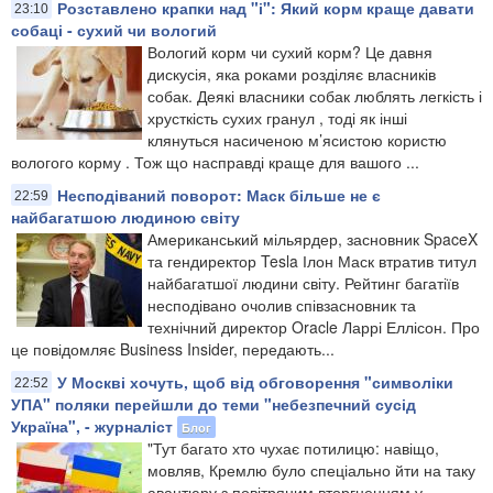
Розставлено крапки над "і": Який корм краще давати
23:10
собаці - сухий чи вологий
Вологий корм чи сухий корм? Це давня
дискусія, яка роками розділяє власників
собак. Деякі власники собак люблять легкість і
хрусткість сухих гранул , тоді як інші
клянуться насиченою м’ясистою користю
вологого корму . Тож що насправді краще для вашого ...
Несподіваний поворот: Маск більше не є
22:59
найбагатшою людиною світу
Американський мільярдер, засновник SpaceX
та гендиректор Tesla Ілон Маск втратив титул
найбагатшої людини світу. Рейтинг багатіїв
несподівано очолив співзасновник та
технічний директор Oracle Ларрі Еллісон. Про
це повідомляє Business Insider, передають...
У Москві хочуть, щоб від обговорення "символіки
22:52
УПА" поляки перейшли до теми "небезпечний сусід
Україна", - журналіст
Блог
"Тут багато хто чухає потилицю: навіщо,
мовляв, Кремлю було спеціально йти на таку
авантюру з повітряним вторгненням у