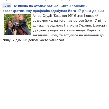
Не пішла по стопах батька: Євген Кошовий
17:58
розсекретив, яку професію здобуває його 17-річна донька
Актор Студії "Квартал 95" Євген Кошовий
розсекретив, на кого навчається його 17-річна
донька, передають Патріоти України. Цьогоріч
у родині гумориста є випускниця. Варвара
закінчила школу та вступила на навчання до
вишу. У дівчини доволі часто змінювал...