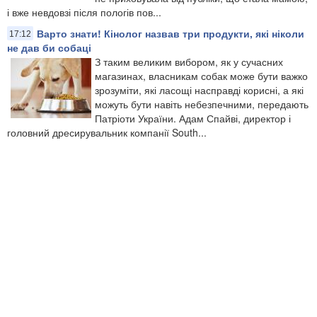
і вже невдовзі після пологів пов...
Варто знати! Кінолог назвав три продукти, які ніколи
17:12
не дав би собаці
З таким великим вибором, як у сучасних
магазинах, власникам собак може бути важко
зрозуміти, які ласощі насправді корисні, а які
можуть бути навіть небезпечними, передають
Патріоти України. Адам Спайві, директор і
головний дресирувальник компанії South...