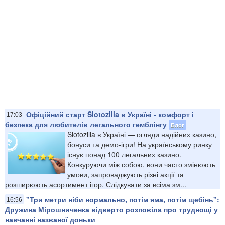
Офіційний старт Slotozilla в Україні - комфорт і
17:03
безпека для любителів легального гемблінгу
Блог
Slotozilla в Україні — огляди надійних казино,
бонуси та демо-ігри! На українському ринку
існує понад 100 легальних казино.
Конкуруючи між собою, вони часто змінюють
умови, запроваджують різні акції та
розширюють асортимент ігор. Слідкувати за всіма зм...
"Три метри ніби нормально, потім яма, потім щебінь":
16:56
Дружина Мірошниченка відверто розповіла про труднощі у
навчанні названої доньки