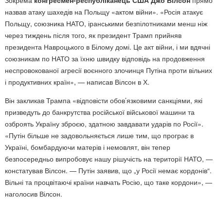
назвав атаку шахедів на Польщу «актом війни». «Росія атакує
Польщу, союзника НАТО, іранськими безпілотниками менш ніж
через тиждень після того, як президент Трамп прийняв
президента Навроцького в Білому домі. Це акт війни, і ми вдячні
союзникам по НАТО за їхню швидку відповідь на продовження
неспровокованої агресії воєнного злочинця Путіна проти вільних
і продуктивних країн», — написав Вілсон в Х.
Він закликав Трампа «відповісти обов’язковими санкціями, які
призведуть до банкрутства російської військової машини та
озброять Україну зброєю, здатною завдавати ударів по Росії».
«Путін більше не задовольняється лише тим, що програє в
Україні, бомбардуючи матерів і немовлят, він тепер
безпосередньо випробовує нашу рішучість на території НАТО, —
констатував Вілсон. — Путін заявив, що „у Росії немає кордонів“.
Вільні та процвітаючі країни навчать Росію, що таке кордони», —
наголосив Вілсон.