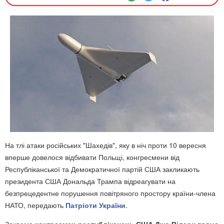
На тлі атаки російських "Шахедів", яку в ніч проти 10 вересня
вперше довелося відбивати Польщі, конгресмени від
Республіканської та Демократичної партій США закликають
президента США Дональда Трампа відреагувати на
безпрецедентне порушення повітряного простору країни-члена
НАТО, передають
Патріоти України
.
Зокрема
конгресмен-республіканець США Джо Вілсон
прямо