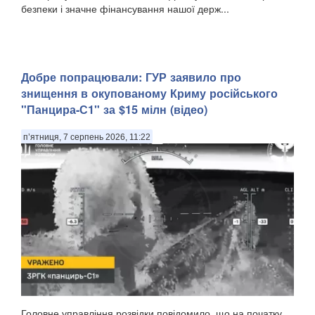
безпеки і значне фінансування нашої держ...
Добре попрацювали: ГУР заявило про
знищення в окупованому Криму російського
"Панцира-С1" за $15 мілн (відео)
п’ятниця, 7 серпень 2026, 11:22
Головне управління розвідки повідомило, що на початку