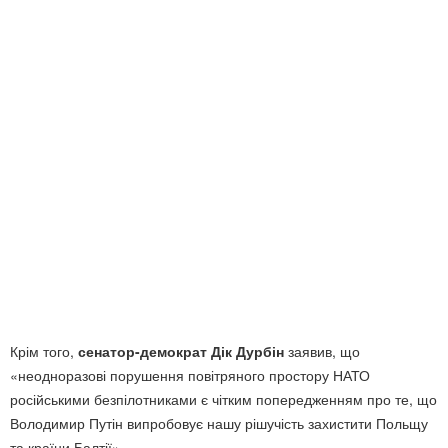
Крім того,
сенатор-демократ Дік Дурбін
заявив, що
«неодноразові порушення повітряного простору НАТО
російськими безпілотниками є чітким попередженням про те, що
Володимир Путін випробовує нашу рішучість захистити Польщу
та країни Балтії».