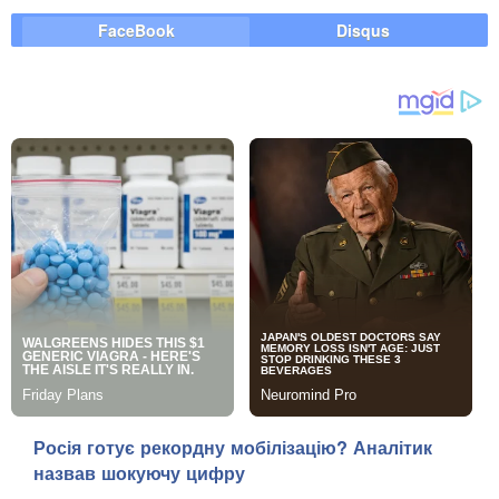
FaceBook
Disqus
Росія готує рекордну мобілізацію? Аналітик
назвав шокуючу цифру