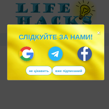
×
СЛІДКУЙТЕ ЗА НАМИ!
не цікавить
вже підписаний