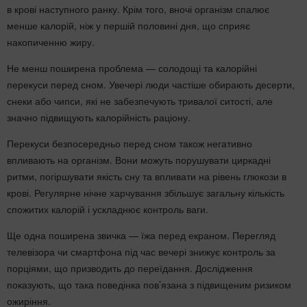
в крові наступного ранку. Крім того, вночі організм спалює
менше калорій, ніж у першій половині дня, що сприяє
накопиченню жиру.
Не менш поширена проблема — солодощі та калорійні
перекуси перед сном. Увечері люди частіше обирають десерти,
снеки або чипси, які не забезпечують тривалої ситості, але
значно підвищують калорійність раціону.
Перекуси безпосередньо перед сном також негативно
впливають на організм. Вони можуть порушувати циркадні
ритми, погіршувати якість сну та впливати на рівень глюкози в
крові. Регулярне нічне харчування збільшує загальну кількість
спожитих калорій і ускладнює контроль ваги.
Ще одна поширена звичка — їжа перед екраном. Перегляд
телевізора чи смартфона під час вечері знижує контроль за
порціями, що призводить до переїдання. Дослідження
показують, що така поведінка пов’язана з підвищеним ризиком
ожиріння.