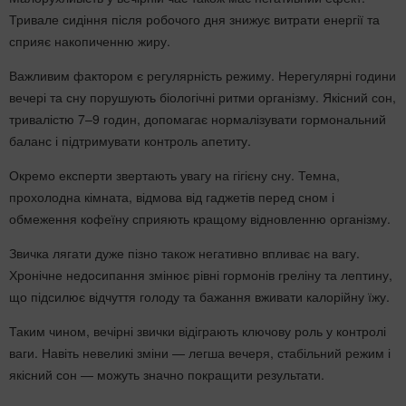
Тривале сидіння після робочого дня знижує витрати енергії та
сприяє накопиченню жиру.
Важливим фактором є регулярність режиму. Нерегулярні години
вечері та сну порушують біологічні ритми організму. Якісний сон,
тривалістю 7–9 годин, допомагає нормалізувати гормональний
баланс і підтримувати контроль апетиту.
Окремо експерти звертають увагу на гігієну сну. Темна,
прохолодна кімната, відмова від гаджетів перед сном і
обмеження кофеїну сприяють кращому відновленню організму.
Звичка лягати дуже пізно також негативно впливає на вагу.
Хронічне недосипання змінює рівні гормонів греліну та лептину,
що підсилює відчуття голоду та бажання вживати калорійну їжу.
Таким чином, вечірні звички відіграють ключову роль у контролі
ваги. Навіть невеликі зміни — легша вечеря, стабільний режим і
якісний сон — можуть значно покращити результати.