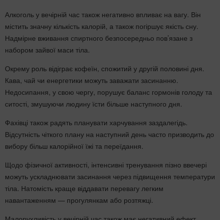
Алкоголь у вечірній час також негативно впливає на вагу. Він
містить значну кількість калорій, а також погіршує якість сну.
Надмірне вживання спиртного безпосередньо пов’язане з
набором зайвої маси тіла.
Окрему роль відіграє кофеїн, спожитий у другій половині дня.
Кава, чай чи енергетики можуть заважати засинанню.
Недосипання, у свою чергу, порушує баланс гормонів голоду та
ситості, змушуючи людину їсти більше наступного дня.
Фахівці також радять планувати харчування заздалегідь.
Відсутність чіткого плану на наступний день часто призводить до
вибору більш калорійної їжі та переїдання.
Щодо фізичної активності, інтенсивні тренування пізно ввечері
можуть ускладнювати засинання через підвищення температури
тіла. Натомість краще віддавати перевагу легким
навантаженням — прогулянкам або розтяжці.
Малорухливість у вечірній час також має негативний ефект.