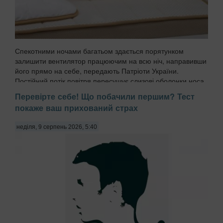
Спекотними ночами багатьом здається порятунком
залишити вентилятор працюючим на всю ніч, направивши
його прямо на себе, передають Патріоти України.
Постійний потік повітря пересушує слизові оболонки носа
та горла, позбавляючи їх природного захисного сл...
Перевірте себе! Що побачили першим? Тест
покаже ваш прихований страх
неділя, 9 серпень 2026, 5:40