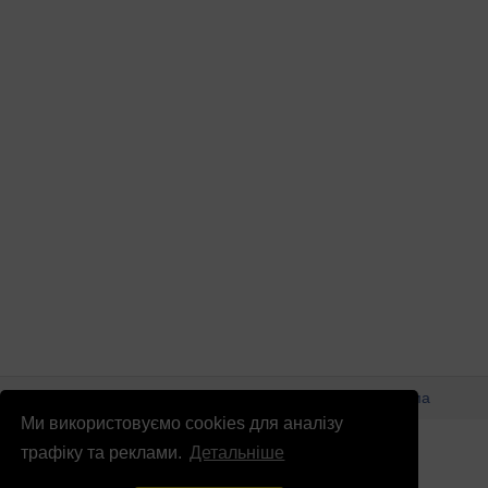
© Патріоти України 2026
Правова інформація
Реклама
Ми використовуємо cookies для аналізу
info
@
patrioty.org.ua
трафіку та реклами.
Детальніше