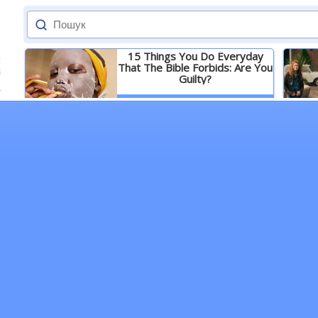
15 Things You Do Everyday
That The Bible Forbids: Are You
Guilty?
Детальніше