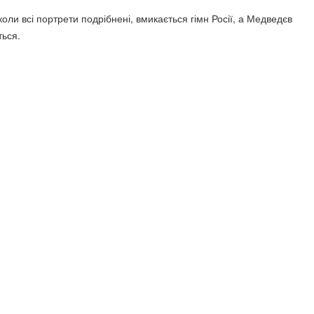
коли всі портрети подрібнені, вмикається гімн Росії, а Медведєв
ься.