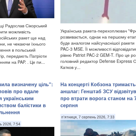
і Радослав Сікорський
Українська ракета-перехоплювач "Фр
рити можливість
розвивається, однак на першому етап
сійських ракет ще над
буде аналогом найсучаснішої ракети P
ни, не чекаючи їхнього
PAC-3 MSE. Її можливості відповідати
ення в польський
рівню Patriot PAC-2 GEM-T. Про це ро
тір, передають Патріоти
головний редактор Defense Express 
нням на PAP. . Це пи...
Катков у...
зила визначену ціль":
На концерті Кобзона тримаєть
овів про вдале
аншлаг: Генштаб ЗСУ відзвіту
 українським
про втрати ворога станом на 
ством балістики в
серпня
ільнення
п’ятниця, 7 серпень 2026, 7:33
ь 2026, 7:54