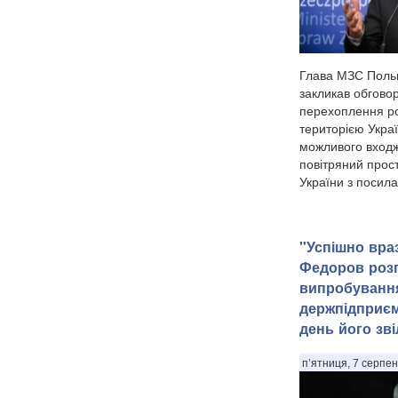
Глава МЗС Польщ
закликав обгово
перехоплення ро
територією Украї
можливого входж
повітряний прос
України з посила
"Успішно вра
Федоров розп
випробування
держпідприєм
день його зв
п’ятниця, 7 серпен