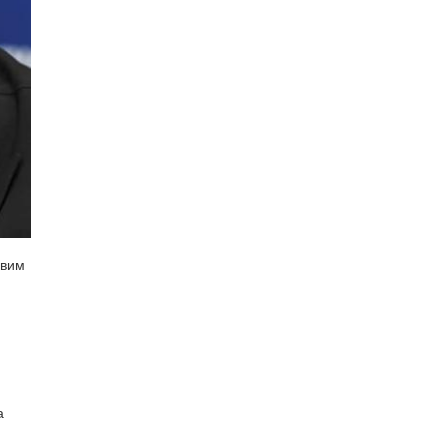
овим
а