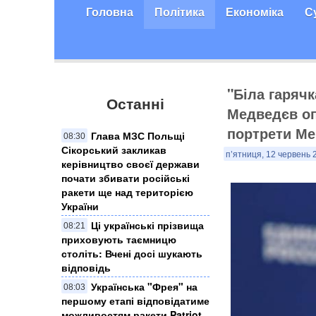
Головна
Політика
Економіка
С
"Біла гаряч
Останні
Медведєв оп
портрети Ме
Глава МЗС Польщі
08:30
Сікорський закликав
п’ятниця, 12 червень 
керівництво своєї держави
почати збивати російські
ракети ще над територією
України
Ці українські прізвища
08:21
приховують таємницю
століть: Вчені досі шукають
відповідь
Українська "Фрея" на
08:03
першому етапі відповідатиме
можливостям ракети Patriot