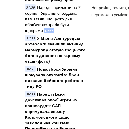
Народні прикмети на 7
Наприкінці ролика, 
07:09
серпня. Українці спрадавна
переможно усміхаєт
пам'ятали, що цього дня
обов'язково треба бути
щедрими
Блог
У Малій Азії турецькі
07:00
археологи знайшли античну
мармурову статую грецького
бога в дивовижно гарному
стані (фото)
Нова зброя України
06:51
шокувала окупантів: Дрон
висадив бойового робота в
тилу РФ
Нарешті Бєня
06:33
дочекався своєї черги на
правосуддя: САП
спрямувала справу
Коломойського щодо
заволодіння коштами
ПриватБанку до Вищого