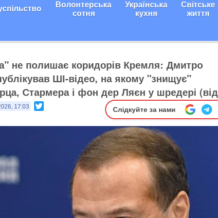
Волонтерська
Українська
Світське
успільство
сотня
кухня
життя
ка" не полишає коридорів Кремля: Дмитро
ублікував ШІ-відео, на якому "знищує"
рца, Стармера і фон дер Ляєн у шредері (від
Twitter
2026, 17:03
Слідкуйте за нами