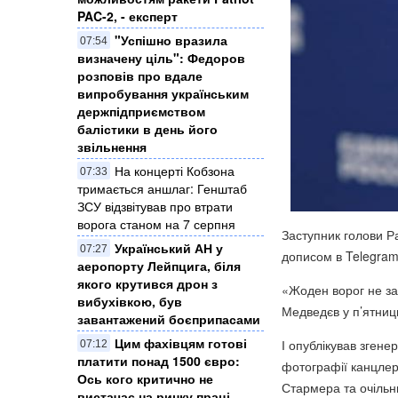
PAC-2, - експерт
"Успішно вразила
07:54
визначену ціль": Федоров
розповів про вдале
випробування українським
держпідприємством
балістики в день його
звільнення
На концерті Кобзона
07:33
тримається аншлаг: Генштаб
ЗСУ відзвітував про втрати
ворога станом на 7 серпня
Заступник голови Р
Український АН у
07:27
дописом в Telegram
аеропорту Лейпцига, біля
якого крутився дрон з
«Жоден ворог не за
вибухівкою, був
Медведєв у п’ятниц
завантажений боєприпасами
Цим фахівцям готові
І опублікував згене
07:12
платити понад 1500 євро:
фотографії канцлер
Ось кого критично не
Стармера та очільн
вистачає на ринку праці