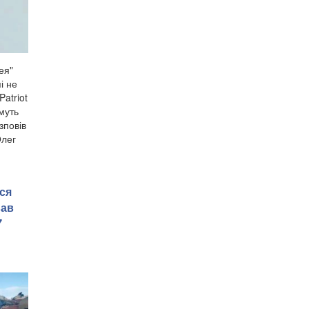
ея"
і не
atriot
муть
зповів
Олег
ся
вав
7