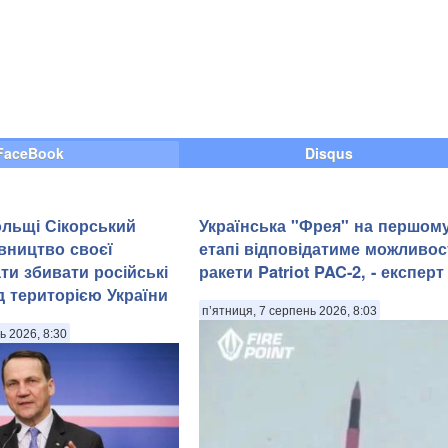
FaceBook
Disqus
льщі Сікорський
Українська "Фрея" на першом
івництво своєї
етапі відповідатиме можливо
ти збивати російські
ракети Patriot PAC-2, - експерт
д територією України
п’ятниця, 7 серпень 2026, 8:03
ь 2026, 8:30