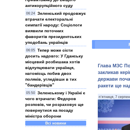
антикорупційного суду
Зеленський продовжує
06:24
втрачати електоральні
симпатії народу: Соціологи
виявили поточних
фаворитів президентських
уподобань українців
Тепер може сісти
06:05
досить надовго: У Гданську
місцевий розбишака хотів
Глава МЗС По
відлупцювати українця,
закликав кер
натомісць побив двох
держави поча
поляків, угледівши в тих
"бандерівців"
ракети ще на
Зеленському і Україні є
05:50
п’ятниця, 7 серпен
чого втрачати: Федоров
розповів, чи розраховує ще
повернутися на посаду
міністра оборони
Всі новини