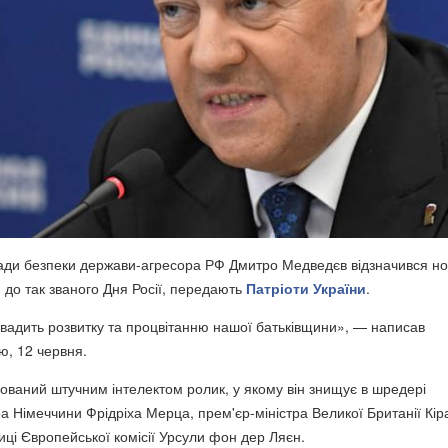
ади безпеки держави-агресора РФ Дмитро Медведєв відзначився н
 до так званого Дня Росії, передають
Патріоти України
.
вадить розвитку та процвітанню нашої батьківщини», — написав
ю, 12 червня.
рований штучним інтелектом ролик, у якому він знищує в шредері
а Німеччини Фрідріха Мерца, прем'єр-міністра Великої Британії Кір
иці Європейської комісії Урсули фон дер Ляєн.