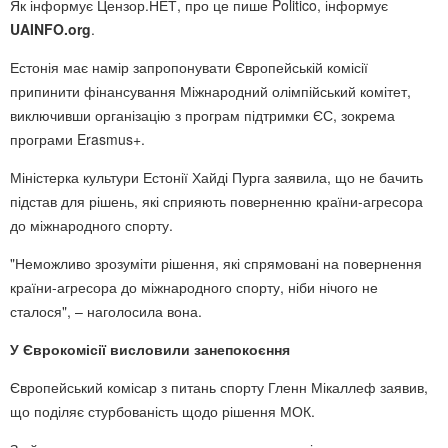
Як інформує Цензор.НЕТ, про це пише Politico, інформує
UAINFO.org
.
Естонія має намір запропонувати Європейській комісії
припинити фінансування Міжнародний олімпійський комітет,
виключивши організацію з програм підтримки ЄС, зокрема
програми Erasmus+.
Міністерка культури Естонії Хайді Пурга заявила, що не бачить
підстав для рішень, які сприяють поверненню країни-агресора
до міжнародного спорту.
"Неможливо зрозуміти рішення, які спрямовані на повернення
країни-агресора до міжнародного спорту, ніби нічого не
сталося", – наголосила вона.
У Єврокомісії висловили занепокоєння
Європейський комісар з питань спорту Гленн Мікаллеф заявив,
що поділяє стурбованість щодо рішення МОК.