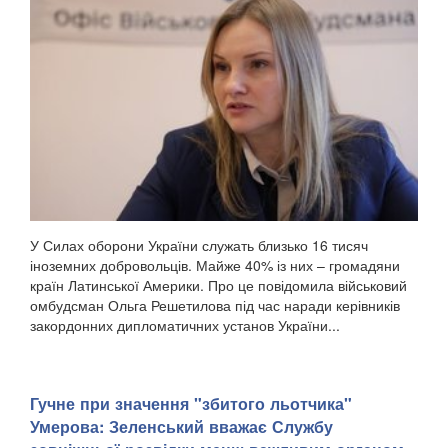
У Силах оборони України служать близько 16 тисяч
іноземних добровольців. Майже 40% із них – громадяни
країн Латинської Америки. Про це повідомила військовий
омбудсман Ольга Решетилова під час наради керівників
закордонних дипломатичних установ України...
Гучне при значення "збитого льотчика"
Умерова: Зеленський вважає Службу