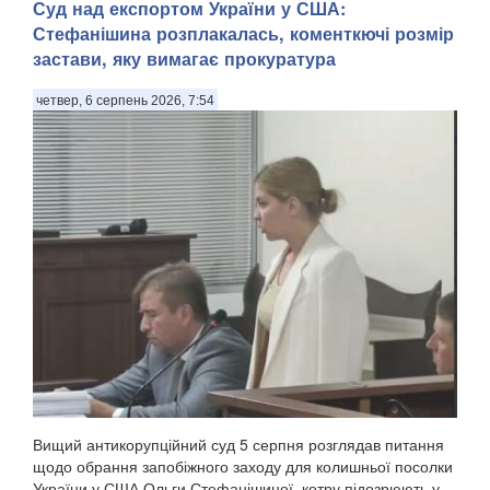
Суд над експортом України у США:
Стефанішина розплакалась, коменткючі розмір
застави, яку вимагає прокуратура
четвер, 6 серпень 2026, 7:54
Вищий антикорупційний суд 5 серпня розглядав питання
щодо обрання запобіжного заходу для колишньої посолки
України у США Ольги Стефанішиної, котру підозрюють у