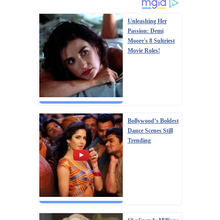
Unleashing Her
Passion: Demi
Moore's 8 Sultriest
Movie Roles!
Bollywood’s Boldest
Dance Scenes Still
Trending