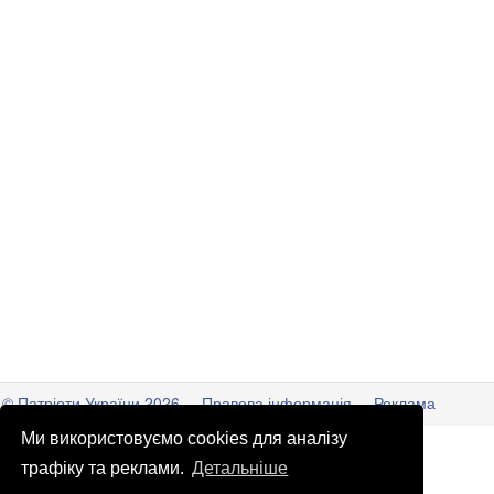
© Патріоти України 2026
Правова інформація
Реклама
Ми використовуємо cookies для аналізу
info
@
patrioty.org.ua
трафіку та реклами.
Детальніше