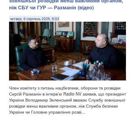
зовнішньої розвідки менш важливим органом,
ніж СБУ чи ГУР — Рахманін (відео)
четвер, 6 серпень 2026, 8:03
Член комітету з питань нацбезпеки, оборони та розвідки
Сергій Рахманін в інтерв’ю Radio NV заявив, що президент
України Володимир Зеленський вважає Службу зовнішньої
розвідки менш важливим органом, ніж Служба безпеки
України чи Головне управління розві...