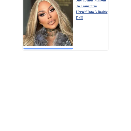
She Spends Millions
To Transform
Herself Into A Barbie
Doll!