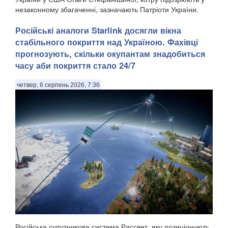
незаконному збагаченні, зазначають Патріоти України.
Запобіжний захід для Ольги Стефанішиної...
Російські аналоги Starlink досягли вікна
стабільного покриття над Україною. Фахівці
прогнозують, скільки окупантам знадобиться
часу аби покриття стало 24/7
четвер, 6 серпень 2026, 7:36
Російська супутникова система Рассвет, яку позиціонують