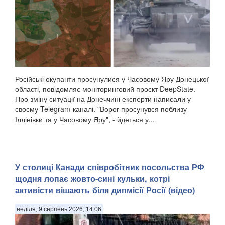
Російські окупанти просунулися у Часовому Яру Донецької
області, повідомляє моніторинговий проєкт DeepState.
Про зміну ситуації на Донеччині експерти написали у
своєму Telegram-каналі. "Ворог просунувся поблизу
Іллінівки та у Часовому Яру", - йдеться у...
У столиці Канади співробітник посольства РФ
щодня лопає жовто-сині кульки, котрі
активісти вішають біля дипмісії Росії (відео)
неділя, 9 серпень 2026, 14:06