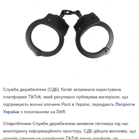
Служба держбезпеки (СДБ) Латвії затримала користувача
платформи TikTok, який регулярно публікував матеріали, що
підтримують воєнні злочини Росії в Україні, передають
Патріоти
України
з посиланням на Delfi.
Співробітники Служби держбезпеки виявили тіктокера під час
моніторингу інформаційного простору. СДБ дійшла висновку, що
чоловік створив на платформі TikTok кілька профілів, де