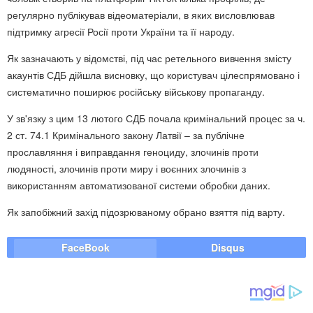
регулярно публікував відеоматеріали, в яких висловлював
підтримку агресії Росії проти України та її народу.
Як зазначають у відомстві, під час ретельного вивчення змісту
акаунтів СДБ дійшла висновку, що користувач цілеспрямовано і
систематично поширює російську військову пропаганду.
У зв'язку з цим 13 лютого СДБ почала кримінальний процес за ч.
2 ст. 74.1 Кримінального закону Латвії – за публічне
прославляння і виправдання геноциду, злочинів проти
людяності, злочинів проти миру і воєнних злочинів з
використанням автоматизованої системи обробки даних.
Як запобіжний захід підозрюваному обрано взяття під варту.
FaceBook
Disqus