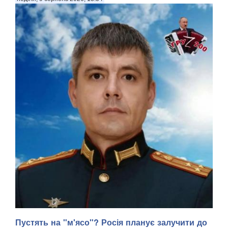
Пустять на "м'ясо"? Росія планує залучити до