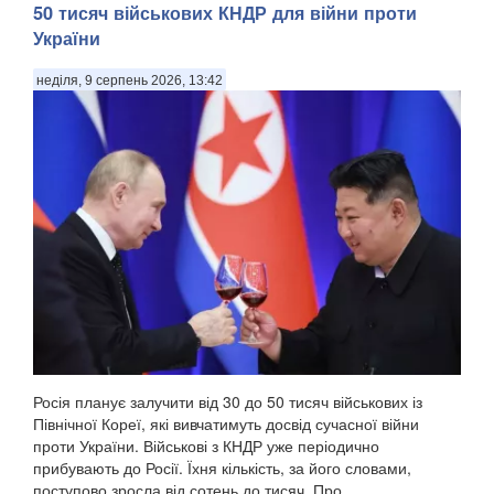
50 тисяч військових КНДР для війни проти
України
неділя, 9 серпень 2026, 13:42
У Донецькій області українська армія ліквідувала
російського офіцера, полковника ЗС РФ Сергія Хвалова.
Ворожий військовий раніше двічі служив у Сирії, сприяючи
диктаторському режиму Башара Асада, передають
Патріоти України. Про це повідомив військовосл...
Росія планує залучити від 30 до 50 тисяч військових із
Північної Кореї, які вивчатимуть досвід сучасної війни
проти України. Військові з КНДР уже періодично
прибувають до Росії. Їхня кількість, за його словами,
поступово зросла від сотень до тисяч. Про...