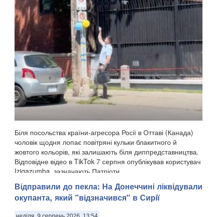
Біля посольства країни-агресора Росії в Оттаві (Канада)
чоловік щодня лопає повітряні кульки блакитного й
жовтого кольорів, які залишають біля диппредставництва.
Відповідне відео в TikTok 7 серпня опублікував користувач
Izigazumba, зазначають Патріоти ...
Відправили до пекла: На Донеччині ліквідували
окупанта, який "відзначився" в Сирії
неділя, 9 серпень 2026, 13:54