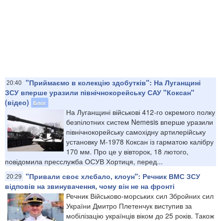
"Приймаємо в колекцію здобутків": На Луганщині
20:40
ЗСУ вперше уразили північнокорейську САУ "Коксан"
(відео)
Блог
На Луганщині військові 412-го окремого полку
безпілотних систем Nemesis вперше уразили
північнокорейську самохідну артилерійську
установку М-1978 Коксан із гарматою калібру
170 мм. Про це у вівторок, 18 лютого,
повідомила пресслужба ОСУВ Хортиця, перед...
"Привали своє хлєбало, клоун": Речник ВМС ЗСУ
20:29
відповів на звинувачення, чому він не на фронті
Речник Військово-морських сил Збройних сил
України Дмитро Плетенчук виступив за
мобілізацію українців віком до 25 років. Також