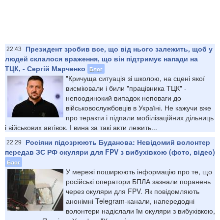
Президент зробив все, що від нього залежить, щоб у
22:43
людей склалося враження, що він підтримує напади на
ТЦК, - Сергій Марченко
Блог
"Кричуща ситуація зі школою, на сцені якої
висміювали і били "працівника ТЦК" -
непоодинокий випадок неповаги до
військовослужбовців в Україні. Не кажучи вже
про теракти і підпали мобілізаційних дільниць
і військових автівок. І вина за такі акти лежить...
Росіяни підозрюють Буданова: Невідомий волонтер
22:29
передав ЗС РФ окуляри для FPV з вибухівкою (фото, відео)
Блог
У мережі поширюють інформацію про те, що
російські оператори БПЛА зазнали поранень
через окуляри для FPV. Як повідомляють
анонімні Telegram-канали, напередодні
волонтери надіслали їм окуляри з вибухівкою,