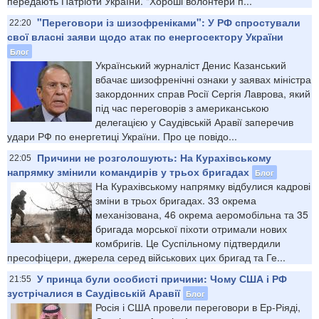
передають Патріоти України. "Хороші волонтери п...
"Переговори із шизофреніками": У РФ спростували
22:20
свої власні заяви щодо атак по енергосектору України
Блог
Український журналіст Денис Казанський
вбачає шизофренічні ознаки у заявах міністра
закордонних справ Росії Сергія Лаврова, який
під час переговорів з американською
делегацією у Саудівській Аравії заперечив
удари РФ по енергетиці України. Про це повідо...
Причини не розголошують: На Курахівському
22:05
напрямку змінили командирів у трьох бригадах
Блог
На Курахівському напрямку відбулися кадрові
зміни в трьох бригадах. 33 окрема
механізована, 46 окрема аеромобільна та 35
бригада морської піхоти отримали нових
комбригів. Це Суспільному підтвердили
пресофіцери, джерела серед військових цих бригад та Ге...
У принца були особисті причини: Чому США і РФ
21:55
зустрічалися в Саудівській Аравії
Блог
Росія і США провели переговори в Ер-Ріяді,