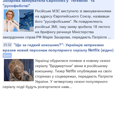
Захарова звинуватила Євросоюз у "гегемонії" та
"русофобстві"
Російське МЗС виступило зі звинуваченнями
на адресу Європейського Союзу, назвавши
його "русофобським". Як повідомляють
російські ЗМІ, таку заяву зробила 18 лютого
на брифінгу речниця Міністерства
закордонних справ РФ Марія Захарова, передають Патріоти ...
"Що за гидкий кокошник?": Українців неприємно
15:32
вразив новий персонаж популярного серіалу Netflix (відео)
Блог
Українці обурилися появою в новому сезоні
серіалу "Бріджертони" жінки в російському
кокошнику. Тизер Netflix опублікував на своїх
сторінках у соцмережах, передають Патріоти
України. У четвертому сезоні популярного
серіалу події будуть розгортатися навк...