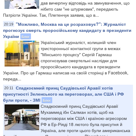
дав вичерпну відповідь на звинувачення, що
нібито сам "не штурмовик", передають
Патріоти України. Так, Плетенчук заявив, що в...
"Можливо, Москва на це розраховує?": Журналіст
20:19
прогнозує смерть проросійському кандидату в президенти
України
Блог
Український журналіст, колишній член
тристоронньої контактної групи в межах
"Мінського процесу" Сергій Гармаш
спрогнозував смертельні наслідки для
проросійського кандидата в президенти
України. Про це Гармаш написав на своїй сторінці в Facebook,
переда...
Спадкоємний принц Саудівської Аравії хотів
20:11
присутності Зеленського на переговорах, але США і РФ
були проти, - ЗМІ
Блог
Спадкоємний принц Саудівської Аравії
Мухаммед ібн Салман хотів, щоб на
переговорах між США і країною-агресором
РФ в Ер-Ріяді 18 лютого була присутня й
Україна, але проти цього були американська