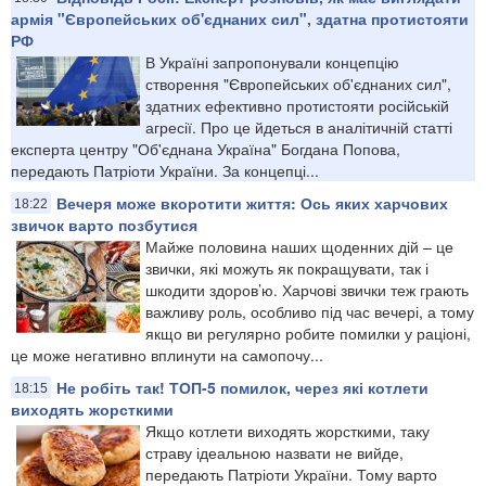
армія "Європейських об'єднаних сил", здатна протистояти
РФ
В Україні запропонували концепцію
створення "Європейських об'єднаних сил",
здатних ефективно протистояти російській
агресії. Про це йдеться в аналітичній статті
експерта центру "Об'єднана Україна" Богдана Попова,
передають Патріоти України. За концепці...
Вечеря може вкоротити життя: Ось яких харчових
18:22
звичок варто позбутися
Майже половина наших щоденних дій – це
звички, які можуть як покращувати, так і
шкодити здоров’ю. Харчові звички теж грають
важливу роль, особливо під час вечері, а тому
якщо ви регулярно робите помилки у раціоні,
це може негативно вплинути на самопочу...
Не робіть так! ТОП-5 помилок, через які котлети
18:15
виходять жорсткими
Якщо котлети виходять жорсткими, таку
страву ідеальною назвати не вийде,
передають Патріоти України. Тому варто