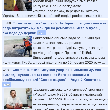
роботи водія, який нагрубив військовій з
контузією. Про це повідомляє
«Укртрансбезпека», передають Патріоти
України. За словами військової, цей водій і раніше виганяв її з ...
"Золота дорога" до раю? На Тернопільщині сільська
15:08
рада витратить 6,7 млн грн на ремонт 300 метрів вулиці,
яка веде до церкви
Блог
Байковецька сільська рада за 6,7 млн грн
замовила капітальний ремонт
трьохсотметрового відрізку вулиці, яка веде
до місцевої церкви Пресвятої Трійці.
Відповідний тендер виграла львівська фірма
«Шляховик-Т». За ці гроші підрядник до 30 червня 2025 року ...
Хлопчина, який імітував удар по військовому, має
14:57
вигляд і рухається так само, як його ровесники в
російському серіалі "Слово пацана", - Андрій Кокотюха
Блог
"Двадцять дві секунди зі святкової вистави у
київській школі № 309 обурили український
сегмент Facebook. Школярі, як видно на відео
— не першачки, старшокласники, моделюють
ситуацію: під час безтурботного святкування