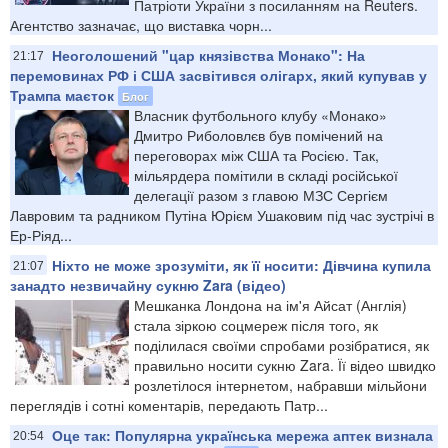
Патріоти України з посиланням на Reuters.
Агентство зазначає, що виставка чорн...
Неоголошений "цар князівства Монако": На
21:17
перемовинах РФ і США засвітився олігарх, який купував у
Трампа маєток
Блог
Власник футбольного клубу «Монако»
Дмитро Риболовлєв був помічений на
переговорах між США та Росією. Так,
мільярдера помітили в складі російської
делегації разом з главою МЗС Сергієм
Лавровим та радником Путіна Юрієм Ушаковим під час зустрічі в
Ер-Ріяд...
Ніхто не може зрозуміти, як її носити: Дівчина купила
21:07
занадто незвичайну сукню Zara (відео)
Мешканка Лондона на ім'я Айсат (Англія)
стала зіркою соцмереж після того, як
поділилася своїми спробами розібратися, як
правильно носити сукню Zara. Її відео швидко
розлетілося інтернетом, набравши мільйони
переглядів і сотні коментарів, передають Патр...
Оце так: Популярна українська мережа аптек визнала
20:54