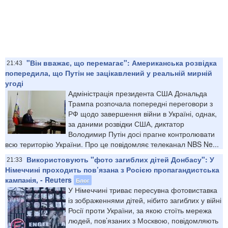
"Він вважає, що перемагає": Американська розвідка
21:43
попередила, що Путін не зацікавлений у реальній мирній
угоді
Адміністрація президента США Дональда
Трампа розпочала попередні переговори з
РФ щодо завершення війни в Україні, однак,
за даними розвідки США, диктатор
Володимир Путін досі прагне контролювати
всю територію України. Про це повідомляє телеканал NBS Ne...
Використовують "фото загиблих дітей Донбасу": У
21:33
Німеччині проходить пов’язана з Росією пропагандистська
кампанія, - Reuters
Блог
У Німеччині триває пересувна фотовиставка
із зображеннями дітей, нібито загиблих у війні
Росії проти України, за якою стоїть мережа
людей, пов’язаних з Москвою, повідомляють