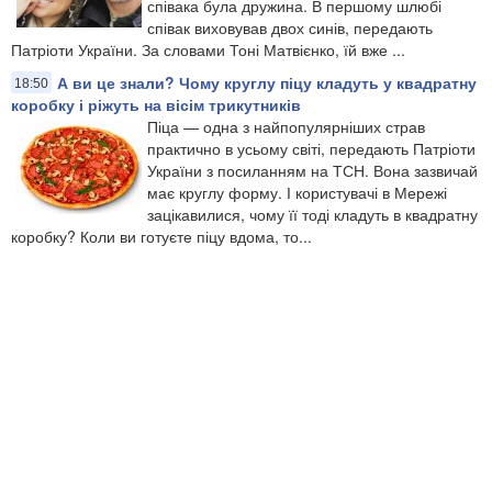
співака була дружина. В першому шлюбі
співак виховував двох синів, передають
Патріоти України. За словами Тоні Матвієнко, їй вже ...
А ви це знали? Чому круглу піцу кладуть у квадратну
18:50
коробку і ріжуть на вісім трикутників
Піца — одна з найпопулярніших страв
практично в усьому світі, передають Патріоти
України з посиланням на ТСН. Вона зазвичай
має круглу форму. І користувачі в Мережі
зацікавилися, чому її тоді кладуть в квадратну
коробку? Коли ви готуєте піцу вдома, то...