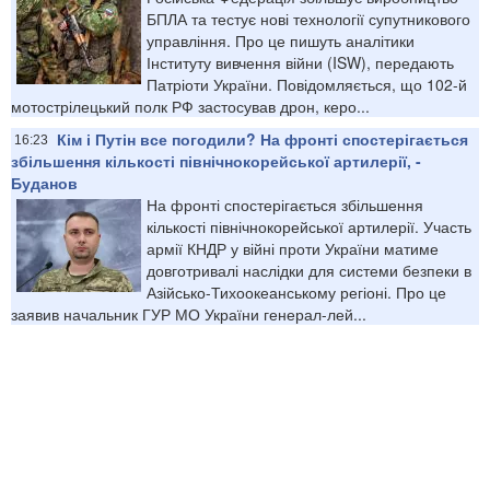
БПЛА та тестує нові технології супутникового
управління. Про це пишуть аналітики
Інституту вивчення війни (ISW), передають
Патріоти України. Повідомляється, що 102-й
мотострілецький полк РФ застосував дрон, керо...
Кім і Путін все погодили? На фронті спостерігається
16:23
збільшення кількості північнокорейської артилерії, -
Буданов
На фронті спостерігається збільшення
кількості північнокорейської артилерії. Участь
армії КНДР у війні проти України матиме
довготривалі наслідки для системи безпеки в
Азійсько-Тихоокеанському регіоні. Про це
заявив начальник ГУР МО України генерал-лей...