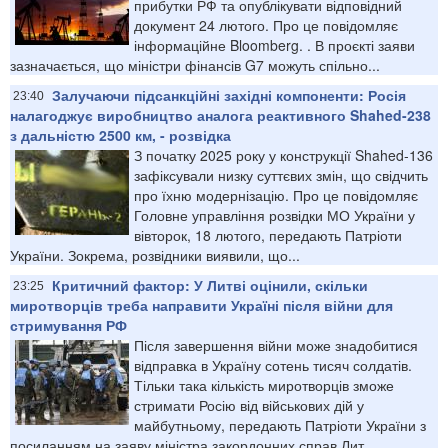
прибутки РФ та опублікувати відповідний
документ 24 лютого. Про це повідомляє
інформаційне Bloomberg. . В проєкті заяви
зазначається, що міністри фінансів G7 можуть спільно...
Залучаючи підсанкційні західні компоненти: Росія
23:40
налагоджує виробництво аналога реактивного Shahed-238
з дальністю 2500 км, - розвідка
З початку 2025 року у конструкції Shahed-136
зафіксували низку суттєвих змін, що свідчить
про їхню модернізацію. Про це повідомляє
Головне управління розвідки МО України у
вівторок, 18 лютого, передають Патріоти
України. Зокрема, розвідники виявили, що...
Критичний фактор: У Литві оцінили, скільки
23:25
миротворців треба направити Україні після війни для
стримування РФ
Після завершення війни може знадобитися
відправка в Україну сотень тисяч солдатів.
Тільки така кількість миротворців зможе
стримати Росію від військових дій у
майбутньому, передають Патріоти України з
посиланням на заяву міністра закордонних справ Лит...