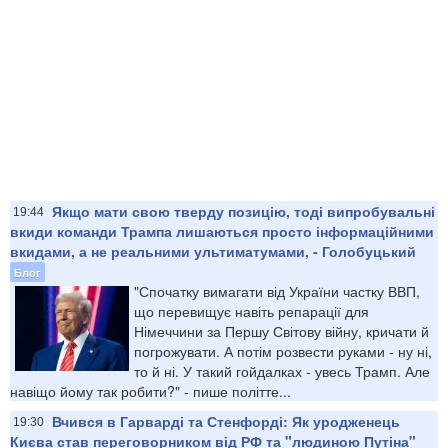
Якщо мати свою тверду позицію, тоді випробувальні
19:44
вкиди команди Трампа лишаються просто інформаційними
вкидами, а не реальними ультиматумами, - Голобуцький
Блог
"Спочатку вимагати від України частку ВВП,
що перевищує навіть репарації для
Німеччини за Першу Світову війну, кричати й
погрожувати. А потім розвести руками - ну ні,
то й ні. У такий гойдалках - увесь Трамп. Але
навіщо йому так робити?" - пише політте...
Вчився в Гарварді та Стенфорді: Як уродженець
19:30
Києва став переговорником від РФ та "людиною Путіна"