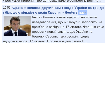
й російська сторони. Про це повідомило Bloomberg із посила...
Франція скликає другий саміт щодо України за три дні
19:56
з більшою кількістю країн Європи, - Reuters
Блог
Чехія і Румунія навіть відкрито висловили
незадоволення, що їх "забули" запросити на
прем'єрне засідання 17 лютого. Франція хоче
провести новий саміт щодо України та
безпеки Європи. Така зустріч лідерів
відбулася вчора, 17 лютого. Про це повідомляють П...