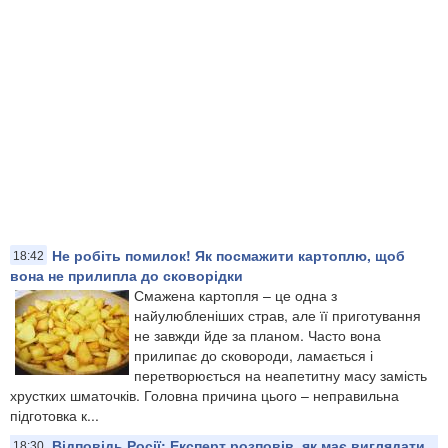
Не робіть помилок! Як посмажити картоплю, щоб
18:42
вона не прилипла до сковорідки
Смажена картопля – це одна з
найулюбленіших страв, але її приготування
не завжди йде за планом. Часто вона
прилипає до сковороди, ламається і
перетворюється на неапетитну масу замість
хрустких шматочків. Головна причина цього – неправильна
підготовка к...
Відповідь Росії: Експерт розповів, як має виглядати
18:30