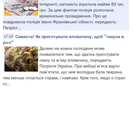
Інтернеті, натомість втратила майже 83 тис.
грн. За цим фактом поліція розпочала
кримінальне провадження. Про це
повідомила поліція Івано-Франківської області, передають
Патріот...
Смакота! Як приготувати яловичину, щоб "танула в
17:14
роті"
Далеко не кожна господиня може
похвалитися тим, що здатна приготувати
ніжну та м’яку яловичину, передають
Патріоти України. При виборі м’яса варто
пам’ятати, що чим молодша була тварина,
тим менше готується страва, і навпаки. Крім того, якщо є страх
го...