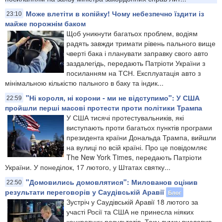
Може влетіти в копійку! Чому небезпечно їздити із
23:10
майже порожнім баком
Щоб уникнути багатьох проблем, водіям
радять завжди тримати рівень пального вище
чверті бака і планувати заправку свого авто
заздалегідь, передають Патріоти України з
посиланням на ТСН. Експлуатація авто з
мінімальною кількістю пального в баку та індик...
"Ні короля, ні корони - ми не відступимо": У США
22:59
пройшли перші масові протести проти політики Трампа
У США тисячі протестувальників, які
виступають проти багатьох пунктів програми
президента країни Дональда Трампа, вийшли
на вулиці по всій країні. Про це повідомляє
The New York Times, передають Патріоти
України. У понеділок, 17 лютого, у Штатах святку...
"Домовились домовлятися": Милованов оцінив
22:50
результати переговорів у Саудівській Аравії
Блог
Зустріч у Саудівській Аравії 18 лютого за
участі Росії та США не принесла ніяких
конкретних результатів. Таку думку висловив