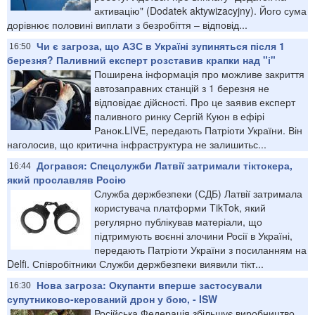
активацію" (Dodatek aktywizacyjny). Його сума
дорівнює половині виплати з безробіття – відповід...
Чи є загроза, що АЗС в Україні зупиняться після 1
16:50
березня? Паливний експерт розставив крапки над "і"
Поширена інформація про можливе закриття
автозаправних станцій з 1 березня не
відповідає дійсності. Про це заявив експерт
паливного ринку Сергій Куюн в ефірі
Ранок.LIVE, передають Патріоти України. Він
наголосив, що критична інфраструктура не залишитьс...
Догрався: Спецслужби Латвії затримали тіктокера,
16:44
який прославляв Росію
Служба держбезпеки (СДБ) Латвії затримала
користувача платформи TikTok, який
регулярно публікував матеріали, що
підтримують воєнні злочини Росії в Україні,
передають Патріоти України з посиланням на
Delfi. Співробітники Служби держбезпеки виявили тікт...
Нова загроза: Окупанти вперше застосували
16:30
супутниково-керований дрон у бою, - ISW
Російська Федерація збільшує виробництво