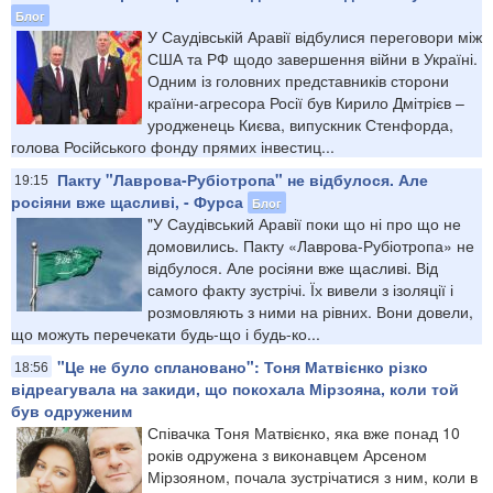
Блог
У Саудівській Аравії відбулися переговори між
США та РФ щодо завершення війни в Україні.
Одним із головних представників сторони
країни-агресора Росії був Кирило Дмітрієв –
уродженець Києва, випускник Стенфорда,
голова Російського фонду прямих інвестиц...
Пакту "Лаврова-Рубіотропа" не відбулося. Але
19:15
росіяни вже щасливі, - Фурса
Блог
"У Саудівський Аравії поки що ні про що не
домовились. Пакту «Лаврова-Рубіотропа» не
відбулося. Але росіяни вже щасливі. Від
самого факту зустрічі. Їх вивели з ізоляції і
розмовляють з ними на рівних. Вони довели,
що можуть перечекати будь-що і будь-ко...
"Це не було сплановано": Тоня Матвієнко різко
18:56
відреагувала на закиди, що покохала Мірзояна, коли той
був одруженим
Співачка Тоня Матвієнко, яка вже понад 10
років одружена з виконавцем Арсеном
Мірзояном, почала зустрічатися з ним, коли в