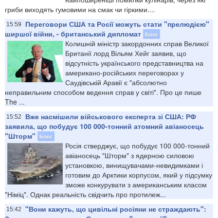
гриби виходять гумовими на смак чи гіркими....
Переговори США та Росії можуть стати "прелюдією"
15:59
ширшої війни, - британський дипломат
Блог
Колишній міністр закордонних справ Великої
Британії лорд Вільям Хейг заявив, що
відсутність українського представництва на
американо-російських переговорах у
Саудівській Аравії є "абсолютно
неправильним способом ведення справ у світі". Про це пише
The ...
Вже насмішили військового експерта зі США: РФ
15:52
заявила, що побудує 100 000-тонний атомний авіаносець
"Шторм"
Блог
Росія стверджує, що побудує 100 000-тонний
авіаносець "Шторм" з ядерною силовою
установкою, винищувачами-невидимками і
готовим до Арктики корпусом, який у підсумку
зможе конкурувати з американським класом
"Німіц". Однак реальність свідчить про протилеж...
"Вони кажуть, що цивільні росіяни не страждають":
15:42