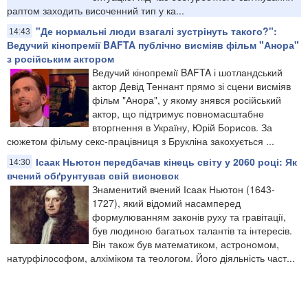
раптом заходить височенний тип у ка...
"Де нормальні люди взагалі зустрінуть такого?":
14:43
Ведучий кінопремії BAFTA публічно висміяв фільм "Анора"
з російським актором
Ведучий кінопремії BAFTA і шотландський
актор Девід Теннант прямо зі сцени висміяв
фільм "Анора", у якому знявся російський
актор, що підтримує повномасштабне
вторгнення в Україну, Юрій Борисов. За
сюжетом фільму секс-працівниця з Брукліна закохується ...
Ісаак Ньютон передбачав кінець світу у 2060 році: Як
14:30
вчений обґрунтував свій висновок
Знаменитий вчений Ісаак Ньютон (1643-
1727), який відомий насамперед
формулюванням законів руху та гравітації,
був людиною багатьох талантів та інтересів.
Він також був математиком, астрономом,
натурфілософом, алхіміком та теологом. Його діяльність част...