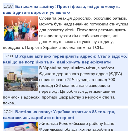
Батькам на замітку! Прості фрази, які допоможуть
17:37
вашій дитині вирости успішною
Слова та реакція дорослих, особливо батьків,
можуть бути надзвичайно потужним стимулом
для розвитку дітей. Психологи рекомендують
використовувати сім особливих фраз, які
допоможуть виховати успішну людину,
передають Патріоти України з посиланням на ТСН...
В Україні активно перевіряють адреси: Стало відомо,
17:30
навіщо це потрібно та які дані хочуть верифікувати
В Україні за перші шість місяців роботи
Єдиного державного реєстру адрес (ЄДРА)
верифіковано 75% вулиць, а понад 700
громад і 26 міст повністю завершили
перевірку. Це робиться для зменшення
помилок в адресах, протидії шахрайству з нерухомістю та
покра...
Влетіла на повну: Українка втратила 83 тис. грн,
17:24
намагаючись заробити в інтернеті
Жителька Коломийського району Івано-
Франківської області хотіла заробити в