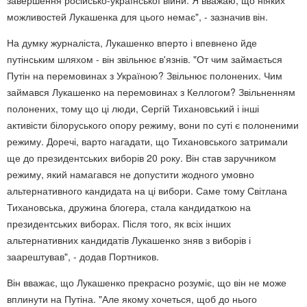
можливостей Лукашенка для цього немає", - зазначив він.
На думку журналіста, Лукашенко вперто і впевнено йде
путінським шляхом - він звільнює в'язнів. "От чим займається
Путін на перемовинах з Україною? Звільнює полонених. Чим
займався Лукашенко на перемовинах з Келлогом? Звільненням
полонених, тому що ці люди, Сергій Тихановський і інші
активісти білоруського опору режиму, вони по суті є полоненими
режиму. Доречі, варто нагадати, що Тихановського затримали
ще до президентських виборів 20 року. Він став заручником
режиму, який намагався не допустити жодного умовно
альтернативного кандидата на ці вибори. Саме тому Світлана
Тихановська, дружина блогера, стала кандидаткою на
президентських виборах. Після того, як всіх інших
альтернативних кандидатів Лукашенко зняв з виборів і
заарештував", - додав Портников.
Він вважає, що Лукашенко прекрасно розуміє, що він не може
вплинути на Путіна. "Але якому хочеться, щоб до нього