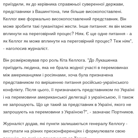
приїздили, як до керівника справжньої суверенної держави,
представники з Вашингтона, тим більше високопоставлені.
Келлог вже формально високопоставлений представник. Він
може зробити такі гуманітарні жести. Інше питання: як він може
вплинути на переговірний процес? Ніяк. Є ще одне питання - а
як Келлог як може вплинути на переговірний процес? Теж ніяк",
- наголосив журналіст.
Він розмірковував про роль Кіта Келлога. "До Лукашенка
приїздить людина, яка не брала жодної участі в перемовинах
між американцями і росіянами, хоча була призначена
представником по вирішенню питання російсько-українського
конфлікту. Після цього, її призначають представником по Україні
і на перемовини американської делегації з українською, її також
не запрошують. Що це такий за представник в Україні, якого не
запрошують на перемовини з Україною?", - зазначає Портников.
Журналіст додав, які пункти залишаються генералу Келлогу -
виступати на різних пресконференціях і формулювати свою
позицію, до якої не прислухається Трамп.