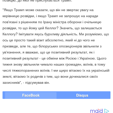
"Якщо Трамп може сказати, що він не звертає увагу на
керівницю розвідки, і якщо Трамп не запрошує на наради
пов'язані з рішенням по Ірану міністра оборони і очільницю
розвідки, то що йому цей Келлог? Значить, що залишається
Келлогу? Імітувати якусь бурхливу діяльність. Ми розуміємо, що
ось це просто такий візит абсолютно, який ні до чого не
призведе, але те, що білоруських опозиціонерів звільнили з
ув'язнення, я вважаю, що це позитивний результат, як і
позитивний результат - це обміни між Росією і Україною. Цього
тижня знову звільнили чимало наших громадян, воїнів, в тому
числі тяжкопоранених воїнів. І ми щиро вітаємо їх на українській
землі, вітаємо їх родичів з тим, що вони дочекалися своїх
захисників", - підсумував він.
FaceBook
Disqus