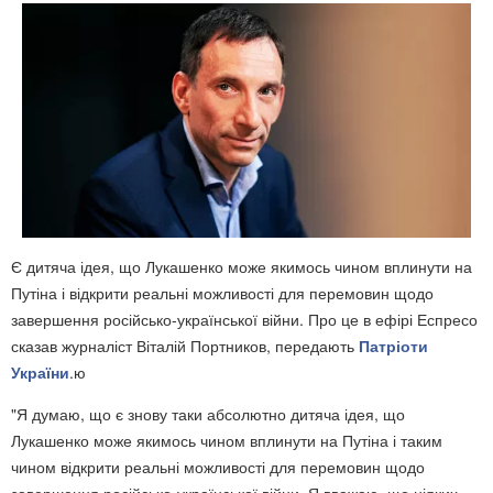
Є дитяча ідея, що Лукашенко може якимось чином вплинути на
Путіна і відкрити реальні можливості для перемовин щодо
завершення російсько-української війни. Про це в ефірі Еспресо
сказав журналіст Віталій Портников, передають
Патріоти
України
.ю
"Я думаю, що є знову таки абсолютно дитяча ідея, що
Лукашенко може якимось чином вплинути на Путіна і таким
чином відкрити реальні можливості для перемовин щодо
завершення російсько-української війни. Я вважаю, що ніяких