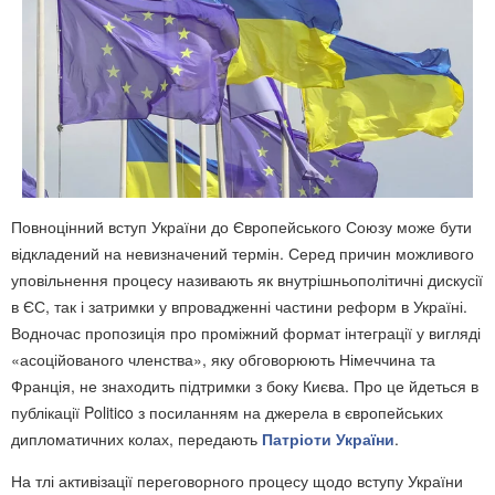
Повноцінний вступ України до Європейського Союзу може бути
відкладений на невизначений термін. Серед причин можливого
уповільнення процесу називають як внутрішньополітичні дискусії
в ЄС, так і затримки у впровадженні частини реформ в Україні.
Водночас пропозиція про проміжний формат інтеграції у вигляді
«асоційованого членства», яку обговорюють Німеччина та
Франція, не знаходить підтримки з боку Києва. Про це йдеться в
публікації Politico з посиланням на джерела в європейських
дипломатичних колах, передають
Патріоти України
.
На тлі активізації переговорного процесу щодо вступу України