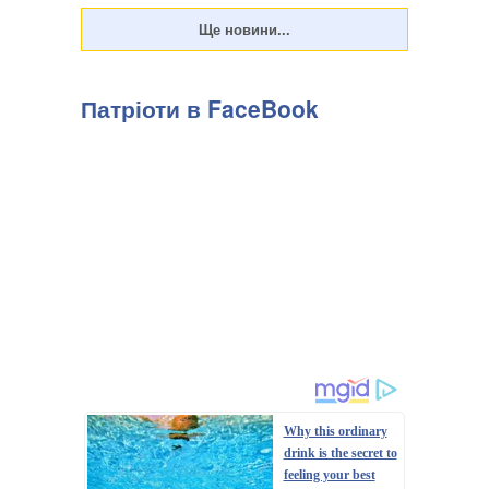
Патріоти в FaceBook
Why this ordinary
drink is the secret to
feeling your best