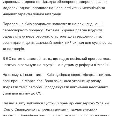
українська сторона не відкидає обговорення запропонованих
моделей, однак наполягає на наявності чітких механізмів та
кінцевих гарантій повної інтеграції.
Паралельно Київ продовжує наполягати на пришвидшенні
переговорного процесу. Зокрема, Україна прагне відкрити
одразу кілька переговорних кластерів до завершення літа,
розглядаючи це як важливий політичний сигнал для суспільства
та партнерів.
В ЄС натомість застерігають, що надто повільний прогрес може
негативно вплинути на внутрішню підтримку реформ в Україні.
На цьому тлі цього тижня Київ відвідала єврокомісарка з питань
розширення Марта Кос. Вона закликала українську владу
зберігати темп реформ і продовжувати виконання необхідних
умов для вступу до ЄС.
Під час візиту відбулися зустрічі з прем’єр-міністеркою України
Юлією Свириденко та представниками парламентських
комітетів, відповідальних за адаптацію законодавства до норм