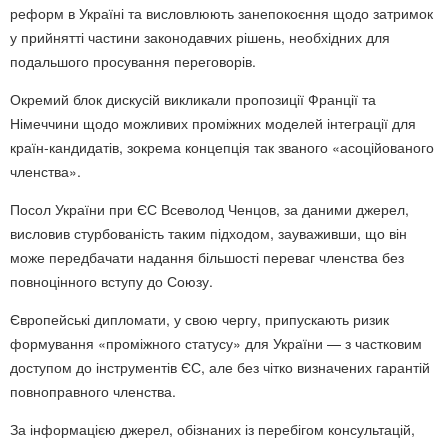
реформ в Україні та висловлюють занепокоєння щодо затримок
у прийнятті частини законодавчих рішень, необхідних для
подальшого просування переговорів.
Окремий блок дискусій викликали пропозиції Франції та
Німеччини щодо можливих проміжних моделей інтеграції для
країн-кандидатів, зокрема концепція так званого «асоційованого
членства».
Посол України при ЄС Всеволод Ченцов, за даними джерел,
висловив стурбованість таким підходом, зауваживши, що він
може передбачати надання більшості переваг членства без
повноцінного вступу до Союзу.
Європейські дипломати, у свою чергу, припускають ризик
формування «проміжного статусу» для України — з частковим
доступом до інструментів ЄС, але без чітко визначених гарантій
повноправного членства.
За інформацією джерел, обізнаних із перебігом консультацій,