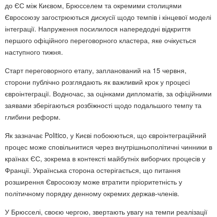
до ЄС між Києвом, Брюсселем та окремими столицями
Євросоюзу загострюються дискусії щодо темпів і кінцевої моделі
інтеграції. Напруження посилилося напередодні відкриття
першого офіційного переговорного кластера, яке очікується
наступного тижня.
Старт переговорного етапу, запланований на 15 червня,
сторони публічно розглядають як важливий крок у процесі
євроінтеграції. Водночас, за оцінками дипломатів, за офіційними
заявами зберігаються розбіжності щодо подальшого темпу та
глибини реформ.
Як зазначає Politico, у Києві побоюються, що євроінтеграційний
процес може сповільнитися через внутрішньополітичні чинники в
країнах ЄС, зокрема в контексті майбутніх виборчих процесів у
Франції. Українська сторона остерігається, що питання
розширення Євросоюзу може втратити пріоритетність у
політичному порядку денному окремих держав-членів.
У Брюсселі, своєю чергою, звертають увагу на темпи реалізації