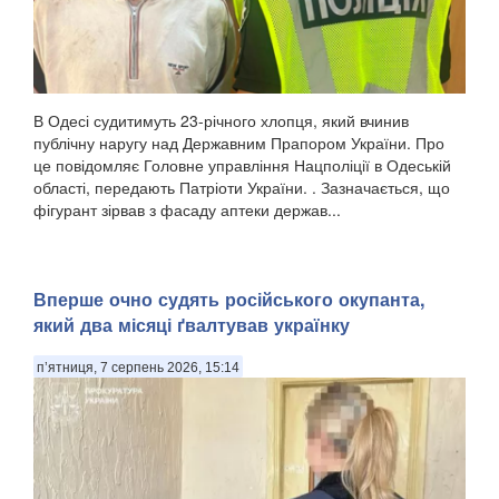
В Одесі судитимуть 23-річного хлопця, який вчинив
публічну наругу над Державним Прапором України. Про
це повідомляє Головне управління Нацполіції в Одеській
області, передають Патріоти України. . Зазначається, що
фігурант зірвав з фасаду аптеки держав...
Вперше очно судять російського окупанта,
який два місяці ґвалтував українку
п’ятниця, 7 серпень 2026, 15:14