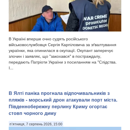
В Україні вперше очно судять російського
військовослужбовця Сергія Карпіловича за зґвалтування
українки, яка опинилася в окупації. Окупант заперечує
злочин і заявляє, що "закохався" в постраждалу,
передають Патріоти України з посиланням на "Слідства.
І...
​В Ялті паніка прогнала відпочивальників з
пляжів - морський дрон атакували порт міста.
Південнобережну перлину Криму огортає
стовп чорного диму
п’ятниця, 7 серпень 2026, 15:00