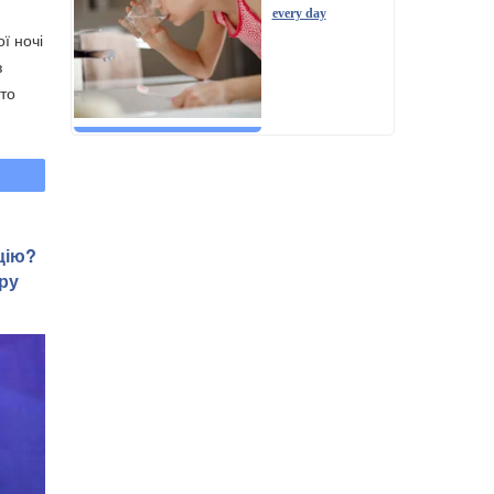
every day
ї ночі
з
то
цію?
ру