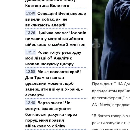
Костянтина Великого
Сенсація! Вчені вперше
13:40
вивели собак, які не
викликають алергії
Цинічна схема: Чоловік
13:26
виманив у матері загиблого
військового майже 2 млн грн
Росія готує рекордну
13:12
мобілізацію? Аналітик
назвав шокуючу цифру
Може покласти край!
12:58
Для Трампа настав
ідеальний момент, щоб
Президент США Дон
завершити війну в Україні, -
президентом країни
експерти
пресконференції з 
Варто знати! Чи
12:40
ANI News, передаю
можуть заарештувати
банківські рахунки через
"Я багато говорю з 
порушення правил
ракети запускають по
військового обліку
три чи чотири рази,