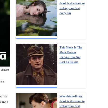
drink is the secret to
feeling your best
every day
This Movie Is The
Main Reason
Ukraine Has Not
Lost To Russia
тимним
вав
потім
Why this ordinary
ається
drink is the secret to
feeling your best