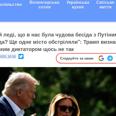
Волонтерська
Українська
Світське
успільство
сотня
кухня
життя
 леді, що в нас була чудова бесіда з Путіни
да? Ще одне місто обстріляли": Трамп визна
ьким диктатором щось не так
Twitter
2025, 20:30
Слідкуйте за нами