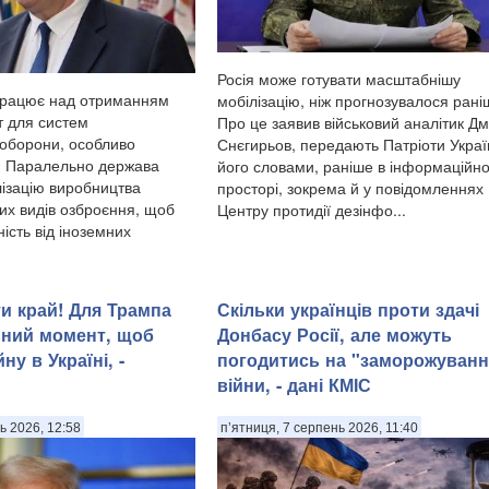
Росія може готувати масштабнішу
працює над отриманням
мобілізацію, ніж прогнозувалося рані
т для систем
Про це заявив військовий аналітик Д
 оборони, особливо
Снєгирьов, передають Патріоти Украї
. Паралельно держава
його словами, раніше в інформаційн
ізацію виробництва
просторі, зокрема й у повідомленнях
их видів озброєння, щоб
Центру протидії дезінфо...
ість від іноземних
и край! Для Трампа
Скільки українців проти здачі
ьний момент, щоб
Донбасу Росії, але можуть
ну в Україні, -
погодитись на "заморожуванн
війни, - дані КМІС
ь 2026, 12:58
п’ятниця, 7 серпень 2026, 11:40