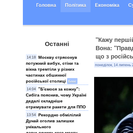
Головна
Політика
Економіка
С
"Кажу першій
Останні
Вона: "Прав
що з російс
Москву стрясонув
14:18
потужний вибух, стіни та
понеділок, 14 липень 
вікна тремтіли у різних
частинах обшинної
російської столиці
Блог
"Б'ємося за кожну":
14:04
Сибіга пояснив, чому Україні
дедалі складніше
отримувати ракети для ППО
Рекордно обмілілий
13:54
Дунай оголив залишки
унікального
давньоримського мосту