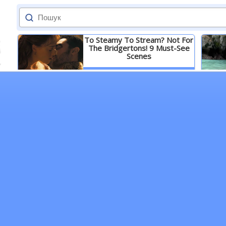
To Steamy To Stream? Not For
The Bridgertons! 9 Must-See
Scenes
Детальніше