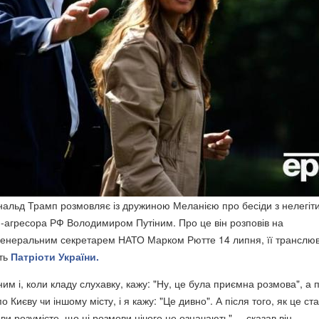
альд Трамп розмовляє із дружиною Меланією про бесіди з нелегі
-агресора РФ Володимиром Путіним. Про це він розповів на
генеральним секретарем НАТО Марком Рютте 14 липня, її транслю
ть
Патріоти України.
ним і, коли кладу слухавку, кажу: "Ну, це була приємна розмова", а 
 Києву чи іншому місту, і я кажу: "Це дивно". А після того, як це ст
 ви розумієте, що ці розмови нічого не означають", – сказав він.