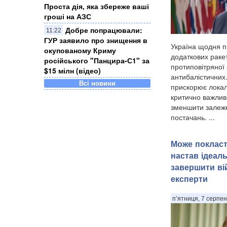
Проста дія, яка збереже ваші
гроші на АЗС
Добре попрацювали:
11:22
ГУР заявило про знищення в
Україна щодня 
окупованому Криму
додаткових раке
російського "Панцира-С1" за
протиповітряної
$15 мілн (відео)
антибалістичних
Всі новини
прискорює локал
критично важлив
зменшити залежн
постачань. ...
Може покласт
настав ідеал
завершити вій
експерти
п’ятниця, 7 серпен