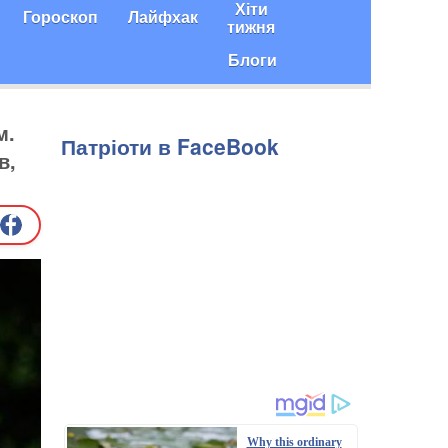
Хіти
Гороскоп
Лайфхак
тижня
Блоги
м.
Патріоти в FaceBook
в,
Why this ordinary