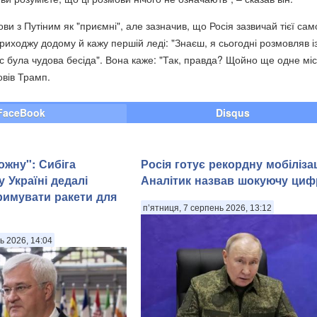
и з Путіним як "приємні", але зазначив, що Росія зазвичай тієї само
приходжу додому й кажу першій леді: "Знаєш, я сьогодні розмовляв і
 була чудова бесіда". Вона каже: "Так, правда? Щойно ще одне міс
овів Трамп.
FaceBook
Disqus
ожну": Сибіга
Росія готує рекордну мобіліза
 Україні дедалі
Аналітик назвав шокуючу циф
римувати ракети для
п’ятниця, 7 серпень 2026, 13:12
ь 2026, 14:04