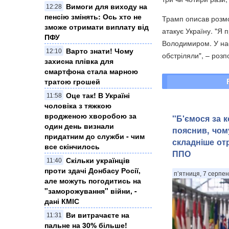
Вимоги для виходу на
12:28
пенсію змінять: Ось хто не
Трамп описав розмов
зможе отримати виплату від
атакує Україну. "Я 
ПФУ
Володимиром. У нас
Варто знати! Чому
12:10
обстріляли", – розп
захисна плівка для
смартфона стала марною
тратою грошей
Оце так! В Україні
11:58
чоловіка з тяжкою
вродженою хворобою за
"Б'ємося за к
один день визнали
пояснив, чому
придатним до служби - чим
складніше от
все скінчилось
ППО
Скільки українців
11:40
проти здачі Донбасу Росії,
п’ятниця, 7 серпен
але можуть погодитись на
"заморожування" війни, -
дані КМІС
Ви витрачаєте на
11:31
пальне на 30% більше!