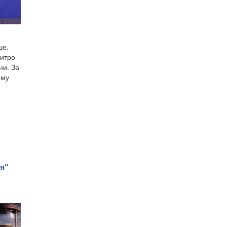
ше.
митро
ни. За
ому
я"