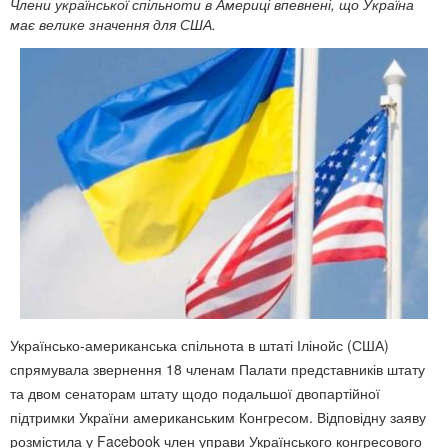
Члени української спільноти в Америці впевнені, що Україна
має велике значення для США.
Українсько-американська спільнота в штаті Ілінойс (США)
спрямувала звернення 18 членам Палати представників штату
та двом сенаторам штату щодо подальшої двопартійної
підтримки України американським Конгресом. Відповідну заяву
розмістила у Facebook член управи Українського конгресового