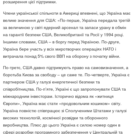
розширення цієї підтримки.
Члени української спільноти в Америці впевнені, що Україна має
велике значення для США: «По-перше, Україна передала третій
за величиною у світі ядерний арсенал та запаси урану в обмін
на гарантії безпеки США, Великобританії та Росії у 1994 році.
Іншими словами, США – в боргу перед Україною. По-друге,
Україна бере участь у всіх миротворчих операціях НАТО і
витрачала понад 5% свого ВВП на оборону з початку війни.
По-третє, США давно підтримують право на самовизначення, а
боротьба Києва за свободу – це саме те. По-четверте, Україна є
партнером США у галузі енергетичної безпеки та
співробітництва. По-п'яте, Україні є що запропонувати США та
міжнародним інвесторам. Історично відома як «житниця
Європи», Україна має стати «продовольчим кошиком» світу.
Україна повністю співпрацює зі Сполученими Штатами у галузі
високих технологій, космічної розвідки та оборонного
виробництва. Плюс до цього Україна є силою номер один в
сфері розробки програмного забезпечення у Центральній та