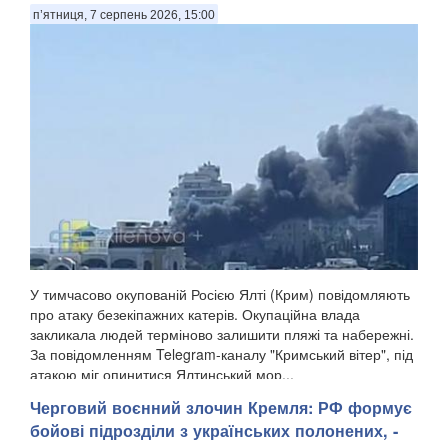
п’ятниця, 7 серпень 2026, 15:00
У тимчасово окупованій Росією Ялті (Крим) повідомляють
про атаку безекіпажних катерів. Окупаційна влада
закликала людей терміново залишити пляжі та набережні.
За повідомленням Telegram-каналу "Кримський вітер", під
атакою міг опинитися Ялтинський мор...
Черговий воєнний злочин Кремля: ​РФ формує
бойові підрозділи з українських полонених, -