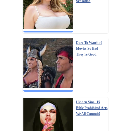
Sensation
Dare To Watch: 6
Movies So Bad
They're Good
Hidden Sins: 15
Bible Prohibited Acts
We All Commit!