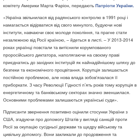
комітету Америки Марта Фаріон, передають
Патріоти України.
«Україна звільнилася від радянського контролю в 1991 році і
намагається відірватися від свого минулого, будуючи нові
інститути, навчаючи своє молоде покоління, та прагне стати
незалежною від Росії країною, – йдеться в листі. – У 2013-2014
роках українці повстали та витіснили корумпованого
проросійського диктатора, наполягаючи на своєму праві
приєднатись до західних інституцій як найнадійнішому шляху до
безпеки та економічного процвітання. Корупція залишається
постійною проблемою, але нова влада зобов'язалася її
приборкати. З часу Революції Гідності п’ять років тому корупція в
енергетичному та банківському секторах значно зменшилася.
Основними проблемами залишаються українські суди».
Підписанти звернення позитивно оцінили стосунки України з
США, згадуючи про допомогу Штатів у вигляді санкцій проти
Росії за окупацію сусідньої держави та щедру військову та
цивільну допомогу. Вони закликали до продовження та