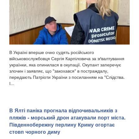
В Україні вперше очно судять російського
військовослужбовця Сергія Карпіловича за зґвалтування
українки, яка опинилася в окупації. Окупант заперечує
злочин і заявляє, що "закохався" в постраждалу,
передають Патріоти України з посиланням на "Слідства.
І...
​В Ялті паніка прогнала відпочивальників з
пляжів - морський дрон атакували порт міста.
Південнобережну перлину Криму огортає
стовп чорного диму