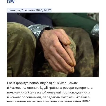
ISWʼ
п’ятниця, 7 серпень 2026, 14:32
Росія формує бойові підрозділи з українських
військовополонених. Ці дії країни-агресора суперечать
положенням Женевської конвенції про поводження з
військовополоненими, передають Патріоти України з
посиланням на на звіт Інституту вивчення війни (ISW). ...