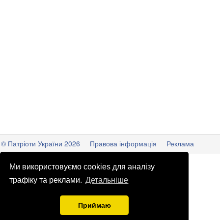
© Патріоти України 2026
Правова інформація
Реклама
info
@
patrioty.org.ua
Ми використовуємо cookies для аналізу
трафіку та реклами.
Детальніше
Приймаю