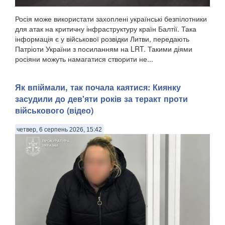
Росія може використати захоплені українські безпілотники
для атак на критичну інфраструктуру країн Балтії. Така
інформація є у військової розвідки Литви, передають
Патріоти України з посиланням на LRT. Такими діями
росіяни можуть намагатися створити не...
Як впіймали, так почала каятися: Киянку
засудили до дев'яти років за теракт проти
військового (відео)
четвер, 6 серпень 2026, 15:42