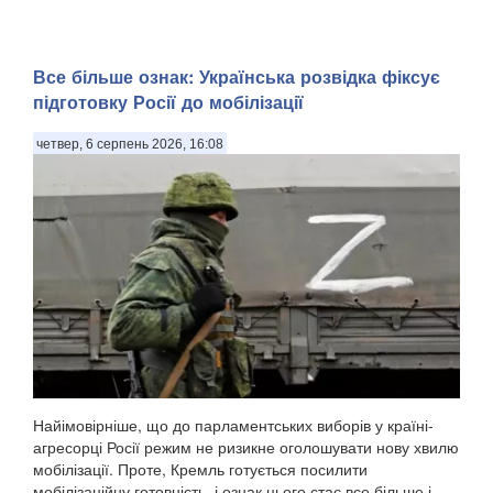
Все більше ознак: Українська розвідка фіксує
підготовку Росії до мобілізації
четвер, 6 серпень 2026, 16:08
Найімовірніше, що до парламентських виборів у країні-
агресорці Росії режим не ризикне оголошувати нову хвилю
мобілізації. Проте, Кремль готується посилити
мобілізаційну готовність, і ознак цього стає все більше і