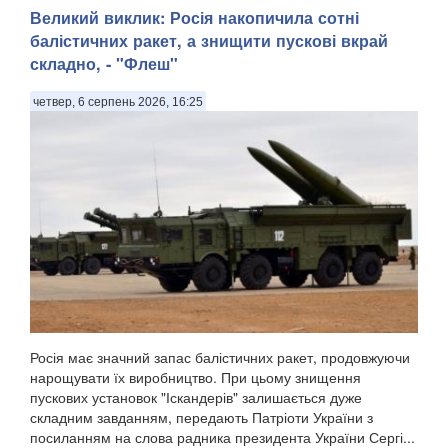
Великий виклик: Росія накопичила сотні
балістичних ракет, а знищити пускові вкрай
складно, - "Флеш"
четвер, 6 серпень 2026, 16:25
Росія має значний запас балістичних ракет, продовжуючи
нарощувати їх виробництво. При цьому знищення
пускових установок "Іскандерів" залишається дуже
складним завданням, передають Патріоти України з
посиланням на слова радника президента України Сергі...