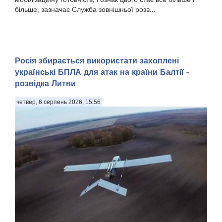
більше, зазначає Служба зовнішньої розв...
Росія збирається використати захоплені
українські БПЛА для атак на країни Балтії -
розвідка Литви
четвер, 6 серпень 2026, 15:56