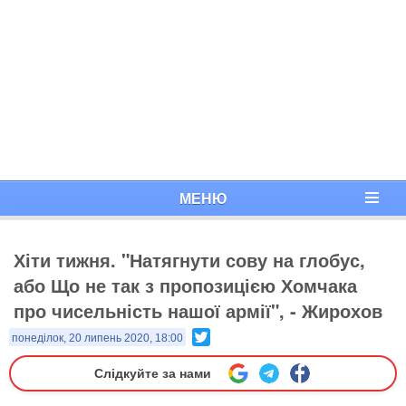
МЕНЮ
Хіти тижня. "Натягнути сову на глобус,
або Що не так з пропозицією Хомчака
про чисельність нашої армії", - Жирохов
Twitter
понеділок, 20 липень 2020, 18:00
Слідкуйте за нами