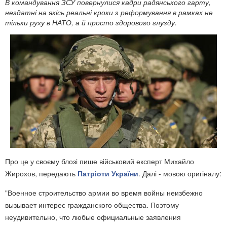
В командування ЗСУ повернулися кадри радянського гарту,
нездатні на якісь реальні кроки з реформування в рамках не
тільки руху в НАТО, а й просто здорового глузду.
Про це у своєму блозі пише військовий експерт Михайло
Жирохов, передають
Патріоти України
. Далі - мовою оригіналу:
"Военное строительство армии во время войны неизбежно
вызывает интерес гражданского общества. Поэтому
неудивительно, что любые официальные заявления