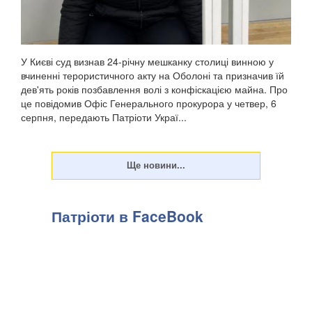
У Києві суд визнав 24-річну мешканку столиці винною у
вчиненні терористичного акту на Оболоні та призначив їй
дев'ять років позбавлення волі з конфіскацією майна. Про
це повідомив Офіс Генерального прокурора у четвер, 6
серпня, передають Патріоти Украї...
Патріоти в FaceBook