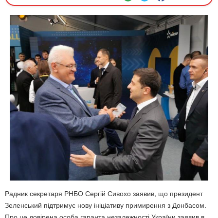
Радник секретаря РНБО Сергій Сивохо заявив, що президент
Зеленський підтримує нову ініціативу примирення з Донбасом.
Про це довірена особа гаранта незалежності України заявив в