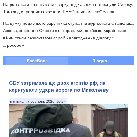
Націоналісти влаштували сварку, під час якої штовхнули Сивоху.
Того ж дня радник секретаря РНБО пояснив свої слова.
На думку недавнього заручника окупантів журналіста Станіслава
Асєєва, зіткнення Сивохи з ветеранами російсько-української
війни стали результатом спроб налагодження діалогу з
агресором.
FaceBook
Disqus
СБУ затримала ще двох агентів рф, які
коригували удари ворога по Миколаєву
п’ятниця, 7 серпень 2026, 10:24