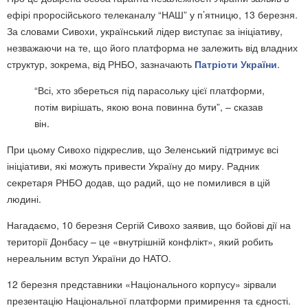
ефірі проросійського телеканалу “НАШ” у п’ятницю, 13 березня.
За словами Сивохи, український лідер виступає за ініціативу,
незважаючи на те, що його платформа не залежить від владних
структур, зокрема, від РНБО, зазначають
Патріоти України
.
“Всі, хто збереться під парасольку цієї платформи,
потім вирішать, якою вона повинна бути”, – сказав
він.
При цьому Сивохо підкреслив, що Зеленський підтримує всі
ініціативи, які можуть привести Україну до миру. Радник
секретаря РНБО додав, що радий, що не помилився в цій
людині.
Нагадаємо, 10 березня Сергій Сивохо заявив, що бойові дії на
території Донбасу – це «внутрішній конфлікт», який робить
нереальним вступ України до НАТО.
12 березня представники «Національного корпусу» зірвали
презентацію Національної платформи примирення та єдності.