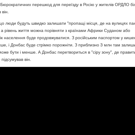
 Бюрократичних перешкод для переїзду в Росію у жителів ОРДЛО б
 він.
що люди будуть швидко залишати "пропащі місця, де на вулицях па
і, а рівень життя можна порівняти з країнами Африки Суданом або
дтік населення буде продовжуватися. З російським паспортом у кише
гше, і Донбас буде стрімко порожніти. З приблизно 3 млн там залиш
може бути і менше. А Донбас перетвориться в "сіру зону", де правит
 підсумував він.