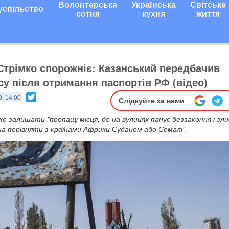
Волонтерська
Українська
Світське
успільство
сотня
кухня
життя
 Стрімко спорожніє: Казанський передбачив
у після отримання паспортів РФ (відео)
Twitter
9, 14:00
Слідкуйте за нами
 залишати "пропащі місця, де на вулицях панує беззаконня і злид
а порівняти з країнами Африки Суданом або Сомалі".