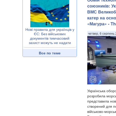
союзників: У
ВМС Великобр
катер на осн
«Магура» - T
Нові правила для українців у
ЄС: Без військових
четвер, 6 серпень 
документів тимчасовий
захист можуть не надати
Все по теме
Українська оборо
розробила морсь
представила нов
створений для п
військово-морсь