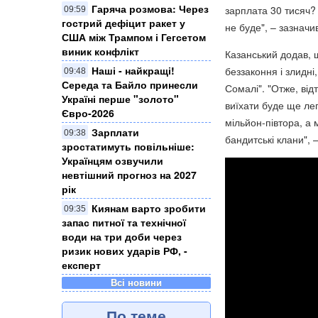
Гаряча розмова: Через
зарплата 30 тисяч?
09:59
гострий дефіцит ракет у
не буде", – зазначив
США між Трампом і Гегсетом
виник конфлікт
Казанський додав, 
Наші - найкращі!
беззаконня і злидн
09:48
Середа та Байло принесли
Сомалі". "Отже, ві
Україні перше "золото"
виїхати буде ще ле
Євро-2026
мільйон-півтора, а 
Зарплати
09:38
бандитські клани", –
зростатимуть повільніше:
Українцям озвучили
невтішний прогноз на 2027
рік
Киянам варто зробити
09:35
запас питної та технічної
води на три доби через
ризик нових ударів РФ, -
експерт
Всі новини
По теме