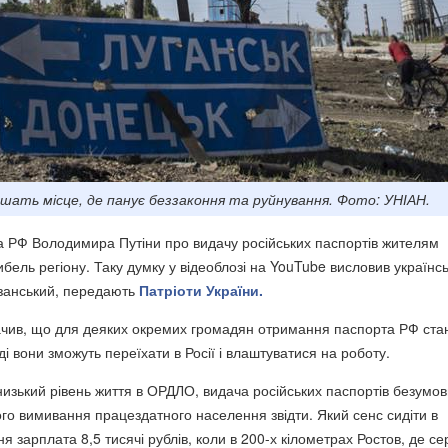
шать місце, де панує беззаконня та руйнування. Фото: УНІАН.
 РФ Володимира Путіни про видачу російських паспортів жителям
бель регіону. Таку думку у відеоблозі на YouTube висловив українс
азанський, передають
Патріоти України.
ачив, що для деяких окремих громадян отримання паспорта РФ ста
і вони зможуть переїхати в Росії і влаштуватися на роботу.
 низький рівень життя в ОРДЛО, видача російських паспортів безумо
го вимивання працездатного населення звідти. Який сенс сидіти в
я зарплата 8,5 тисячі рублів, коли в 200-х кілометрах Ростов, де с