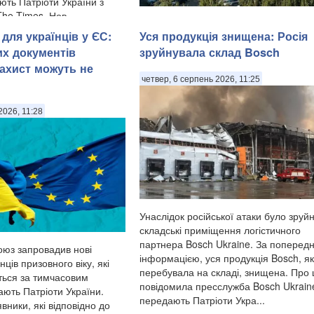
ють Патріоти України з
he Times. Нов...
У Ярославлі дрони атакували один з
для українців у ЄС:
Уся продукція знищена: Росія
найбільших нафтопереробних заводів 
Місцева влада заявила про «наймасо
их документів
зруйнувала склад Bosch
атаку» безпілотників на область. Про 
ахист можуть не
повідомив губернатор Ярославської о
четвер, 6 серпень 2026, 11:25
Михайло Євраєв, передають Патріот
України. . За с...
2026, 11:28
Унаслідок російської атаки було зруй
складські приміщення логістичного
партнера Bosch Ukraine. За поперед
юз запровадив нові
інформацією, уся продукція Bosch, я
ців призовного віку, які
перебувала на складі, знищена. Про 
ться за тимчасовим
повідомила пресслужба Bosch Ukrain
ають Патріоти України.
передають Патріоти Укра...
явники, які відповідно до