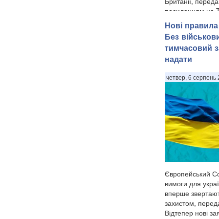
Британії, переда
посиланням на T
Нові правила 
Без військов
тимчасовий з
надати
четвер, 6 серпень 
Європейський Со
вимоги для україн
вперше звертаю
захистом, перед
Відтепер нові за