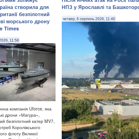
країна створила для
НПЗ у Ярославлі та Башкоторс
итанії безпілотний
четвер, 6 серпень 2026, 11:40
ові морського дрону
he Times
2026, 11:58
нна компанія Uforce, яка
кі дрони «Магура»,
ий безпілотний катер MV7,
отреб Королівського
кого флоту Великої