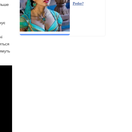
ільше
Prefer?
нує
ні
иться
имуть