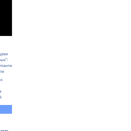
урки
ых":
купанти
ти
из
м
й
лають