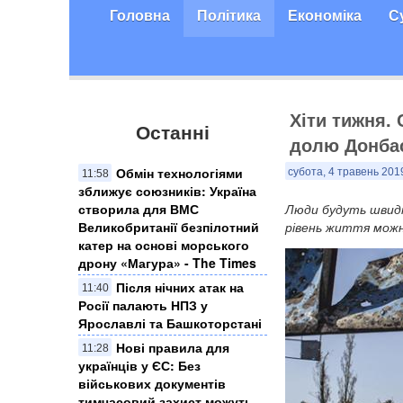
Головна
Політика
Економіка
С
Хіти тижня.
Останні
долю Донбас
Обмін технологіями
субота, 4 травень 201
11:58
зближує союзників: Україна
створила для ВМС
Люди будуть швидко
Великобританії безпілотний
рівень життя можн
катер на основі морського
дрону «Магура» - The Times
Після нічних атак на
11:40
Росії палають НПЗ у
Ярославлі та Башкоторстані
Нові правила для
11:28
українців у ЄС: Без
військових документів
тимчасовий захист можуть