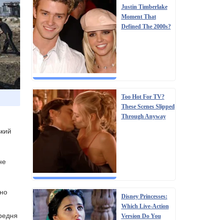
Justin Timberlake
Moment That
Defined The 2000s?
Too Hot For TV?
These Scenes Slipped
Through Anyway
ький
не
вно
Disney Princesses:
Which Live-Action
ередня
Version Do You