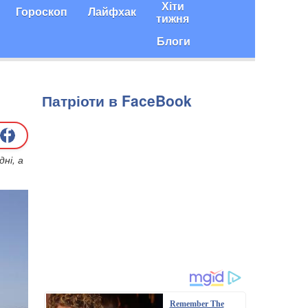
Хіти
Гороскоп
Лайфхак
тижня
Блоги
Патріоти в FaceBook
ні, а
Remember The