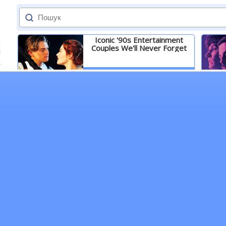
Iconic '90s Entertainment
Couples We'll Never Forget
Детальніше