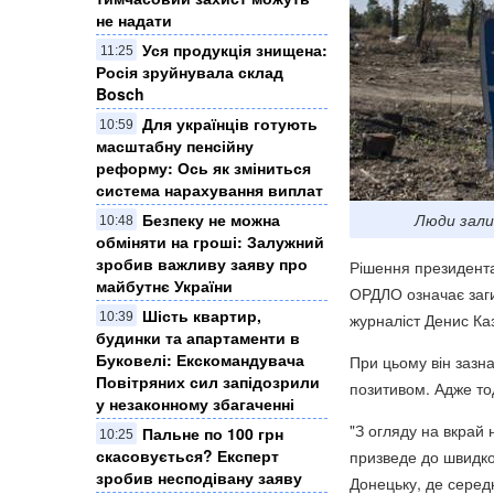
не надати
Уся продукція знищена:
11:25
Росія зруйнувала склад
Bosch
Для українців готують
10:59
масштабну пенсійну
реформу: Ось як зміниться
система нарахування виплат
Безпеку не можна
Люди зали
10:48
обміняти на гроші: Залужний
зробив важливу заяву про
Рішення президента
майбутнє України
ОРДЛО означає заги
Шість квартир,
10:39
журналіст Денис К
будинки та апартаменти в
Буковелі: Екскомандувача
При цьому він зазн
Повітряних сил запідозрили
позитивом. Адже тод
у незаконному збагаченні
"З огляду на вкрай
Пальне по 100 грн
10:25
скасовується? Експерт
призведе до швидко
зробив несподівану заяву
Донецьку, де середн