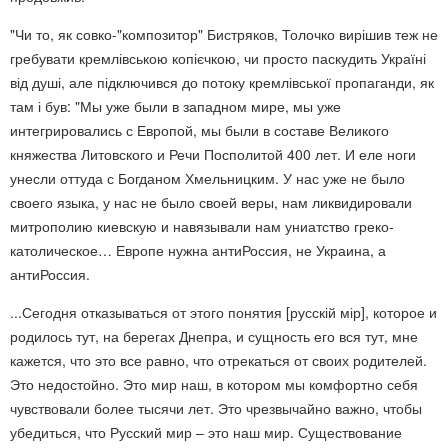
"Чи то, як совко-"композитор" Бистряков, Толочко вирішив теж не
гребувати кремлівською копієчкою, чи просто паскудить Україні
від душі, але підключився до потоку кремлівської пропаганди, як
там і був: "Мы уже были в западном мире, мы уже
интегрировались с Европой, мы были в составе Великого
княжества Литовского и Речи Пос
политой 400 лет. И еле ноги
унесли оттуда с Богданом Хмельницким. У нас уже не было
своего языка, у нас не было своей веры, нам ликвидировали
митрополию киевскую и навязывали нам униатство греко-
католическое… Европе нужна антиРоссия, не Украина, а
антиРоссия.
...Сегодня отказываться от этого понятия [русскій мір], которое и
родилось тут, на берегах Днепра, и сущность его вся тут, мне
кажется, что это все равно, что отрекаться от своих родителей.
Это недостойно. Это мир наш, в котором мы комфортно себя
чувствовали более тысячи лет. Это чрезвычайно важно, чтобы
убедиться, что Русский мир – это наш мир. Существование