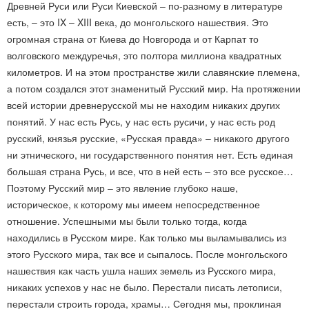
Древней Руси или Руси Киевской – по-разному в литературе
есть, – это IX – XIII века, до монгольского нашествия. Это
огромная страна от Киева до Новгорода и от Карпат то
волговского междуречья, это полтора миллиона квадратных
километров. И на этом пространстве жили славянские племена,
а потом создался этот знаменитый Русский мир. На протяжении
всей истории древнерусской мы не находим никаких других
понятий. У нас есть Русь, у нас есть русичи, у нас есть род
русский, князья русские, «Русская правда» – никакого другого
ни этнического, ни государственного понятия нет. Есть единая
большая страна Русь, и все, что в ней есть – это все русское…
Поэтому Русский мир – это явление глубоко наше,
историческое, к которому мы имеем непосредственное
отношение. Успешными мы были только тогда, когда
находились в Русском мире. Как только мы выламывались из
этого Русского мира, так все и сыпалось. После монгольского
нашествия как часть ушла наших земель из Русского мира,
никаких успехов у нас не было. Перестали писать летописи,
перестали строить города, храмы… Сегодня мы, проклиная