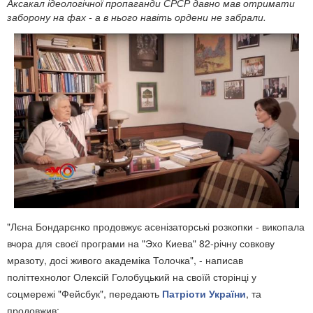
Аксакал ідеологічної пропаганди СРСР давно мав отримати
заборону на фах - а в нього навіть ордени не забрали.
"Лєна Бондарєнко продовжує асенізаторські розкопки - викопала
вчора для своєї програми на "Эхо Киева" 82-річну совкову
мразоту, досі живого академіка Толочка", - написав
політтехнолог Олексій Голобуцький на своїй сторінці у
соцмережі "Фейсбук", передають
Патріоти України
, та
продовжив: