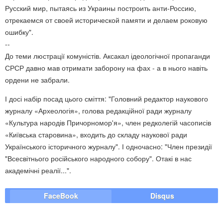
Русский мир, пытаясь из Украины построить анти-Россию,
отрекаемся от своей исторической памяти и делаем роковую
ошибку".
--
До теми люстрації комуністів. Аксакал ідеологічної пропаганди
СРСР давно мав отримати заборону на фах - а в нього навіть
ордени не забрали.
І досі набір посад цього сміття: "Головний редактор наукового
журналу «Археологія», голова редакційної ради журналу
«Культура народів Причорномор'я», член редколегій часописів
«Київська старовина», входить до складу наукової ради
Українського історичного журналу". І одночасно: "Член президії
"Всесвітнього російського народного собору". Отакі в нас
академічні реалії...".
FaceBook
Disqus