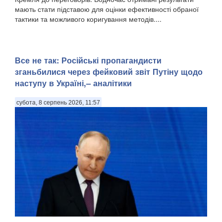
мають стати підставою для оцінки ефективності обраної
тактики та можливого коригування методів....
Все не так: Російські пропагандисти
зганьбилися через фейковий звіт Путіну щодо
наступу в Україні,– аналітики
субота, 8 серпень 2026, 11:57