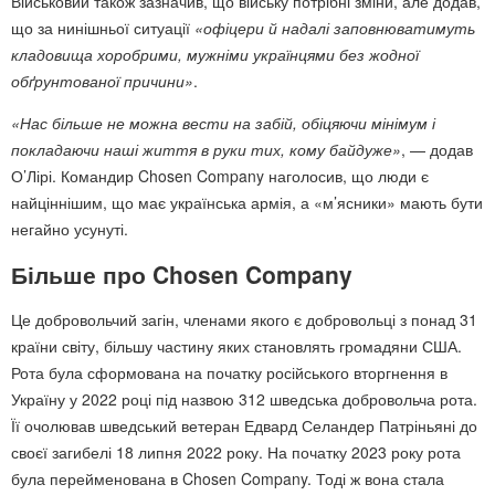
Військовий також зазначив, що війську потрібні зміни, але додав,
що за нинішньої ситуації
«офіцери й надалі заповнюватимуть
кладовища хоробрими, мужніми українцями без жодної
обґрунтованої причини»
.
«Нас більше не можна вести на забій, обіцяючи мінімум і
покладаючи наші життя в руки тих, кому байдуже»
, — додав
О’Лірі. Командир Chosen Company наголосив, що люди є
найціннішим, що має українська армія, а «м’ясники» мають бути
негайно усунуті.
Більше про Chosen Company
Це добровольчий загін, членами якого є добровольці з понад 31
країни світу, більшу частину яких становлять громадяни США.
Рота була сформована на початку російського вторгнення в
Україну у 2022 році під назвою 312 шведська добровольча рота.
Її очолював шведський ветеран Едвард Селандер Патріньяні до
своєї загибелі 18 липня 2022 року. На початку 2023 року рота
була перейменована в Chosen Company. Тоді ж вона стала