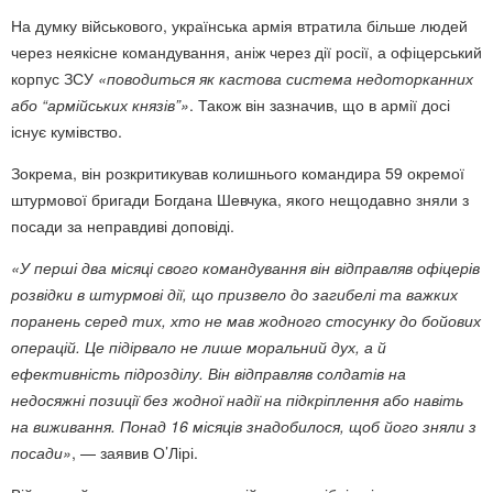
На думку військового, українська армія втратила більше людей
через неякісне командування, аніж через дії росії, а офіцерський
корпус ЗСУ
«поводиться як кастова система недоторканних
або “армійських князів”»
. Також він зазначив, що в армії досі
існує кумівство.
Зокрема, він розкритикував колишнього командира 59 окремої
штурмової бригади Богдана Шевчука, якого нещодавно зняли з
посади за неправдиві доповіді.
«У перші два місяці свого командування він відправляв офіцерів
розвідки в штурмові дії, що призвело до загибелі та важких
поранень серед тих, хто не мав жодного стосунку до бойових
операцій. Це підірвало не лише моральний дух, а й
ефективність підрозділу. Він відправляв солдатів на
недосяжні позиції без жодної надії на підкріплення або навіть
на виживання. Понад 16 місяців знадобилося, щоб його зняли з
посади»
, — заявив О’Лірі.