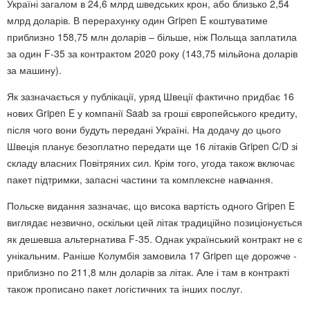
Україні загалом в 24,6 млрд шведських крон, або близько 2,54
млрд доларів. В перерахунку один Gripen E коштуватиме
приблизно 158,75 млн доларів – більше, ніж Польща заплатила
за один F-35 за контрактом 2020 року (143,75 мільйона доларів
за машину).
Як зазначається у публікації, уряд Швеції фактично придбає 16
нових Gripen E у компанії Saab за гроші європейського кредиту,
після чого вони будуть передані Україні. На додачу до цього
Швеція планує безоплатно передати ще 16 літаків Gripen C/D зі
складу власних Повітряних сил. Крім того, угода також включає
пакет підтримки, запасні частини та комплексне навчання.
Польске видання зазначає, що висока вартість одного Gripen E
виглядає незвично, оскільки цей літак традиційно позиціонується
як дешевша альтернатива F-35. Однак український контракт не є
унікальним. Раніше Колумбія замовила 17 Gripen ще дорожче -
приблизно по 211,8 млн доларів за літак. Але і там в контракті
також прописано пакет логістичних та інших послуг.