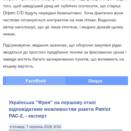
того, щоб шведський уряд міг публічно оголосити, що старіші
Gripen C/D будуть передані безкоштовно. Хоча фактично вони
частково оплачуються контрактом на нові літаки. Водночас
автор наголошує, що це лише гіпотеза, і жодних доказів цьому
немає.
Підсумовуючи, видання зазначає, що оборонні закупівлі рідко
зводяться до простого придбання техніки за фіксованою ціною і
завжди містять багато засекречкених пунктів, що впливають на
кінцеву вартість.
FaceBook
Disqus
Українська "Фрея" на першому етапі
відповідатиме можливостям ракети Patriot
PAC-2, - експерт
п’ятниця, 7 серпень 2026, 8:03