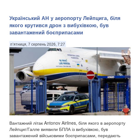
Український АН у аеропорту Лейпцига, біля
якого крутився дрон з вибухівкою, був
завантажений боєприпасами
п’ятниця, 7 серпень 2026, 7:27
Вантажний літак Antonov Airlines, біля якого в аеропорту
Лейпциг/Галле виявили БПЛА із вибухівкою, був
завантажений військовими боєприпасами, передають