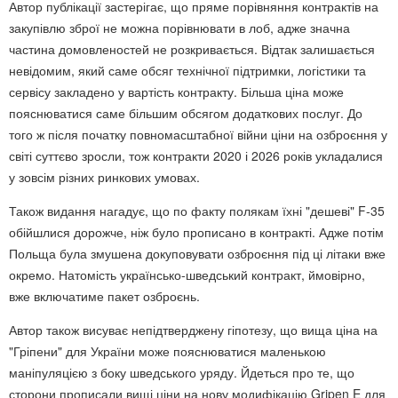
Автор публікації застерігає, що пряме порівняння контрактів на
закупівлю зброї не можна порівнювати в лоб, адже значна
частина домовленостей не розкривається. Відтак залишається
невідомим, який саме обсяг технічної підтримки, логістики та
сервісу закладено у вартість контракту. Більша ціна може
пояснюватися саме більшим обсягом додаткових послуг. До
того ж після початку повномасштабної війни ціни на озброєння у
світі суттєво зросли, тож контракти 2020 і 2026 років укладалися
у зовсім різних ринкових умовах.
Також видання нагадує, що по факту полякам їхні "дешеві" F-35
обійшлися дорожче, ніж було прописано в контракті. Адже потім
Польща була змушена докуповувати озброєння під ці літаки вже
окремо. Натомість українсько-шведський контракт, ймовірно,
вже включатиме пакет озброєнь.
Автор також висуває непідтверджену гіпотезу, що вища ціна на
"Гріпени" для України може пояснюватися маленькою
маніпуляцією з боку шведського уряду. Йдеться про те, що
сторони прописали вищі ціни на нову модифікацію Gripen E для