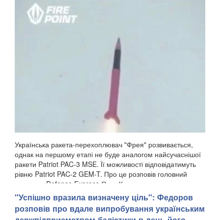
Українська ракета-перехоплювач "Фрея" розвивається,
однак на першому етапі не буде аналогом найсучаснішої
ракети Patriot PAC-3 MSE. Її можливості відповідатимуть
рівню Patriot PAC-2 GEM-T. Про це розповів головний
редактор Defense Express Олег Катков у...
"Успішно вразила визначену ціль": Федоров
розповів про вдале випробування українським
держпідприємством балістики в день його