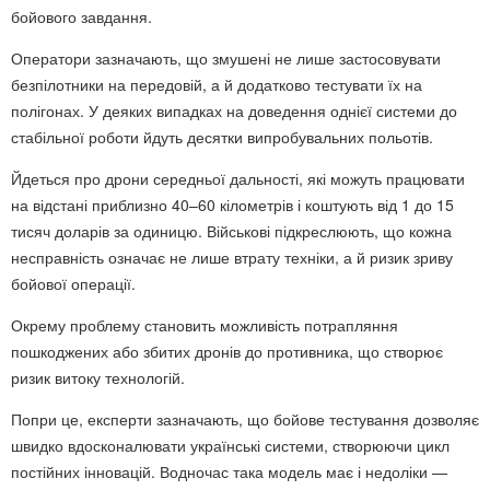
бойового завдання.
Оператори зазначають, що змушені не лише застосовувати
безпілотники на передовій, а й додатково тестувати їх на
полігонах. У деяких випадках на доведення однієї системи до
стабільної роботи йдуть десятки випробувальних польотів.
Йдеться про дрони середньої дальності, які можуть працювати
на відстані приблизно 40–60 кілометрів і коштують від 1 до 15
тисяч доларів за одиницю. Військові підкреслюють, що кожна
несправність означає не лише втрату техніки, а й ризик зриву
бойової операції.
Окрему проблему становить можливість потрапляння
пошкоджених або збитих дронів до противника, що створює
ризик витоку технологій.
Попри це, експерти зазначають, що бойове тестування дозволяє
швидко вдосконалювати українські системи, створюючи цикл
постійних інновацій. Водночас така модель має і недоліки —