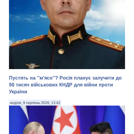
Пустять на "м'ясо"? Росія планує залучити до
50 тисяч військових КНДР для війни проти
України
неділя, 9 серпень 2026, 13:42
У Донецькій області українська армія ліквідувала
російського офіцера, полковника ЗС РФ Сергія Хвалова.