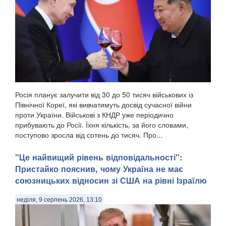
Ворожий військовий раніше двічі служив у Сирії, сприяючи
диктаторському режиму Башара Асада, передають
Патріоти України. Про це повідомив військовосл...
Росія планує залучити від 30 до 50 тисяч військових із
Північної Кореї, які вивчатимуть досвід сучасної війни
проти України. Військові з КНДР уже періодично
прибувають до Росії. Їхня кількість, за його словами,
поступово зросла від сотень до тисяч. Про...
"Це найвищий рівень відповідальності":
Пристайко пояснив, чому Україна не має
союзницьких відносин зі США на рівні Ізраїлю
неділя, 9 серпень 2026, 13:10