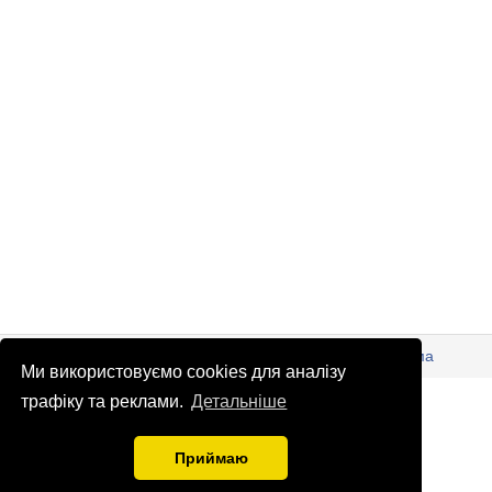
© Патріоти України 2026
Правова інформація
Реклама
Ми використовуємо cookies для аналізу
info
@
patrioty.org.ua
трафіку та реклами.
Детальніше
Приймаю