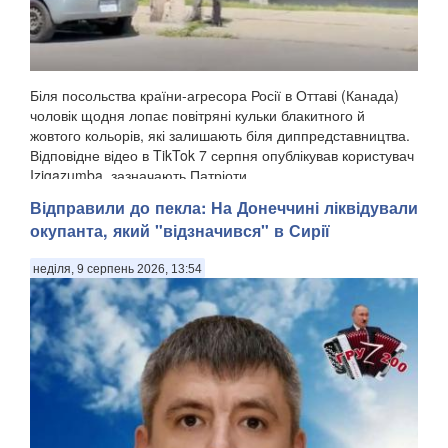
Біля посольства країни-агресора Росії в Оттаві (Канада)
чоловік щодня лопає повітряні кульки блакитного й
жовтого кольорів, які залишають біля диппредставництва.
Відповідне відео в TikTok 7 серпня опублікував користувач
Izigazumba, зазначають Патріоти ...
Відправили до пекла: На Донеччині ліквідували
окупанта, який "відзначився" в Сирії
неділя, 9 серпень 2026, 13:54