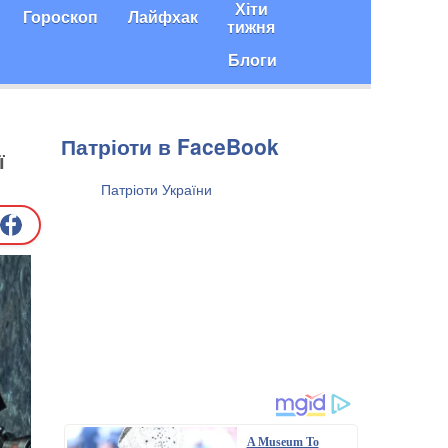
Хіти
Гороскоп
Лайфхак
тижня
Блоги
Патріоти в FaceBook
ї
A Museum To