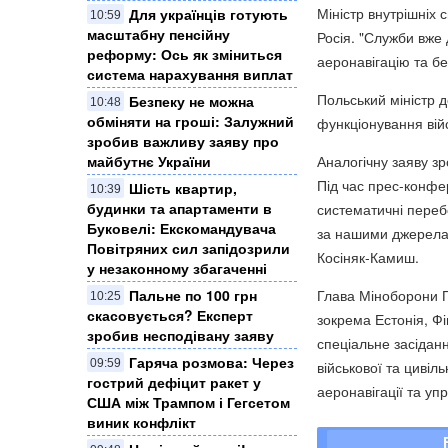
Міністр внутрішніх 
Для українців готують
10:59
масштабну пенсійну
Росія. "Служби вже
реформу: Ось як зміниться
аеронавігацію та бе
система нарахування виплат
Польський міністр д
Безпеку не можна
10:48
обміняти на гроші: Залужний
функціонування війс
зробив важливу заяву про
майбутнє України
Аналогічну заяву з
Під час прес-конфер
Шість квартир,
10:39
будинки та апартаменти в
систематичні перебо
Буковелі: Екскомандувача
за нашими джерелами
Повітряних сил запідозрили
Косіняк-Камиш.
у незаконному збагаченні
Пальне по 100 грн
Глава Міноборони 
10:25
скасовується? Експерт
зокрема Естонія, Фі
зробив несподівану заяву
спеціальне засіданн
Гаряча розмова: Через
09:59
військової та цивіл
гострий дефіцит ракет у
аеронавігації та уп
США між Трампом і Гегсетом
виник конфлікт