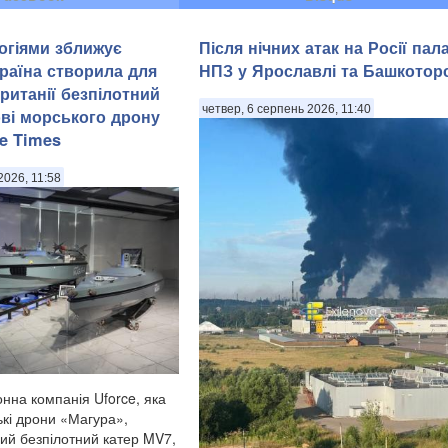
огіями зближує
Після нічних атак на Росії па
країна створила для
НПЗ у Ярославлі та Башкоторс
итанії безпілотний
четвер, 6 серпень 2026, 11:40
ові морського дрону
he Times
2026, 11:58
нна компанія Uforce, яка
кі дрони «Магура»,