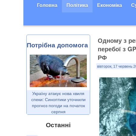
Головна
Політика
Економіка
С
Одному з ре
Потрібна допомога
перебої з G
РФ
вівторок, 17 червень 2
Україну атакує нова хвиля
спеки: Синоптики уточнили
прогноз погоди на початок
серпня
Останні