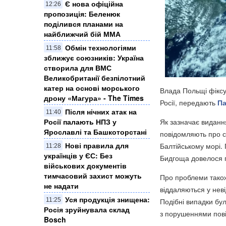
Є нова офіційна
12:26
пропозиція: Беленюк
поділився планами на
найближчий бій ММА
Обмін технологіями
11:58
зближує союзників: Україна
створила для ВМС
Великобританії безпілотний
катер на основі морського
Влада Польщі фіксу
дрону «Магура» - The Times
Росії, передають
Па
Після нічних атак на
11:40
Росії палають НПЗ у
Як зазначає виданн
Ярославлі та Башкоторстані
повідомляють про с
Нові правила для
Балтійському морі. 
11:28
українців у ЄС: Без
Бидгоща довелося п
військових документів
тимчасовий захист можуть
Про проблеми також
не надати
віддаляються у не
Уся продукція знищена:
11:25
Подібні випадки бул
Росія зруйнувала склад
з порушеннями пові
Bosch