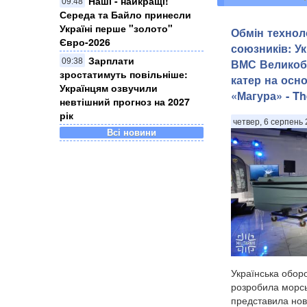
Наші - найкращі!
09:48
Середа та Байло принесли
Україні перше "золото"
Євро-2026
Обмін технол
Зарплати
союзників: У
09:38
зростатимуть повільніше:
ВМС Великобр
Українцям озвучили
катер на осн
невтішний прогноз на 2027
«Магура» - T
рік
Всі новини
четвер, 6 серпень 
Українська оборо
розробила морсь