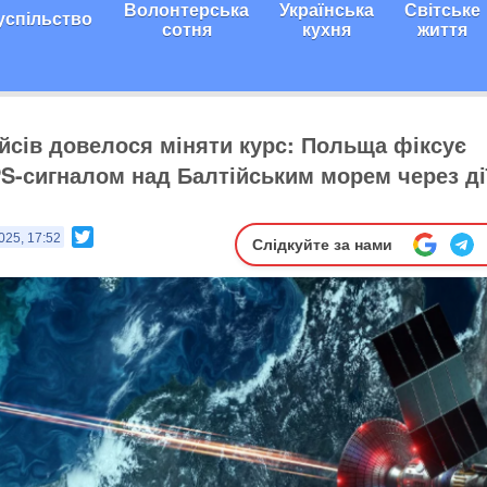
Волонтерська
Українська
Світське
успільство
сотня
кухня
життя
йсів довелося міняти курс: Польща фіксує
PS-сигналом над Балтійським морем через ді
Twitter
025, 17:52
Слідкуйте за нами