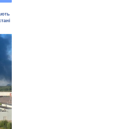
лають
тані