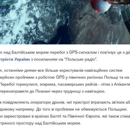
є над Балтійським морем перебої з GPS-сигналом і пов'язує це з д
тріоти України
з посиланням на "Польське радіо".
я, останніми днями все більше користувачів навігаційних систем
ерйозні проблеми з роботою GPS у північних регіонах Польщі та на
Перебої торкнулися, зокрема, пасажирських рейсів - літак з Алікант
еренаправити до Познані через труднощі з навігацією.
 повідомляють оператори дронів, чиї пристрої втрачають зв'язок а
відомому напрямку. До того ж проблеми не обмежуються Польщею.
и зареєстровані в країнах Балтії та Північної Європи, які також сти
тряного простору над Балтійським морем.