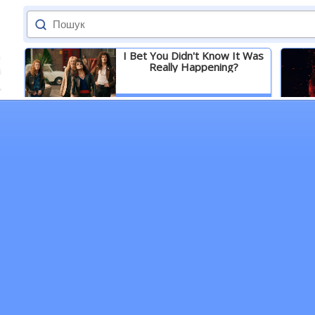
I Bet You Didn't Know It Was
Really Happening?
Детальніше