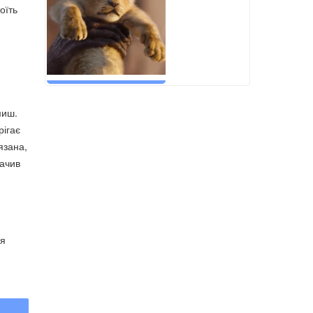
оїть
миш.
рігає
язана,
начив
ля