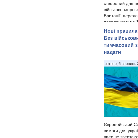
представила нов
створений для п
військово-морсь
Британії, переда
посиланням на T
Нові правила 
Без військов
тимчасовий з
надати
четвер, 6 серпень 
Європейський Со
вимоги для україн