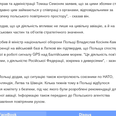
справ та адміністрації Томаш Семоняк заявив, що за цими збоями ст
 давно цим займаються у співпраці з органами, відповідальними за
зпеку польського повітряного простору", - сказав він.
одав, що ця діяльність впливає не лише на цивільну авіацію, а й на
ькових частин та об'єктів стратегічного значення.
робив й міністр національної оборони Польщі Владислав Косіняк-Ка
енції на військовій базі в Латкові він підтвердив, що Польща спосте
ї в роботі сигналу GPS над Балтійським морем. "Ця діяльність пов'
, з діяльністю Російської Федерації, зокрема з диверсіями", - заз
Польщі додав, що ситуацію також контролюють союзники по НАТО,
нляндія, Литва та Швеція. Кілька тижнів тому в Польщі відбулося
я комітету з безпеки, під час якого були розроблені рекомендації д
ьної авіації. Інформацію також передано до Польського агентства
равління повітряним рухом.
FaceBook
Disqus