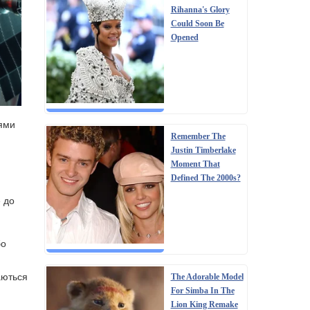
Rihanna's Glory
Could Soon Be
Opened
іями
Remember The
Justin Timberlake
Moment That
Defined The 2000s?
е до
бо
каються
The Adorable Model
For Simba In The
Lion King Remake