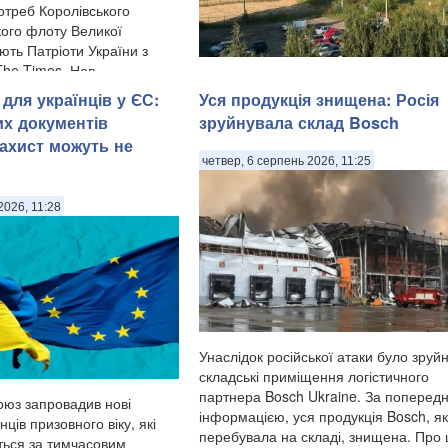
ий безпілотний катер MV7,
отреб Королівського
кого флоту Великої
ють Патріоти України з
he Times. Нов...
У Ярославлі дрони атакували один з
для українців у ЄС:
Уся продукція знищена: Росія
найбільших нафтопереробних заводів 
Місцева влада заявила про «наймасо
их документів
зруйнувала склад Bosch
атаку» безпілотників на область. Про 
ахист можуть не
повідомив губернатор Ярославської о
четвер, 6 серпень 2026, 11:25
Михайло Євраєв, передають Патріот
України. . За с...
2026, 11:28
Унаслідок російської атаки було зруй
складські приміщення логістичного
партнера Bosch Ukraine. За поперед
юз запровадив нові
інформацією, уся продукція Bosch, я
ців призовного віку, які