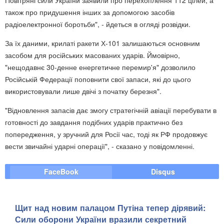
також про придушення інших за допомогою засобів
радіоелектронної боротьби", - йдеться в огляді розвідки.
За їх даними, крилаті ракети Х-101 залишаються основним
засобом для російських масованих ударів. Ймовірно,
"нещодавнє 30-денне енергетичне перемир'я" дозволило
Російській Федерації поповнити свої запаси, які до цього
використовували лише двічі з початку березня".
"Відновлення запасів дає змогу стратегічній авіації перебувати в
готовності до завдання подібних ударів практично без
попередження, у зручний для Росії час, тоді як РФ продовжує
вести звичайні ударні операції", - сказано у повідомленні.
FaceBook
Disqus
Щит над новим палацом Путіна тепер дірявий:
Сили оборони України вразили секретний