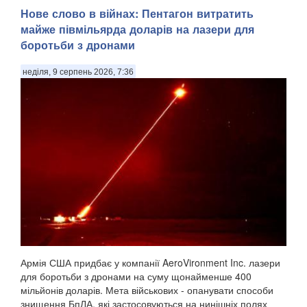
Уражена станція глушила супутниковий зв'язок Starlink .
Нове слово в війнах: Пентагон витратить
Сили оборони України знищили чергову російську систему
майже півмільярда доларів на лазери для
радіоелектронної боротьби «Волна Купол Гарант», яка
боротьби з дронами
глушила супутниковий зв'язок Starlink, – цього разу в
Геленджику Краснодарського краю. П...
неділя, 9 серпень 2026, 7:36
Армія США придбає у компанії AeroVironment Inc. лазери
для боротьби з дронами на суму щонайменше 400
мільйонів доларів. Мета військових - опанувати способи
знищення БпЛА, які застосовуються на нинішніх полях