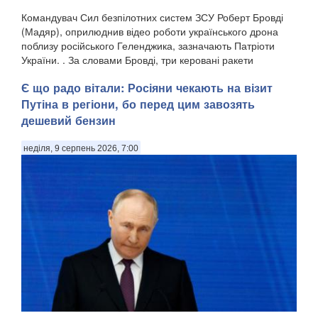
Командувач Сил безпілотних систем ЗСУ Роберт Бровді
(Мадяр), оприлюднив відео роботи українського дрона
поблизу російського Геленджика, зазначають Патріоти
України. . За словами Бровді, три керовані ракети
російського зенітного ракетно-гарматного комп...
Є що радо вітали: Росіяни чекають на візит
Путіна в регіони, бо перед цим завозять
дешевий бензин
неділя, 9 серпень 2026, 7:00