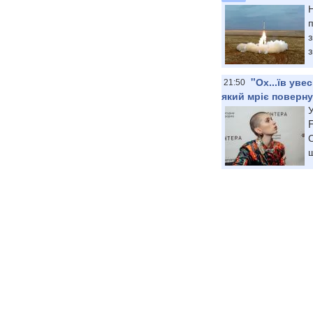
п
з
"Ох...їв уве
21:50
який мріє поверн
У
F
С
щ