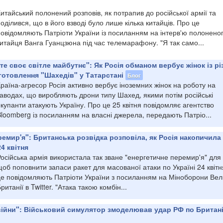
итайський полонений розповів, як потрапив до російської армії та
оділився, що в його взводі було лише кілька китайців. Про це
повідомляють Патріоти України із посиланням на інтерв'ю полонено
итайця Ванга Гуанцзюна під час телемарафону. "Я так само...
те своє світле майбутнє": Як Росія обманом вербує жінок із рі
иготовлення "Шахедів" у Татарстані
Блог
раїна-агресор Росія активно вербує іноземних жінок на роботу на
заводах, що виробляють дрони типу Шахед, якими потім російські
купанти атакують Україну. Про це 25 квітня повідомляє агентство
loomberg із посиланням на власні джерела, передають Патріо...
ремир'я": Британська розвідка розповіла, як Росія накопичила
4 квітня
осійська армія використала так зване "енергетичне перемир'я" для 
об поповнити запаси ракет для масованої атаки по Україні 24 квітн
це повідомляють Патріоти України з посиланням на Міноборони Вел
ританії в Twitter. "Атака такою комбін...
війни": Військовий симулятор змоделював удар РФ по Британі