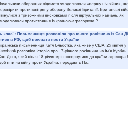
Начальники оборонних відомств змоделювали «першу ніч війни», щ
еревірити протиповітряну оборону Великої Британії. Британські війс
іткнулися з тривожними висновками після віртуальних навчань, які
змоделювали протистояння із країною-агресоркою Р...
сь клас": Письменниця розповіла про юного росіянина із Сан-Ді
утися в РФ, щоб воювати проти України
країнська письменниця Катя Бльостка, яка живе у США, 25 квітня у
acebook розповіла історію про 17-річного росіянина на ім'я Курбан 
ан-Дієго, який після 18-річчя мріє повернутися до країни-агресора 
об піти на війну проти України, передають Па...