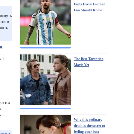
Facts Every Football
Fan Should Know
можуть
сти в
ають
я
 і
The Best Tarantino
Movie Yet
ня на
о
5
Why this ordinary
drink is the secret to
feeling your best
угоди