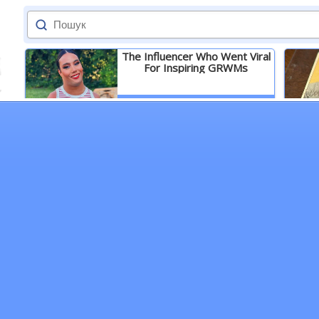
The Influencer Who Went Viral
For Inspiring GRWMs
Детальніше