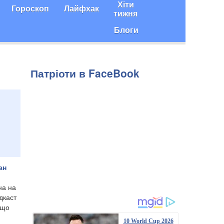
Хіти
Гороскоп
Лайфхак
тижня
Блоги
Патріоти в FaceBook
ан
на на
дкаст
 що
10 World Cup 2026