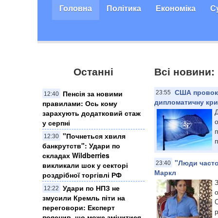
Головна
Політика
Економіка
С
Останні
Всі новини: 
США провоку
Пенсія за новими
23:55
12:40
дипломатичну криз
правилами: Ось кому
зарахують додатковий стаж
о
у серпні
"Почнеться хвиля
12:30
п
банкрутств": Удари по
складах Wildberries
"Люди часто
23:40
викликали шок у секторі
Маркл
роздрібної торгівлі РФ
Удари по НПЗ не
12:22
о
змусили Кремль піти на
C
переговори: Експерт
р
пояснив, що може змінитися