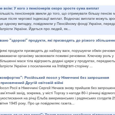
е всім: У кого з пенсіонерів скоро зросте сума виплат
ільшість пенсіонерів звикли до того, що отримувати більшу пенсію 
ише після чергової індексації виплат. Водночас виплати можуть зро
ще одному випадку, повідомили у Пенсійному фонді України, перед
атріоти України. Йдеться про людей, як...
звано "здорові" продукти, які призводять до різкого збільшенн
еякі продукти призводять до набору ваги, порушуючи обмін речовин
заважаючи організму засвоювати поживні речовини. Ключову роль у
більшенні маси тіла відіграють додані цукри у продуктах, передають
атріоти України з посиланням на Instagram-сторінку ...
комфортно": Російський посол у Німеччині без запрошення
 присвячений Другій світовій війні
Посол Росії в Німеччині Сергєй Нечаєв знову прийшов без запрошен
ам’ятний захід, зокрема, у місті Торгау з нагоди 80-ї річниці відомог
укостискання на річці Ельба американських і радянських солдатів 2
вітня 1945 року. Про це повідомляє газета...
ізнюється на три тижні": Трамп вимагає негайного підписання 