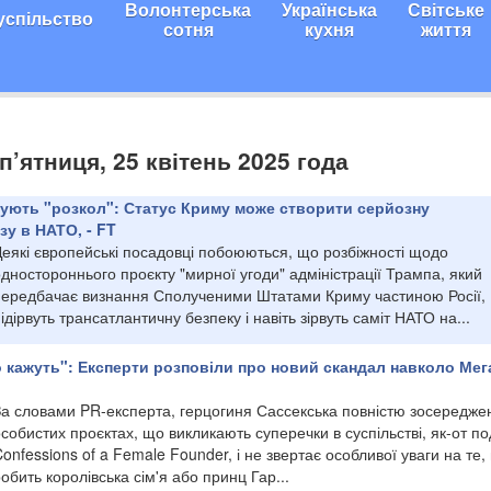
Волонтерська
Українська
Світське
успільство
сотня
кухня
життя
п’ятниця, 25 квітень 2025 года
ють "розкол": Статус Криму може створити серйозну
у в НАТО, - FT
Деякі європейські посадовці побоюються, що розбіжності щодо
дностороннього проєкту "мирної угоди" адміністрації Трампа, який
передбачає визнання Сполученими Штатами Криму частиною Росії,
ідірвуть трансатлантичну безпеку і навіть зірвуть саміт НАТО на...
 кажуть": Експерти розповіли про новий скандал навколо Мег
За словами PR-експерта, герцогиня Сассекська повністю зосередже
собистих проєктах, що викликають суперечки в суспільстві, як-от по
onfessions of a Female Founder, і не звертає особливої уваги на те,
обить королівська сім'я або принц Гар...