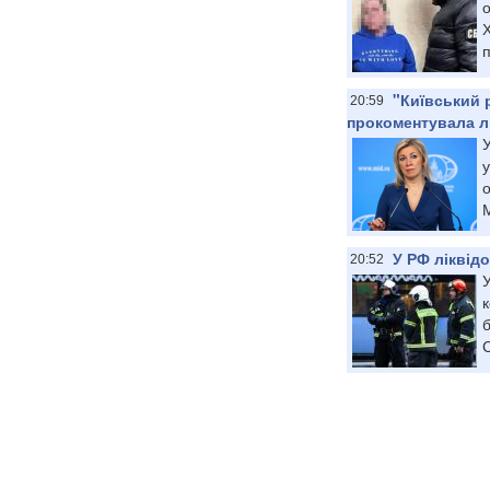
о
Х
п
"Київський 
20:59
прокоментувала л
У
у
М
У РФ ліквід
20:52
У
к