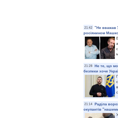
"Не вважав 
21:42
росіянином Машк
В
с
м
Не те, що м
21:28
безпеки хоче Укра
в
с
Раділа воро
21:14
окупантів "нашим
У