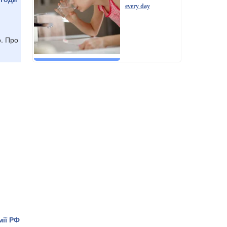
every day
о. Про
мії РФ