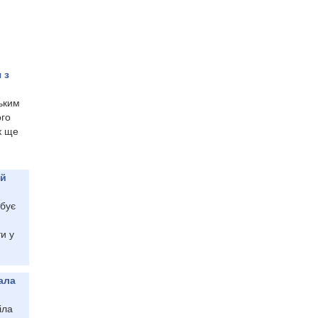
 з
ьким
ого
к ще
ій
ебує
и у
ала
іла