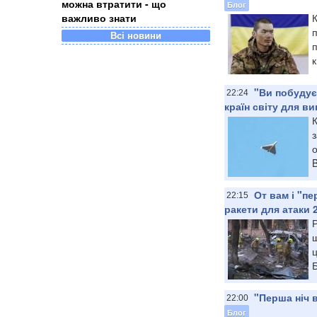
можна втратити - що
Блог
важливо знати
К
п
Всі новини
к
"Ви побудує
22:24
країн світу для в
К
о
B
От вам і "пе
22:15
ракети для атаки 2
Р
щ
Б
"Перша ніч 
22:00
Блог