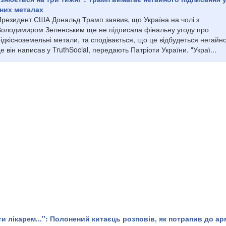
ьних металах
Президент США Дональд Трамп заявив, що Україна на чолі з
Володимиром Зеленським ще не підписала фінальну угоду про
ідкісноземельні метали, та сподівається, що це відбудеться негайн
е він написав у TruthSocial, передають Патріоти України. "Украї...
ти лікарем...": Полонений китаєць розповів, як потрапив до ар