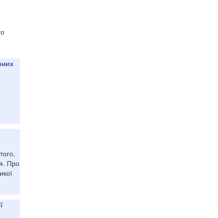
го
зних
того,
я. Про
икої
ї