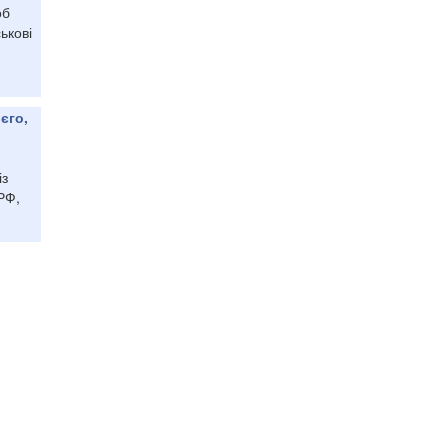
об
ькові
єго,
із
РФ,