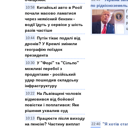
по рідкісноземел
Китайські авто в Росії
10:58
почали масово ламатися
через неякісний бензин -
р
водії їдуть у сервіси у шість
ц
разів частіше
Путін тікає подалі від
10:44
дронів? У Кремлі змінили
географію поїздок
президента
У "Форі" та "Сільпо"
10:30
можливі перебої з
продуктами - російський
удар пошкодив складську
інфраструктуру
На Львівщині чоловік
10:22
відмовився від бойової
повістки і поплатився: Яке
рішення ухвалив суд
Працюєте після виходу
10:13
на пенсію? Частину виплат
"Я хотів ста
22:40