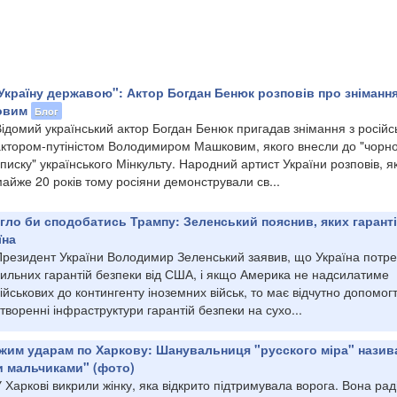
Україну державою": Актор Богдан Бенюк розповів про знімання
овим
Блог
ідомий український актор Богдан Бенюк пригадав знімання з російс
актором-путіністом Володимиром Машковим, якого внесли до "чорн
писку" українського Мінкульту. Народний артист України розповів, я
айже 20 років тому росіяни демонстрували св...
огло би сподобатись Трампу: Зеленський пояснив, яких гарант
їна
Президент України Володимир Зеленський заявив, що Україна потр
сильних гарантій безпеки від США, і якщо Америка не надсилатиме
ійськових до контингенту іноземних військ, то має відчутно допомогт
творенні інфраструктури гарантій безпеки на сухо...
жим ударам по Харкову: Шанувальниця "русского міра" назив
и мальчиками" (фото)
 Харкові викрили жінку, яка відкрито підтримувала ворога. Вона рад