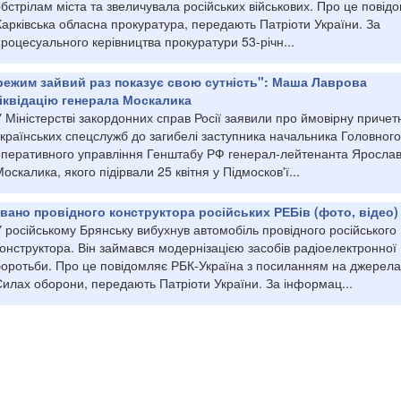
бстрілам міста та звеличувала російських військових. Про це повід
арківська обласна прокуратура, передають Патріоти України. За
роцесуального керівництва прокуратури 53-річн...
режим зайвий раз показує свою сутність": Маша Лаврова
іквідацію генерала Москалика
 Міністерстві закордонних справ Росії заявили про ймовірну причетн
країнських спецслужб до загибелі заступника начальника Головного
оперативного управління Генштабу РФ генерал-лейтенанта Яросла
оскалика, якого підірвали 25 квітня у Підмосков'ї...
овано провідного конструктора російських РЕБів (фото, відео)
 російському Брянську вибухнув автомобіль провідного російського
онструктора. Він займався модернізацією засобів радіоелектронної
боротьби. Про це повідомляє РБК-Україна з посиланням на джерела
Силах оборони, передають Патріоти України. За інформац...