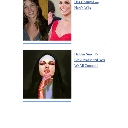
Has Changed —
Here's Why
Hidden Sins: 15
Bible Prohibited Acts
We All Commit!