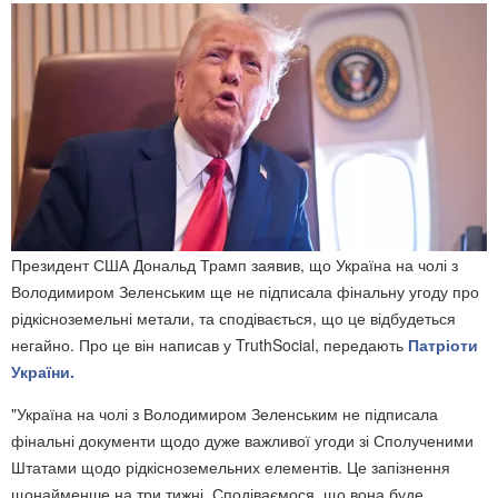
Президент США Дональд Трамп заявив, що Україна на чолі з
Володимиром Зеленським ще не підписала фінальну угоду про
рідкісноземельні метали, та сподівається, що це відбудеться
негайно. Про це він написав у TruthSocial, передають
Патріоти
України.
"Україна на чолі з Володимиром Зеленським не підписала
фінальні документи щодо дуже важливої угоди зі Сполученими
Штатами щодо рідкісноземельних елементів. Це запізнення
щонайменше на три тижні. Сподіваємося, що вона буде