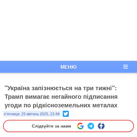
МЕНЮ
"Україна запізнюється на три тижні":
Трамп вимагає негайного підписання
угоди по рідкісноземельних металах
Twitter
п’ятниця, 25 квітень 2025, 22:49
Слідкуйте за нами