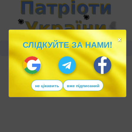
×
СЛІДКУЙТЕ ЗА НАМИ!
не цікавить
вже підписаний