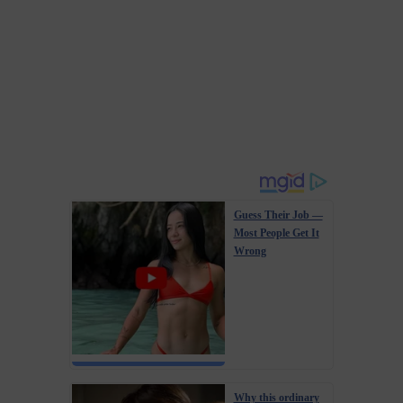
Guess Their Job —
Most People Get It
Wrong
Why this ordinary