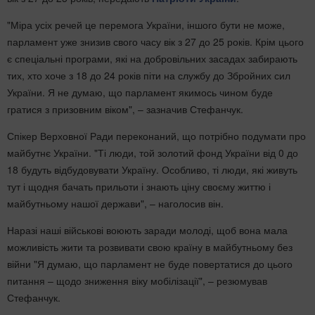
"Міра усіх речей це перемога України, іншого бути не може,
парламент уже знизив свого часу вік з 27 до 25 років. Крім цього
є спеціальні програми, які на добровільних засадах забирають
тих, хто хоче з 18 до 24 років піти на службу до Збройних сил
України. Я не думаю, що парламент якимось чином буде
гратися з призовним віком", – зазначив Стефанчук.
Спікер Верховної Ради переконаний, що потрібно подумати про
майбутнє України. "Ті люди, той золотий фонд України від 0 до
18 будуть відбудовувати Україну. Особливо, ті люди, які живуть
тут і щодня бачать прильоти і знають ціну своєму життю і
майбутньому нашої держави", – наголосив він.
Наразі наші військові воюють заради молоді, щоб вона мала
можливість жити та розвивати свою країну в майбутньому без
війни "Я думаю, що парламент не буде повертатися до цього
питання – щодо зниження віку мобілізації", – резюмував
Стефанчук.