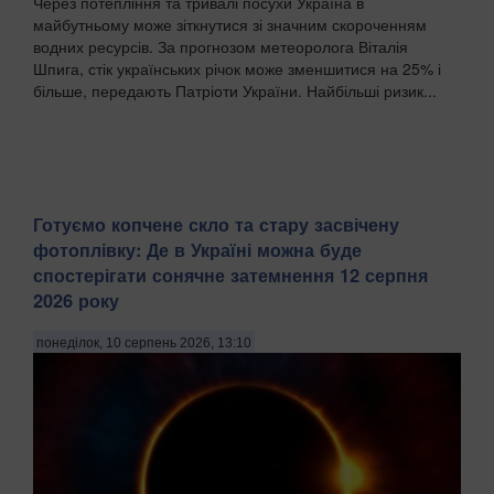
Через потепління та тривалі посухи Україна в
майбутньому може зіткнутися зі значним скороченням
водних ресурсів. За прогнозом метеоролога Віталія
Шпига, стік українських річок може зменшитися на 25% і
більше, передають Патріоти України. Найбільші ризик...
Готуємо копчене скло та стару засвічену
фотоплівку: Де в Україні можна буде
спостерігати сонячне затемнення 12 серпня
2026 року
понеділок, 10 серпень 2026, 13:10