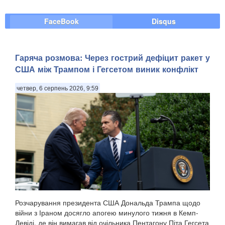
FaceBook
Disqus
Гаряча розмова: Через гострий дефіцит ракет у
США між Трампом і Гегсетом виник конфлікт
четвер, 6 серпень 2026, 9:59
Розчарування президента США Дональда Трампа щодо
війни з Іраном досягло апогею минулого тижня в Кемп-
Девіді, де він вимагав від очільника Пентагону Піта Гегсета