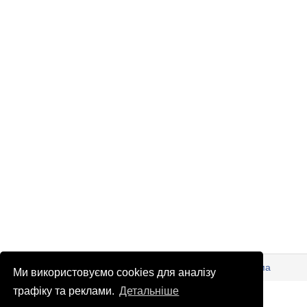
© Патріоти України 2026
Правова інформація
Реклама
Ми використовуємо cookies для аналізу
info
@
patrioty.org.ua
трафіку та реклами.
Детальніше