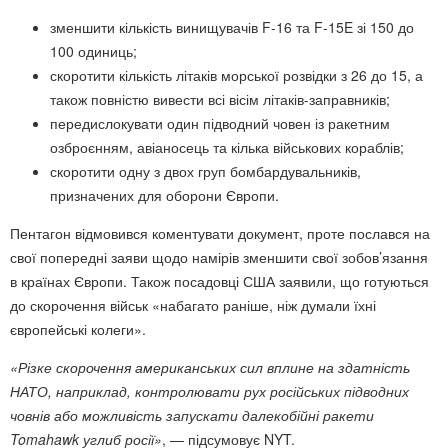
зменшити кількість винищувачів F-16 та F-15E зі 150 до
100 одиниць;
скоротити кількість літаків морської розвідки з 26 до 15, а
також повністю вивести всі вісім літаків-заправників;
передислокувати один підводний човен із ракетним
озброєнням, авіаносець та кілька військових кораблів;
скоротити одну з двох груп бомбардувальників,
призначених для оборони Європи.
Пентагон відмовився коментувати документ, проте послався на
свої попередні заяви щодо намірів зменшити свої зобов’язання
в країнах Європи. Також посадовці США заявили, що готуються
до скорочення військ «набагато раніше, ніж думали їхні
європейські колеги».
«Різке скорочення американських сил вплине на здатність
НАТО, наприклад, контролювати рух російських підводних
човнів або можливість запускати далекобійні ракети
Tomahawk углиб росії»
, — підсумовує NYT.