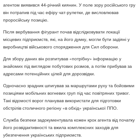
агентом виявився 44-річний киянин. У поле зору російського гру
він потрапив під час ефіру чат-рулетки, де висловлював
проросійську позицію.
Після вербування фігурант почав відслідковувати локації
місцевих підприємств, які, на його думку, могли бути задіяні у
виробництві військового спорядження для Сил оборони.
Для збору даних він розпитував «потрібну» інформацію у
знайомих під виглядом побутових розмов, а потім прибував за
адресами потенційних цілей для дорозвідки.
Одночасно зрадник шпигував за маршрутами руху та бойовими
позиціями мобільних вогневих груп під час повітряних тривог.
Такі відомості ворог планував використати для підготовки
обстрілів столичного регіону «в обхід» української ППО.
Служба безпеки задокументувала кожен крок агента від початку
його розвідактивності та вжила комплексних заходів для
убезпечення українських підприємств.