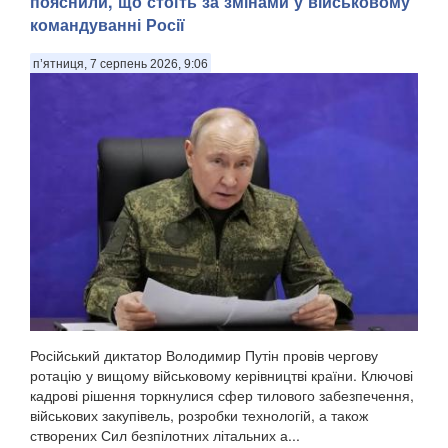
пояснили, що стоїть за змінами у військовому
пише The Wall Street Journal із посиланням на оцінки
командуванні Росії
американської розвідки, передають Патріоти України. За
даними розвідки США, йдеться не лише ...
п’ятниця, 7 серпень 2026, 9:06
Російський диктатор Володимир Путін провів чергову
ротацію у вищому військовому керівництві країни. Ключові
кадрові рішення торкнулися сфер тилового забезпечення,
військових закупівель, розробки технологій, а також
створених Сил безпілотних літальних а...