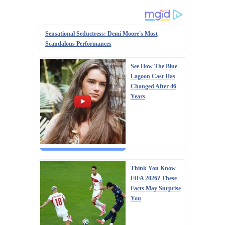
Sensational Seductress: Demi Moore's Most
Scandalous Performances
See How The Blue
Lagoon Cast Has
Changed After 46
Years
Think You Know
FIFA 2026? These
Facts May Surprise
You