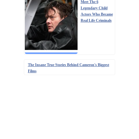
Meet The 6
Legendary Child
Actors Who Became
Real Life Criminals
The Insane True Stories Behind Cameron's Biggest
Films