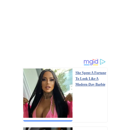
She Spent A Fortune
To Look Like A
Modern-Day Barbie