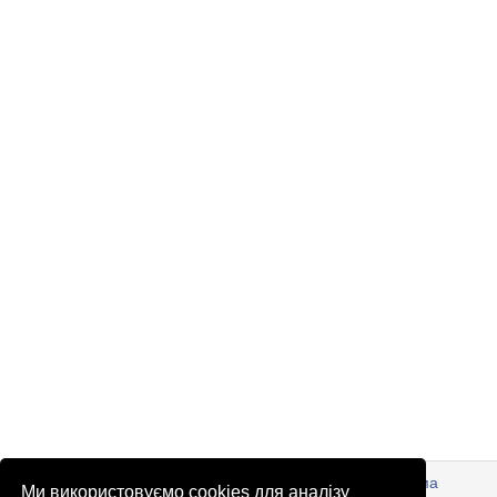
© Патріоти України 2026
Правова інформація
Реклама
Ми використовуємо cookies для аналізу