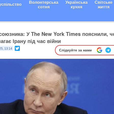
Волонтерська
Українська
Світське
успільство
сотня
кухня
життя
 союзника: У The New York Times пояснили, 
гає Ірану під час війни
Twitter
25, 13:14
Слідкуйте за нами