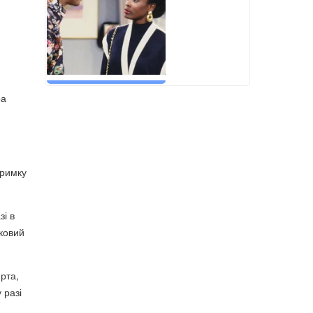
ра
тримку
і в
уковий
рта,
 разі