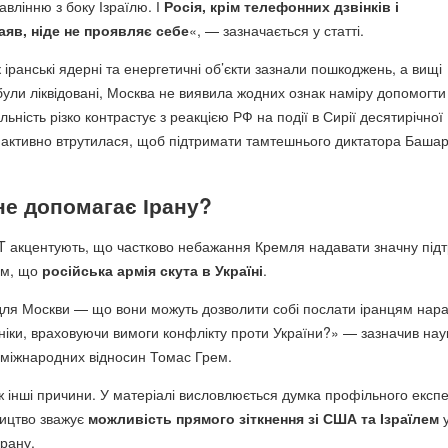
влінню з боку Ізраїлю. І
Росія, крім телефонних дзвінків і
яв, ніде не проявляє себе
«, — зазначається у статті.
як іранські ядерні та енергетичні об’єкти зазнали пошкоджень, а вищі
 були ліквідовані, Москва не виявила жодних ознак наміру допомогти
льність різко контрастує з реакцією РФ на події в Сирії десятирічної
 активно втрутилася, щоб підтримати тамтешнього диктатора Баша
не допомагає Ірану?
 акцентують, що частково небажання Кремля надавати значну під
тим, що
російська армія скута в Україні
.
ля Москви — що вони можуть дозволити собі послати іранцям нараз
ехніки, враховуючи вимоги конфлікту проти України?» — зазначив на
з міжнародних відносин Томас Грем.
ж інші причини. У матеріалі висловлюється думка профільного експе
ництво зважує
можливість прямого зіткнення зі США та Ізраїлем
у
рану.