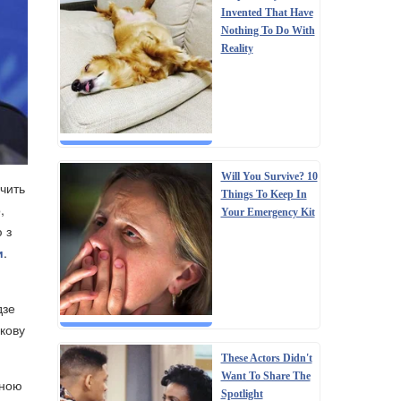
Invented That Have
Nothing To Do With
Reality
Will You Survive? 10
дчить
Things To Keep In
,
Your Emergency Kit
 з
и
.
дзе
ькову
These Actors Didn't
Want To Share The
зною
Spotlight