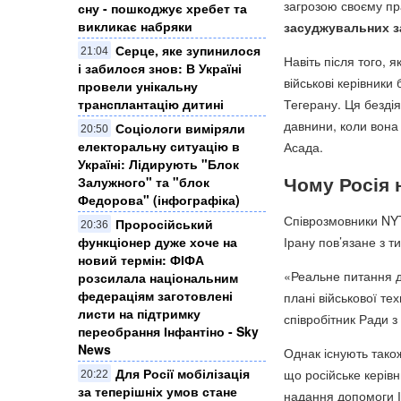
загрозою своєму пра
сну - пошкоджує хребет та
викликає набряки
засуджувальних за
Серце, яке зупинилося
21:04
Навіть після того, 
і забилося знов: В Україні
військові керівники
провели унікальну
Тегерану. Ця бездія
трансплантацію дитині
давнини, коли вона
Соціологи виміряли
20:50
електоральну ситуацію в
Асада.
Україні: ​Лідирують "Блок
Чому Росія 
Залужного" та "блок
Федорова" (інфографіка)
Співрозмовники NYT
Проросійський
20:36
функціонер дуже хоче на
Ірану пов’язане з 
новий термін: ФІФА
«Реальне питання д
розсилала національним
федераціям заготовлені
плані військової т
листи на підтримку
співробітник Ради 
переобрання Інфантіно - Sky
News
Однак існують тако
Для Росії мобілізація
що російське керів
20:22
за теперішніх умов стане
надання допомоги І