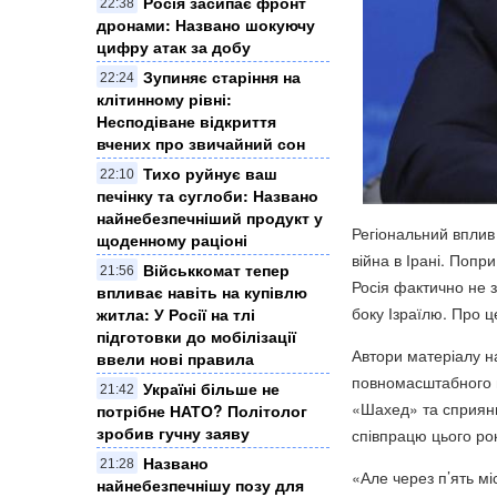
Росія засипає фронт
22:38
дронами: Названо шокуючу
цифру атак за добу
Зупиняє старіння на
22:24
клітинному рівні:
Несподіване відкриття
вчених про звичайний сон
Тихо руйнує ваш
22:10
печінку та суглоби: Названо
найнебезпечніший продукт у
Регіональний вплив
щоденному раціоні
війна в Ірані. Попр
Військкомат тепер
21:56
Росія фактично не з
впливає навіть на купівлю
боку Ізраїлю. Про 
житла: У Росії на тлі
підготовки до мобілізації
Автори матеріалу н
ввели нові правила
повномасштабного в
Україні більше не
21:42
«Шахед» та сприяння
потрібне НАТО? Політолог
зробив гучну заяву
співпрацю цього рок
Названо
21:28
«Але через п’ять мі
найнебезпечнішу позу для