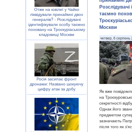
Розслідувачі
Отже на ювілеї у Чайко
таємно похов
ліквідували принаймні двох
генералів? - Розслідувачі
Троєкуріаськ
ідентифікували особу таємно
Москви
поховану на Троєкуріаському
кладовищі Москви
четвер, 6 серпень 
Росія засипає фронт
дронами: Названо шокуючу
цифру атак за добу
Як вже повідомл
на Троєкуровськ
секретності від
Однак його званн
предметом супер
зазначають Патр
після того як з'я