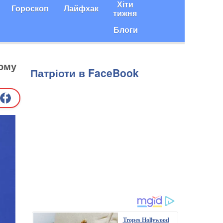
Хіти
Гороскоп
Лайфхак
тижня
Блоги
чому
Патріоти в FaceBook
Tropes Hollywood