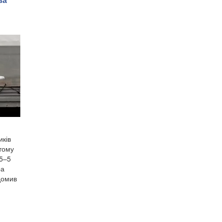
иків
 тому
,5–5
ра
домив