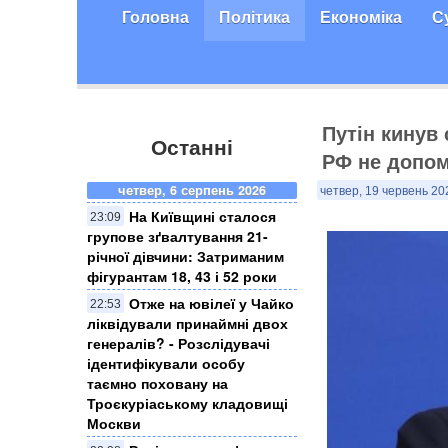
Головна
Політика
Економіка
С
Путін кинув
Останні
РФ не допома
четвер, 6 серпень 2026
четвер, 19 червень 20
На Київщині сталося
23:09
групове зґвалтування 21-
річної дівчини: Затриманим
фігурантам 18, 43 і 52 роки
Отже на ювілеї у Чайко
22:53
ліквідували принаймні двох
генералів? - Розслідувачі
ідентифікували особу
таємно поховану на
Троєкуріаському кладовищі
Москви