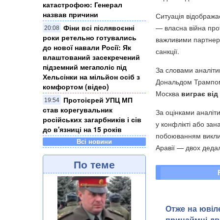
катастрофою: Генерал
назвав причини
Ситуація відобража
Фіни всі післявоєнні
— власна війна прот
20:08
роки ретельно готувались
важливими партнера
до нової навали Росії: Як
санкції.
влаштований засекречений
підземний мегаполіс під
За словами аналіти
Хельсінки на мільйон осіб з
Дональдом Трампом,
комфортом (відео)
Москва
виграє від
Протоієрей УПЦ МП
19:54
став корегувальник
За оцінками аналіти
російських загарбників і сів
у конфлікті або за
до в'язниці на 15 років
побоюванням виклик
Всі новини
Аравії — двох дедал
По теме
Отже на ювіле
принаймні дв