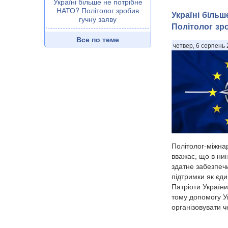
Україні більше не потрібне
НАТО? Політолог зробив
Україні біль
гучну заяву
Політолог зр
Все по теме
четвер, 6 серпень 
Політолог-міжна
вважає, що в ни
здатне забезпечи
підтримки як єди
Патріоти України
тому допомогу У
організовувати че