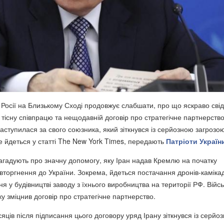
 Росії на Близькому Сході продовжує слабшати, про що яскраво сві
и тісну співпрацю та нещодавній договір про стратегічне партнерство
аступилася за свого союзника, який зіткнувся із серйозною загрозою
це йдеться у статті The New York Times, передають
Патріоти Україн
агадують про значну допомогу, яку Іран надав Кремлю на початку
торгнення до України. Зокрема, йдеться постачання дронів-каміка
 у будівництві заводу з їхнього виробництва на території РФ. Війс
у зміцнив договір про стратегічне партнерство.
сяців після підписання цього договору уряд Ірану зіткнувся із серйо