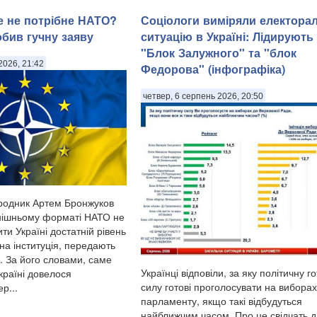
ше не потрібне НАТО?
Соціологи виміряли електора
обив гучну заяву
ситуацію в Україні: ​Лідирують
"Блок Залужного" та "блок
2026, 21:42
Федорова" (інфографіка)
четвер, 6 серпень 2026, 20:50
родник Артем Бронжуков
нішньому форматі НАТО не
ти Україні достатній рівень
на інституція, передають
. За його словами, саме
Українці відповіли, за яку політичну г
країні довелося
силу готові проголосувати на виборах
р...
парламенту, якщо такі відбудуться
найближчим часом. Про це свідчать д