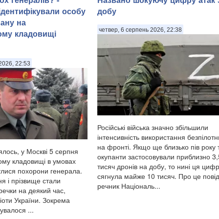
 ідентифікували особу
добу
ану на
четвер, 6 серпень 2026, 22:38
ому кладовищі
2026, 22:53
Російські війська значно збільшили
інтенсивність використання безпілотн
на фронті. Якщо ще близько пів року
ялось, у Москві 5 серпня
окупанти застосовували приблизно 3
ому кладовищі в умовах
тисяч дронів на добу, то нині ця циф
булися похорони генерала.
сягнула майже 10 тисяч. Про це пові
я і прізвище стали
речник Національ...
ечки на деякий час,
іоти України. Зокрема
сувалося ...