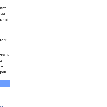
теті
ими
мічні
го ж,
участь
на
ької
еран.
:
за