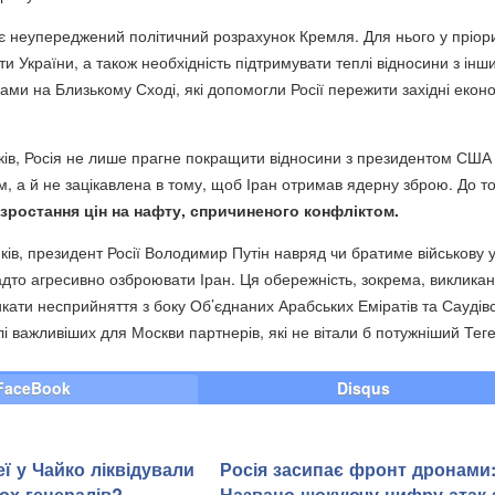
є неупереджений політичний розрахунок Кремля. Для нього у пріори
и України, а також необхідність підтримувати теплі відносини з інш
ми на Близькому Сході, які допомогли Росії пережити західні еконо
ків, Росія не лише прагне покращити відносини з президентом США
 а й не зацікавлена в тому, щоб Іран отримав ядерну зброю. До то
 зростання цін на нафту, спричиненого конфліктом.
ків, президент Росії Володимир Путін навряд чи братиме військову 
надто агресивно озброювати Іран. Ця обережність, зокрема, виклика
ати несприйняття з боку Об’єднаних Арабських Еміратів та Саудівс
і важливіших для Москви партнерів, які не вітали б потужніший Тег
FaceBook
Disqus
ї у Чайко ліквідували
Росія засипає фронт дронами
ох генералів? -
Названо шокуючу цифру атак 