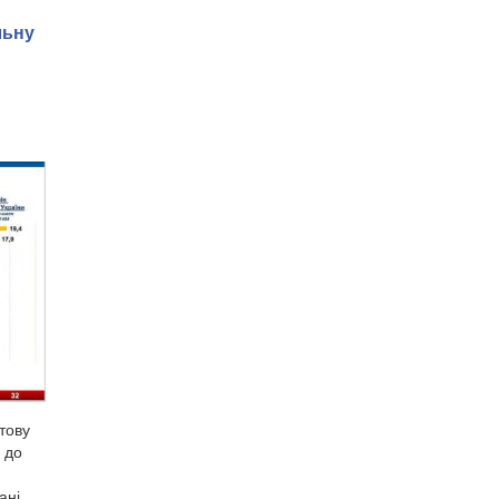
льну
отову
 до
ані