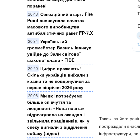
поранені
Сенсаційний старт: Fire
20:48
Point анонсувала початок
масового виробництва
антибалістичних ракет FP-7.X
Український
20:34
гросмейстер Василь Іванчук
увійде до Зали світової
шахової слави - FIDE
Цифри вражають!
20:20
Скільки українців виїхали з
країни та не повернулися за
перше півріччя 2026 року
Ми всі потребуємо
20:06
більше співчуття та
людяності: «Нова пошта»
відреагувала на скандал і
Також, за його ран
звільнила працівників, які у
постраждали внаслі
спеку вигнали з відділення
собаку (відео)
інфраструктури, пи