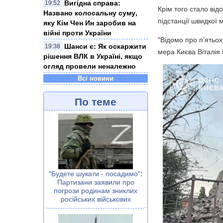
Вигідна справа:
19:52
Крім того стало від
Названо колосальну суму,
підстанції швидкої 
яку Кім Чен Ин заробив на
війні проти України
"Відомо про пʼятьох
Шанси є: Як оскаржити
19:38
мера Києва Віталія 
рішення ВЛК в Україні, якщо
огляд провели неналежно
Всі новини
По теме
"Будете шукати - посадимо":
Партизани заявили про
погрози родинам зниклих
російських військових