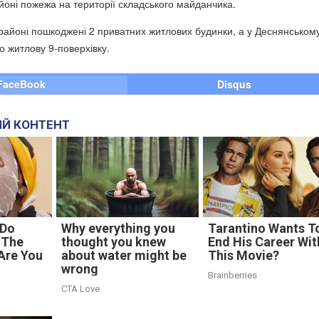
оні пожежа на території складського майданчика.
айоні пошкоджені 2 приватних житлових будинки, а у Деснянськом
о житлову 9-поверхівку.
FaceBook
Disqus
Й КОНТЕНТ
 Do
Why everything you
Tarantino Wants T
 The
thought you knew
End His Career Wit
 Are You
about water might be
This Movie?
wrong
Brainberries
CTA Love