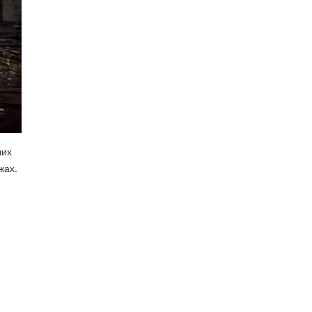
лих
жах.