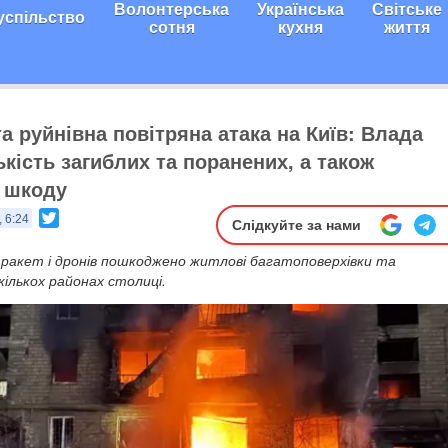
Волонтерська
Українська
Світське
успільство
сотня
кухня
життя
а руйнівна повітряна атака на Київ: Влада
кість загиблих та поранених, а також
 шкоду
Twitter
 6:24
Слідкуйте за нами
ракет і дронів пошкоджено житлові багатоповерхівки та
ількох районах столиці.