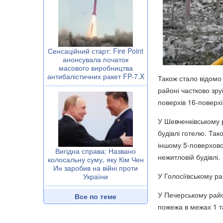
Сенсаційний старт: Fire Point
анонсувала початок
масового виробництва
антибалістичних ракет FP-7.X
Також стало відомо 
районі частково зру
поверхів 16-поверхі
У Шевченківському 
будівлі готелю. Так
іншому 5-поверхово
Вигідна справа: Названо
нежитловій будівлі.
колосальну суму, яку Кім Чен
Ин заробив на війні проти
У Голосіївському ра
України
У Печерському райо
Все по теме
пожежа в межах 1 та