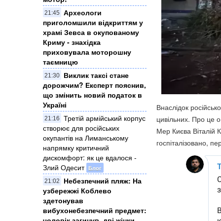
Археологи
21:45
приголомшили відкриттям у
храмі Зевса в окупованому
Криму - знахідка
приховувала моторошну
таємницю
Виклик таксі стане
21:30
дорожчим? Експерт пояснив,
що змінить новий податок в
Україні
Внаслідок російсько
Третій армійський корпус
цивільних. Про це 
21:16
створює для російських
Мер Києва Віталій 
окупантів на Лиманському
госпіталізовано, п
напрямку критичний
дискомфорт: як це вдалося -
Злий Одесит
Блог
Небезпечний пляж: На
21:02
узбережжі Коблево
здетонував
вибухонебезпечний предмет:
чоловік загинув, дві жінки