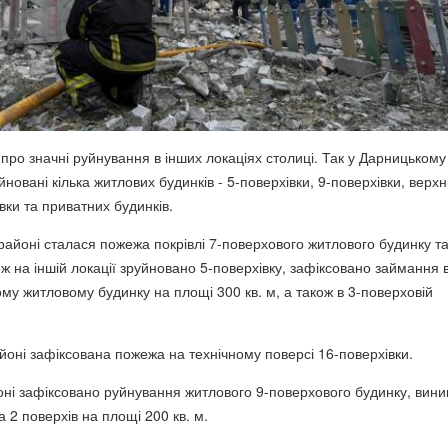
про значні руйнування в інших локаціях столиці. Так у Дарницькому
йновані кілька житлових будинків - 5-поверхівки, 9-поверхівки, верхн
вки та приватних будинків.
районі сталася пожежа покрівлі 7-поверхового житлового будинку т
ож на іншій локації зруйновано 5-поверхівку, зафіксовано займання 
му житловому будинку на площі 300 кв. м, а також в 3-поверховій
йоні зафіксована пожежа на технічному поверсі 16-поверхівки.
ні зафіксовано руйнування житлового 9-поверхового будинку, вини
 2 поверхів на площі 200 кв. м.