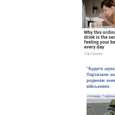
Why this ordin
drink is the se
feeling your b
every day
CTA Favorite
"Будете шука
Партизани за
родинам зник
військових
п’ятниця, 7 серпен