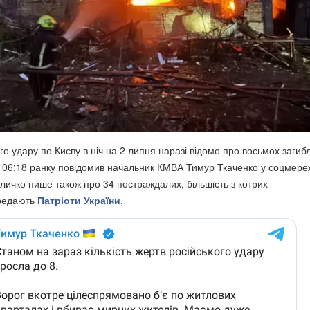
го удару по Києву в ніч на 2 липня наразі відомо про восьмох загиб
о 06:18 ранку повідомив начальник КМВА Тимур Ткаченко у соцмере
Кличко пише також про 34 постраждалих, більшість з котрих
ередають
Патріоти України
.