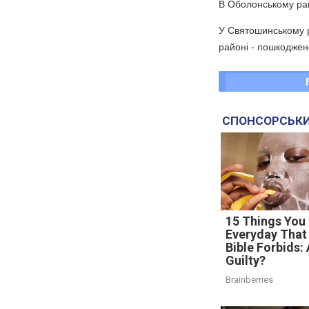
В Оболонському рай
У Святошинському р
районі - пошкоджен
СПОНСОРСЬКИ
15 Things You
Everyday That
Bible Forbids:
Guilty?
Brainberries