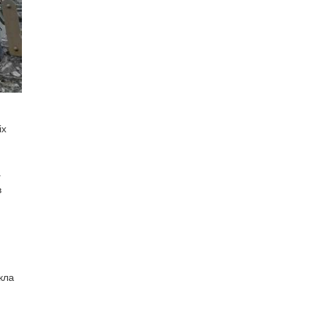
іх
а
в
кла