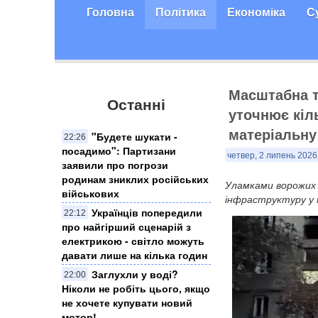
Головна
Політика
Економіка
С
Масштабна т
Останні
уточнює кіль
матеріальну
"Будете шукати -
22:26
посадимо": Партизани
четвер, 2 липень 2026,
заявили про погрози
родинам зниклих російських
Уламками ворожих 
військових
інфраструктуру у к
Українців попередили
22:12
про найгірший сценарій з
електрикою - світло можуть
давати лише на кілька годин
Заглухли у воді?
22:00
Ніколи не робіть цього, якщо
не хочете купувати новий
мотор!