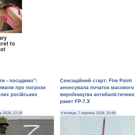
ary
cret to
est
ти - посадимо":
Сенсаційний старт: Fire Point
явили про погрози
анонсувала початок масового
лих російських
виробництва антибалістичних
ракет FP-7.X
ь 2026, 22:26
п’ятниця, 7 серпень 2026, 20:48