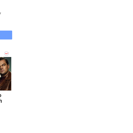
у
o
h