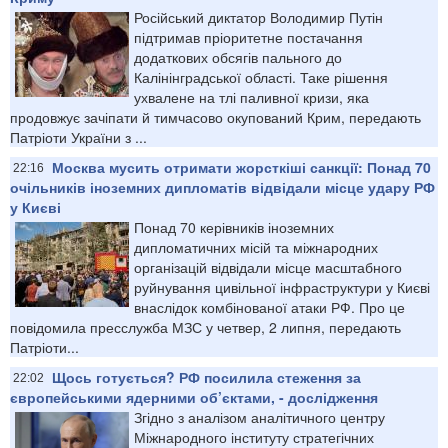
Російський диктатор Володимир Путін
підтримав пріоритетне постачання
додаткових обсягів пального до
Калінінградської області. Таке рішення
ухвалене на тлі паливної кризи, яка
продовжує зачіпати й тимчасово окупований Крим, передають
Патріоти України з ...
Москва мусить отримати жорсткіші санкції: Понад 70
22:16
очільників іноземних дипломатів відвідали місце удару РФ
у Києві
Понад 70 керівників іноземних
дипломатичних місій та міжнародних
організацій відвідали місце масштабного
руйнування цивільної інфраструктури у Києві
внаслідок комбінованої атаки РФ. Про це
повідомила пресслужба МЗС у четвер, 2 липня, передають
Патріоти...
Щось готується? РФ посилила стеження за
22:02
європейськими ядерними об’єктами, - дослідження
Згідно з аналізом аналітичного центру
Міжнародного інституту стратегічних