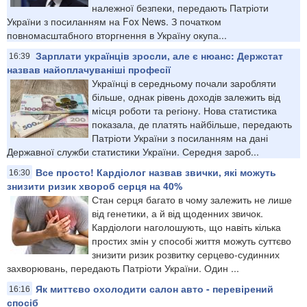
належної безпеки, передають Патріоти
України з посиланням на Fox News. З початком
повномасштабного вторгнення в Україну окупа...
Зарплати українців зросли, але є нюанс: Держстат
16:39
назвав найоплачуваніші професії
Українці в середньому почали заробляти
більше, однак рівень доходів залежить від
місця роботи та регіону. Нова статистика
показала, де платять найбільше, передають
Патріоти України з посиланням на дані
Державної служби статистики України. Середня зароб...
Все просто! Кардіолог назвав звички, які можуть
16:30
знизити ризик хвороб серця на 40%
Стан серця багато в чому залежить не лише
від генетики, а й від щоденних звичок.
Кардіологи наголошують, що навіть кілька
простих змін у способі життя можуть суттєво
знизити ризик розвитку серцево-судинних
захворювань, передають Патріоти України. Один ...
Як миттєво охолодити салон авто - перевірений
16:16
спосіб