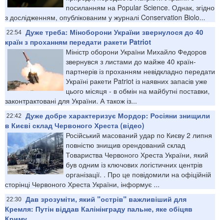
посиланням на Popular Science. Однак, згідно
з дослідженням, опублікованим у журналі Conservation Biolo...
Дуже треба: Міноборони України звернулося до 40
22:54
країн з проханням передати ракети Patriot
Міністр оборони України Михайло Федоров
звернувся з листами до майже 40 країн-
партнерів із проханням невідкладно передати
Україні ракети Patriot із наявних запасів уже
цього місяця - в обмін на майбутні поставки,
законтрактовані для України. А також із...
Дуже добре характеризує Мордор: Росіяни знищили
22:42
в Києві склад Червоного Хреста (відео)
Російський масований удар по Києву 2 липня
повністю знищив орендований склад
Товариства Червоного Хреста України, який
був одним із ключових логістичних центрів
організації. . Про це повідомили на офіційній
сторінці Червоного Хреста України, інформує ...
Дав зрозуміти, який "острів" важливіший для
22:30
Кремля: Путін віддав Калінінграду пальне, яке обіцяв
Криму