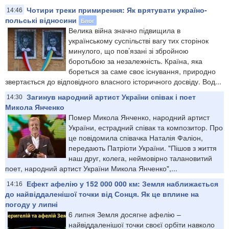
Чотири треки примирення: Як врятувати україно-
14:46
польські відносини
Блог
Велика війна значно підвищила в
українському суспільстві вагу тих сторінок
минулого, що пов’язані зі збройною
боротьбою за незалежність. Країна, яка
бореться за саме своє існування, природно
звертається до відповідного власного історичного досвіду. Вод...
Загинув народний артист України співак і поет
14:30
Микола Янченко
Помер Микола Янченко, народний артист
України, естрадний співак та композитор. Про
це повідомила співачка Наталія Фаліон,
передають Патріоти України. "Пішов з життя
наш друг, колега, неймовірно талановитий
поет, народний артист України Микола Янченко",...
Ефект афелію у 152 000 000 км: Земля наближається
14:16
до найвіддаленішої точки від Сонця. Як це вплине на
погоду у липні
6 липня Земля досягне афелію –
найвіддаленішої точки своєї орбіти навколо