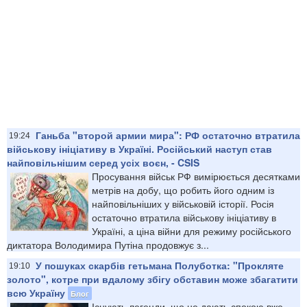
Ганьба "второй армии мира": РФ остаточно втратила
19:24
військову ініціативу в Україні. Російський наступ став
найповільнішим серед усіх воєн, - CSIS
Просування військ РФ вимірюється десятками
метрів на добу, що робить його одним із
найповільніших у військовій історії. Росія
остаточно втратила військову ініціативу в
Україні, а ціна війни для режиму російського
диктатора Володимира Путіна продовжує з...
У пошуках скарбів гетьмана Полуботка: "Прокляте
19:10
золото", котре при вдалому збігу обставин може збагатити
всю Україну
Блог
Існують легенди, що не дають спокою вже