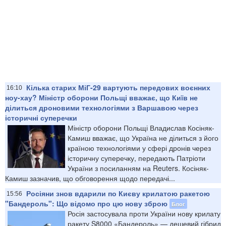
Кілька старих МіГ-29 вартують передових воєнних
16:10
ноу-хау? Міністр оборони Польщі вважає, що Київ не
ділиться дроновими технологіями з Варшавою через
історичні суперечки
Міністр оборони Польщі Владислав Косіняк-
Камиш вважає, що Україна не ділиться з його
країною технологіями у сфері дронів через
історичну суперечку, передають Патріоти
України з посиланням на Reuters. Косіняк-
Камиш зазначив, що обговорення щодо передачі...
Росіяни знов вдарили по Києву крилатою ракетою
15:56
"Бандероль": Що відомо про цю нову зброю
Блог
Росія застосувала проти України нову крилату
ракету S8000 «Бандероль» — дешевий гібрид