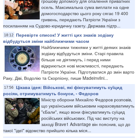
грошову допомогу для опалення приватних
осель. Максимальна сума виплати на одне
домогосподарство цього року сягає 19 400
гривень, передають Патріоти України з
посиланням на Судово-юридичну газету. Держава підтр...
Перевірте список! У житті цих знаків зодіаку
18:12
відбудуться зміни найближчими часом
Найближчими тижнями у житті деяких знаків
зодіаку відбудуться зміни. Старі правила
більше не діятимуть, і перед ними
відкриються нові можливості, передають
Патріоти України. Підготуватися до змін варто
Раку, Діві, Водолію та Скорпіону, пише Madeinvilni...
Цікава ідея: Військові, які фіксуватимуть суїцид
17:56
росіян, отримуватимуть бонуси, - Федоров
Міністр оборони Михайло Федоров розповів,
що українським військовим нараховуватимуть
"єБали", якщо вони фіксуватимуть суїцид
російських військових. Під час виступу на
заході Brave1 Advantage він пояснив, що до
такої "ідеї" відомство прийшло кілька міся...