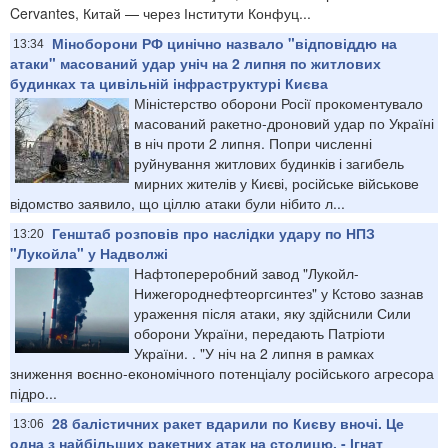
Cervantes, Китай — через Інститути Конфуц...
Міноборони РФ цинічно назвало "відповіддю на
13:34
атаки" масований удар уніч на 2 липня по житлових
будинках та цивільній інфраструктурі Києва
Міністерство оборони Росії прокоментувало
масований ракетно-дроновий удар по Україні
в ніч проти 2 липня. Попри численні
руйнування житлових будинків і загибель
мирних жителів у Києві, російське військове
відомство заявило, що ціллю атаки були нібито л...
Генштаб розповів про наслідки удару по НПЗ
13:20
"Лукойла" у Надволжі
Нафтопереробний завод "Лукойл-
Нижегороднефтеоргсинтез" у Кстово зазнав
ураження після атаки, яку здійснили Сили
оборони України, передають Патріоти
України. . "У ніч на 2 липня в рамках
зниження воєнно-економічного потенціалу російського агресора
підро...
28 балістичних ракет вдарили по Києву вночі. Це
13:06
одна з найбільших ракетних атак на столицю, - Ігнат