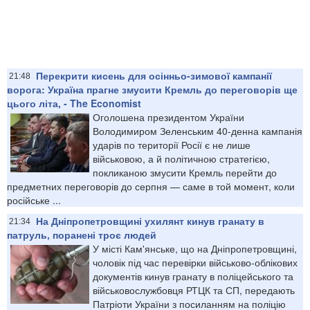
Перекрити кисень для осінньо-зимової кампанії
21:48
ворога: Україна прагне змусити Кремль до переговорів ще
цього літа, - The Economist
Оголошена президентом України
Володимиром Зеленським 40-денна кампанія
ударів по території Росії є не лише
військовою, а й політичною стратегією,
покликаною змусити Кремль перейти до
предметних переговорів до серпня — саме в той момент, коли
російське ...
На Дніпропетровщині ухилянт кинув гранату в
21:34
патруль, поранені троє людей
У місті Кам'янське, що на Дніпропетровщині,
чоловік під час перевірки військово-облікових
документів кинув гранату в поліцейського та
військовослужбовця РТЦК та СП, передають
Патріоти України з посиланням на поліцію