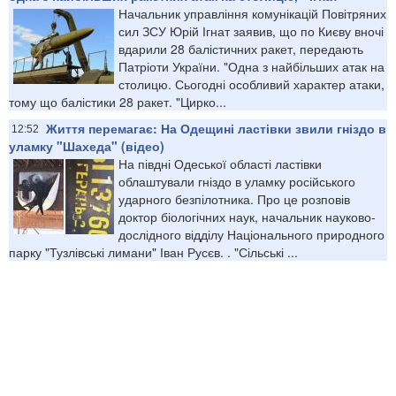
Начальник управління комунікацій Повітряних
сил ЗСУ Юрій Ігнат заявив, що по Києву вночі
вдарили 28 балістичних ракет, передають
Патріоти України. "Одна з найбільших атак на
столицю. Сьогодні особливий характер атаки,
тому що балістики 28 ракет. "Цирко...
Життя перемагає: На Одещині ластівки звили гніздо в
12:52
уламку "Шахеда" (відео)
На півдні Одеської області ластівки
облаштували гніздо в уламку російського
ударного безпілотника. Про це розповів
доктор біологічних наук, начальник науково-
дослідного відділу Національного природного
парку "Тузлівські лимани" Іван Русєв. . "Сільські ...