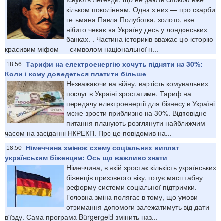
кільком поколінням. Одна з них — про скарби
гетьмана Павла Полуботка, золото, яке
нібито чекає на Україну десь у лондонських
банках. . Частина істориків вважає цю історію
красивим міфом — символом національної н...
Тарифи на електроенергію хочуть підняти на 30%:
18:56
Коли і кому доведеться платити більше
Незважаючи на війну, вартість комунальних
послуг в Україні зростатиме. Тариф на
передачу електроенергії для бізнесу в Україні
може зрости приблизно на 30%. Відповідне
питання планують розглянути найближчим
часом на засіданні НКРЕКП. Про це повідомив на...
Німеччина змінює схему соціальних виплат
18:50
українським біженцям: Ось що важливо знати
Німеччина, в якій зростає кількість українських
біженців призовного віку, готує масштабну
реформу системи соціальної підтримки.
Головна зміна полягає в тому, що умови
отримання допомоги залежатимуть від дати
в'їзду. Сама програма Bürgergeld змінить наз...