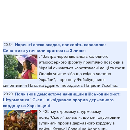
Нарешті спека спадає, прихопіть парасолю:
20:34
Синоптики уточнили прогноз на 3 липня
​. "Завтра через діяльність холодного
атмосферного фронту практично повсюди в
Україні очікуються короткочасні дощі та грози.
Опадів уникне хіба що східна частина
України", - про це у Фейсбуці пише
синоптикиня Наталка Діденко, передають Патріоти України...
Полк знов демонструє найвищий військовий хист:
20:20
Штурмовики "Скелі" ліквідували прорив державного
кордону на Харківщині
У 425-му окремому штурмовому
полку"Скеля" заявили, що їхні штурмовики
зупинили прорив державного кордону в
районі Козачої Лопані на Харківщин,