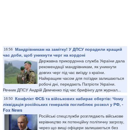
Мандрівникам на замітку! У ДПСУ порадили кращий
16:56
час доби, щоб уникнути черг на кордоні
Державна прикордонна служба України дала
рекомендації мандрівникам, як уникнути
довгих черг під час виїзду з країни.
Найкращим часом для поїздки залишаються
робочі дні, передають Патріоти України.
Речник ДПСУ Андрій Демченко під час брифінгу для журнал...
Конфлікт ФСБ та військових набирає обертів: Чому
16:50
ліквідація російських генералів поглиблює розкол у РФ, -
Fox News
Російські спецслужби розглядають військове
керівництво як потенційну політичну загрозу,
через що вищі офіцери залишаються без