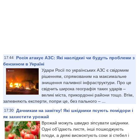
Росія атакує АЗС: Які наслідкиі чи будуть проблеми з
17:44
бензином в Україні
Удари Росії по українських АЗС є свідомим
рішенням, спрямованим на максимальне
знищення паливної інфраструктури. Про це
свідчить широка географія таких ударів –
великі міста, прикордонні райони тощо. Втім,
запевняють експерти, попри це, без пального – ...
Дачникам на замітку! Які шкідники псують помідори і
17:30
як захистити урожай
Врожай можуть швидко зіпсувати шкідники.
Одні об’їдають листя, інші пошкоджують
плоди, а деякі висмоктують соки зі стебел і