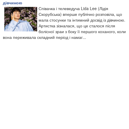
дівчиною
Співачка і телеведуча Lida Lee (Лідія
Скорубська) вперше публічно розповіла, що
мала стосунки та інтимний досвід із дівчиною.
Артистка зізналася, що це сталося після
болісної зраи з боку її першого коханого, коли
вона переживала складний період і намаг...