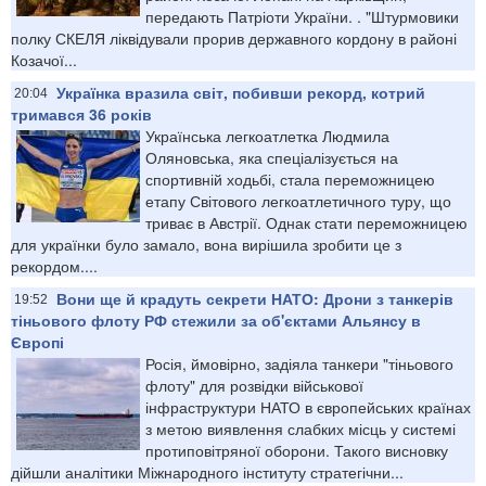
передають Патріоти України. . "Штурмовики
полку СКЕЛЯ ліквідували прорив державного кордону в районі
Козачої...
Українка вразила світ, побивши рекорд, котрий
20:04
тримався 36 років
Українська легкоатлетка Людмила
Оляновська, яка спеціалізується на
спортивній ходьбі, стала переможницею
етапу Світового легкоатлетичного туру, що
триває в Австрії. Однак стати переможницею
для українки було замало, вона вирішила зробити це з
рекордом....
Вони ще й крадуть секрети НАТО: Дрони з танкерів
19:52
тіньового флоту РФ стежили за об'єктами Альянсу в
Європі
Росія, ймовірно, задіяла танкери "тіньового
флоту" для розвідки військової
інфраструктури НАТО в європейських країнах
з метою виявлення слабких місць у системі
протиповітряної оборони. Такого висновку
дійшли аналітики Міжнародного інституту стратегічни...