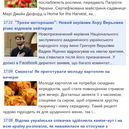
послаблюють рослини, передають Патріоти
України. Сертифікована майстриня-садівниця
Мері Джейн Дюфорд із Home for the Harvest, як...
"Трохи моторошно": Новий керівник Хору Верьовки
17:22
різко відповів хейтерам
Новопризначений керівник Національного
заслуженого академічного українського
народного хору імені Григорія Верьовки
Вадим Яценко відреагував на хвилю критики,
яка з'явилася після його призначення. У
дописі в Facebook диригент заявив, що багато коментат...
Смакота! Як приготувати молоду картоплю на
17:09
вечерю
Молода картопля не потребує складних
інгредієнтів, щоб стати повноцінною стравою
для вечері. Достатньо запекти її з часником,
спеціями та сиром, щоб отримати хрустку
скоринку і ніжну серединку. Такий рецепт
чудово підходить як для щоденного меню, так і...
Відома українська співачка здійснила камінг-аут і на
17:09
всю країну розповіла, як наважилася на стосунки з