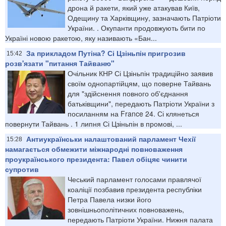
дрона й ракети, який уже атакував Київ,
Одещину та Харківщину, зазначають Патріоти
України. . Окупанти продовжують бити по
Україні новою ракетою, яку називають «Бан...
За прикладом Путіна? Сі Цзіньпін пригрозив
15:42
розв'язати "питання Тайваню"
Очільник КНР Сі Цзіньпін традиційно заявив
своїм однопартійцям, що поверне Тайвань
для "здійснення повного об'єднання
батьківщини", передають Патріоти України з
посиланням на France 24. Сі клянеться
повернути Тайвань . 1 липня Сі Цзіньпін в промові, ...
Антиукраїнськи налаштований парламент Чехії
15:28
намагається обмежити міжнародні повноваження
проукраїнського президента: Павел обіцяє чинити
супротив
Чеський парламент голосами правлячої
коаліції позбавив президента республіки
Петра Павела низки його
зовнішньополітичних повноважень,
передають Патріоти України. Нижня палата