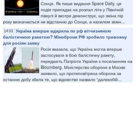
Сонця. Як пише видання Space Daily, ця
подія припадає на розпал літа у Північній
півкулі й вкотре демонструє, що зміна пір
року визначається не відстанню до Сонця, а нахилом земн...
Україна вперше вдарила по рф вітчизняною
14:02
балістичною ракетою? Міноброни РФ зробило тривожну
для росіян заяву
Росія вказала, що Україна могла вперше
застосувати в бою балістичну ракету,
передають Патріоти України з посиланням на
Bloomberg. Міністерство оборони в Москві
заявило, що протиповітряна оборона за
останню добу збила те, що відомство назвало “далекобій...