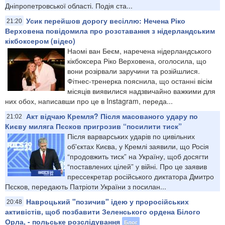
Дніпропетровської області. Подія ста...
Усик перейшов дорогу весіллю: Нечена Ріко
21:20
Верховена повідомила про розставання з нідерландським
кікбоксером (відео)
Наомі ван Беєм, наречена нідерландського
кікбоксера Ріко Верховена, оголосила, що
вони розірвали заручини та розійшлися.
Фітнес-тренерка пояснила, що останні вісім
місяців виявилися надзвичайно важкими для
них обох, написавши про це в Instagram, переда...
Акт відчаю Кремля? Після масованого удару по
21:02
Києву миляга Пєсков пригрозив “посилити тиск”
Після варварських ударів по цивільних
об'єктах Києва, у Кремлі заявили, що Росія
“продовжить тиск” на Україну, щоб досягти
“поставлених цілей” у війні. Про це заявив
прессекретар російського диктатора Дмитро
Пєсков, передають Патріоти України з посилан...
Навроцький "позичив" ідею у проросійських
20:48
активістів, щоб позбавити Зеленського ордена Білого
Орла, - польське розслідування
Блог