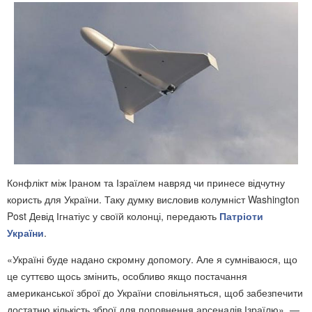
Конфлікт між Іраном та Ізраїлем навряд чи принесе відчутну
користь для України. Таку думку висловив колумніст Washington
Post Девід Ігнатіус у своїй колонці, передають
Патріоти
України
.
«Україні буде надано скромну допомогу. Але я сумніваюся, що
це суттєво щось змінить, особливо якщо постачання
американської зброї до України сповільняться, щоб забезпечити
достатню кількість зброї для поповнення арсеналів Ізраїлю», —