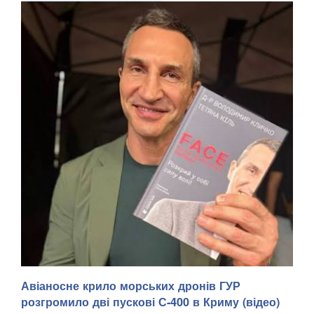
Авіаносне крило морських дронів ГУР
розгромило дві пускові С-400 в Криму (відео)