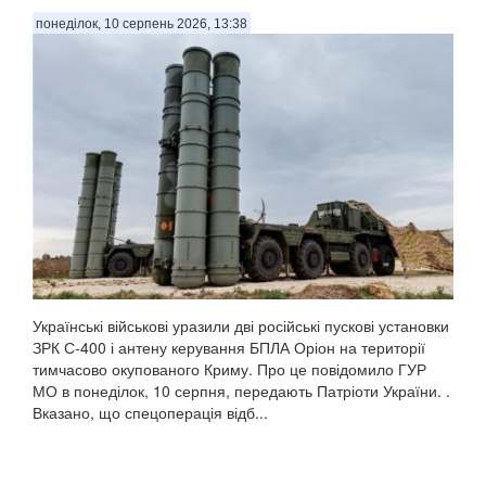
понеділок, 10 серпень 2026, 13:38
Колишній чемпіон світу у надважкій вазі Володимир Кличко
представив у Львові перші примірники україномовного
видання книги «FACE the Challenge», яку він створив у
співавторстві з Тетяною Кіль, зазначають Патріоти України.
. «Я дуже радий, що «FACE the...
Українські військові уразили дві російські пускові установки
ЗРК С-400 і антену керування БПЛА Оріон на території
тимчасово окупованого Криму. Про це повідомило ГУР
МО в понеділок, 10 серпня, передають Патріоти України. .
Вказано, що спецоперація відб...