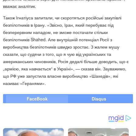
вважає аналітик.
Також Ігнатіуса запитали, чи скоротяться російські закупівлі
безпілотників в Ірану. «Звісно, Іран, який перебуває під
безперервним нападом, не зможе постачати стільки
безпілотників Shahed. Але внутрішній потенціал Росії з
виробництва безпілотників швидко зростає. З жалем мушу
сказати, що судячи з того, що я чую від українських та
американських чиновників, Росія дедалі більше доводить, що є
„армією, яка навчається“ в Україні», — сказав він. Зауважимо,
що РФ уже запустила власне виробництво «Шахедів», які
називає «Геранями».
FaceBook
Disqus