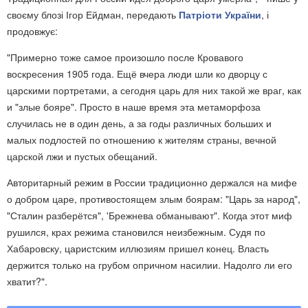
своєму блозі Ігор Ейдман, передають
Патріоти України
, і
продовжує:
"Примерно тоже самое произошло после Кровавого
воскресения 1905 года. Ещё вчера люди шли ко дворцу с
царскими портретами, а сегодня царь для них такой же враг, как
и "злые бояре". Просто в наше время эта метаморфоза
случилась не в один день, а за годы различных больших и
малых подлостей по отношению к жителям страны, вечной
царской лжи и пустых обещаний.
Авторитарный режим в России традиционно держался на мифе
о добром царе, противостоящем злым боярам: "Царь за народ",
"Сталин разберётся", 'Брежнева обманывают". Когда этот миф
рушился, крах режима становился неизбежным. Судя по
Хабаровску, царистским иллюзиям пришел конец. Власть
держится только на грубом опричном насилии. Надолго ли его
хватит?".