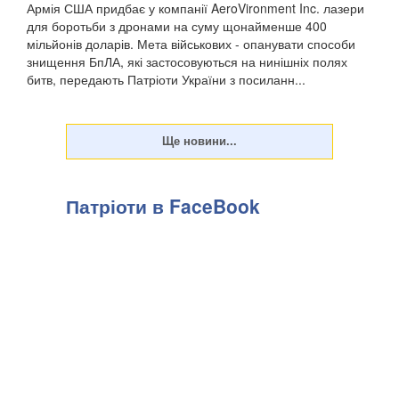
Армія США придбає у компанії AeroVironment Inc. лазери
для боротьби з дронами на суму щонайменше 400
мільйонів доларів. Мета військових - опанувати способи
знищення БпЛА, які застосовуються на нинішніх полях
битв, передають Патріоти України з посиланн...
Патріоти в FaceBook