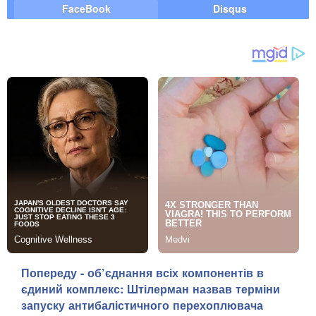
FaceBook
Disqus
Попереду - об’єднання всіх компонентів в
єдиний комплекс: Штілерман назвав терміни
запуску антибалістичного перехоплювача