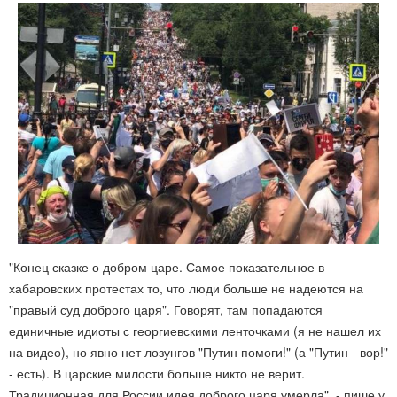
"Конец сказке о добром царе. Самое показательное в
хабаровских протестах то, что люди больше не надеются на
"правый суд доброго царя". Говорят, там попадаются
единичные идиоты с георгиевскими ленточками (я не нашел их
на видео), но явно нет лозунгов "Путин помоги!" (а "Путин - вор!"
- есть). В царские милости больше никто не верит.
Традиционная для России идея доброго царя умерла", - пише у