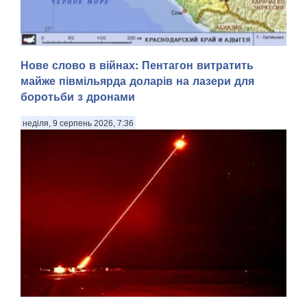
Уражена станція глушила супутниковий зв'язок Starlink .
Нове слово в війнах: Пентагон витратить
Сили оборони України знищили чергову російську систему
майже півмільярда доларів на лазери для
радіоелектронної боротьби «Волна Купол Гарант», яка
боротьби з дронами
глушила супутниковий зв'язок Starlink, – цього разу в
Геленджику Краснодарського краю. П...
неділя, 9 серпень 2026, 7:36