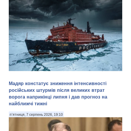
Арктика — перспективний регіон для морської навігації та
Мадяр констатує зниження інтенсивності
видобутку природних ресурсів. Територія Північного
російських штурмів після великих втрат
Льодовитого океану, яка донедавна була вкрита товстими
шарами криги й залишалася важкодоступною для
ворога наприкінці липня і дав прогноз на
судноплавства, за прогнозами кліматичних мод...
найближчі тижні
п’ятниця, 7 серпень 2026, 19:10