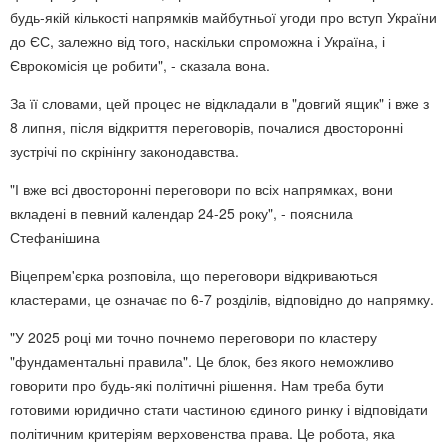
будь-якій кількості напрямків майбутньої угоди про вступ України
до ЄС, залежно від того, наскільки спроможна і Україна, і
Єврокомісія це робити", - сказала вона.
За її словами, цей процес не відкладали в "довгий ящик" і вже з
8 липня, після відкриття переговорів, почалися двосторонні
зустрічі по скрінінгу законодавства.
"І вже всі двосторонні переговори по всіх напрямках, вони
вкладені в певний календар 24-25 року", - пояснила
Стефанішина
Віцепрем'єрка розповіла, що переговори відкриваються
кластерами, це означає по 6-7 розділів, відповідно до напрямку.
"У 2025 році ми точно почнемо переговори по кластеру
"фундаментальні правила". Це блок, без якого неможливо
говорити про будь-які політичні рішення. Нам треба бути
готовими юридично стати частиною єдиного ринку і відповідати
політичним критеріям верховенства права. Це робота, яка