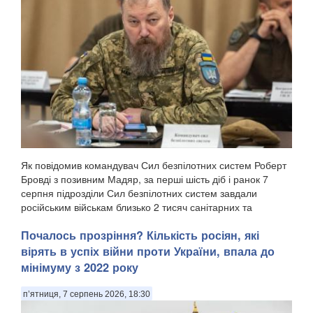
Як повідомив командувач Сил безпілотних систем Роберт
Бровді з позивним Мадяр, за перші шість діб і ранок 7
серпня підрозділи Сил безпілотних систем завдали
російським військам близько 2 тисяч санітарних та
безповоротних втрат, а також уразили понад 11...
Почалось прозріння? Кількість росіян, які
вірять в успіх війни проти України, впала до
мінімуму з 2022 року
п’ятниця, 7 серпень 2026, 18:30