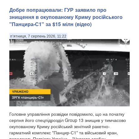
Добре попрацювали: ГУР заявило про
знищення в окупованому Криму російського
"Панцира-С1" за $15 мілн (відео)
п’ятниця, 7 серпень 2026, 11:22
Головне управління розвідки повідомило, що на початку
серпня його спецпідрозділ Group 13 знищив у тимчасово
окупованому Криму російський зенітний ракетно-
гарматний комплекс "Панцир-С1" та військовий кран,
передають Патріоти України. . "Чергова здобич ...