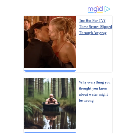
Too Hot For TV?
These Scenes Slipped
Through Anyway
Why everything you
thought you knew
about water might
be wrong