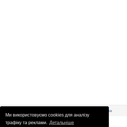
© Патріоти України 2026
Правова інформація
Реклама
Ми використовуємо cookies для аналізу
info
@
patrioty.org.ua
трафіку та реклами.
Детальніше