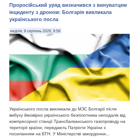
Проросійський уряд визначився з винуватцем
інциденту з дроном: Болгарія викликала
українського посла
неділя, 9 серпень 2026, 9:58
Українського посла викликали до МЗС Болгарії після
вибуху ймовірно українського безпілотника неподалік від
компресорної станції Трансбалканського газопроводу на
території країни, передають Патріоти України з
посиланням на БТН. У Міністерстві закордонни...