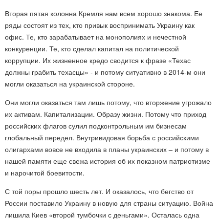
Вторая пятая колонна Кремля нам всем хорошо знакома. Ее
ряды состоят из тех, кто привык воспринимать Украину как
офис. Те, кто зарабатывает на монополиях и нечестной
конкуренции. Те, кто сделал капитал на политической
коррупции. Их жизненное кредо сводится к фразе «Техас
должны грабить техасцы» - и потому ситуативно в 2014-м они
могли оказаться на украинской стороне.
Они могли оказаться там лишь потому, что вторжение угрожало
их активам. Капитализации. Образу жизни. Потому что приход
российских флагов сулил подконтрольным им бизнесам
глобальный передел. Внутривидовая борьба с российскими
олигархами вовсе не входила в планы украинских – и потому в
нашей памяти еще свежа история об их показном патриотизме
и нарочитой боевитости.
С той поры прошло шесть лет. И оказалось, что бегство от
России поставило Украину в новую для страны ситуацию. Война
лишила Киев «второй тумбочки с деньгами». Осталась одна