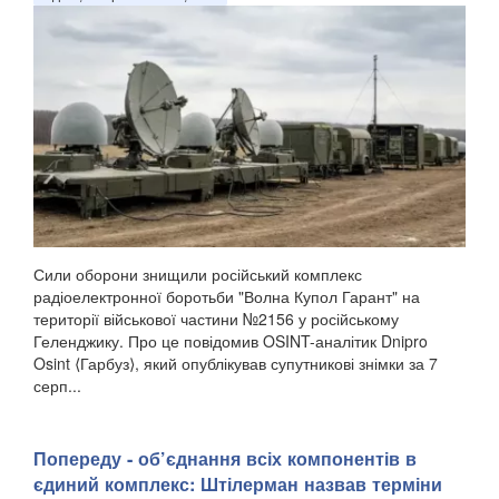
Сили оборони знищили російський комплекс
радіоелектронної боротьби "Волна Купол Гарант" на
території військової частини №2156 у російському
Геленджику. Про це повідомив OSINT-аналітик Dnipro
Osint ⟨Гарбуз⟩, який опублікував супутникові знімки за 7
серп...
Попереду - об’єднання всіх компонентів в
єдиний комплекс: Штілерман назвав терміни