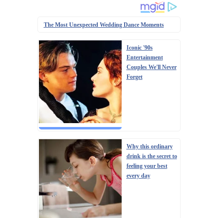
The Most Unexpected Wedding Dance Moments
Iconic '90s
Entertainment
Couples We'll Never
Forget
Why this ordinary
drink is the secret to
feeling your best
every day