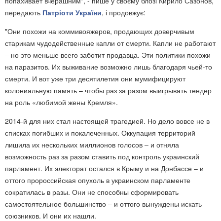
попахивает вчерашним", - пише у своєму блозі Кирило Сазонов,
передають
Патріоти України
, і продовжує:
"Они похожи на коммивояжеров, продающих доверчивым
старикам чудодейственные капли от смерти. Капли не работают
– но это меньше всего заботит продавца. Эти политики похожи
на паразитов. Их выживание возможно лишь благодаря чьей-то
смерти. И вот уже три десятилетия они мумифицируют
колониальную память – чтобы раз за разом выигрывать тендер
на роль «любимой жены Кремля».
2014-й для них стал настоящей трагедией. Но дело вовсе не в
списках погибших и покалеченных. Оккупация территорий
лишила их нескольких миллионов голосов – и отняла
возможность раз за разом ставить под контроль украинский
парламент. Их электорат остался в Крыму и на Донбассе – и
оттого пророссийская опухоль в украинском парламенте
сократилась в разы. Они не способны сформировать
самостоятельное большинство – и оттого вынуждены искать
союзников. И они их нашли.