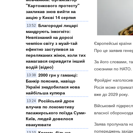
"Картонкового протесту"
закликав знов вийти на
акцію у Києві 14 серпня
Благородні лицарі
13:52
мандрують інкогніто:
Невпізнаний на дорозі
Європейські країни 
чемпіон світу з муай-тай
ефектно заступився за
Про це заявив ген
переляканих жінок, коли тих
намагався скривдити інший
За його словами, та
водій (відео)
союзники по
НАТО
.
2000 грн у гаманці:
13:38
Фройдінг наголосив
Банкір пояснив, навіщо
Україні знадобилася нова
Росія може отримат
найбільша купюра
вже до 2029 року.
Російський дрон
13:24
Військовий підкрес
влучив по локомотиву
власної оборонозда
пасажирського поїзда Суми-
Київ, людей довелося
Заява пролунала на 
евакуювати
попереджень західн
Кремль більше
13:10