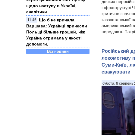
деяких неросійс
щодо наступу в Україні,–
інфраструктурі 
аналітики
критичне значен
казахстанської 
Що б не кричала
11:45
американський ч
Варшава: Українці принесли
передають Патріо
Польщі більше грошей, ніж
Україна отримала у якості
допомоги,
Російський д
Всі новини
локомотиву п
Суми-Київ, л
евакуювати
субота, 8 серпень 