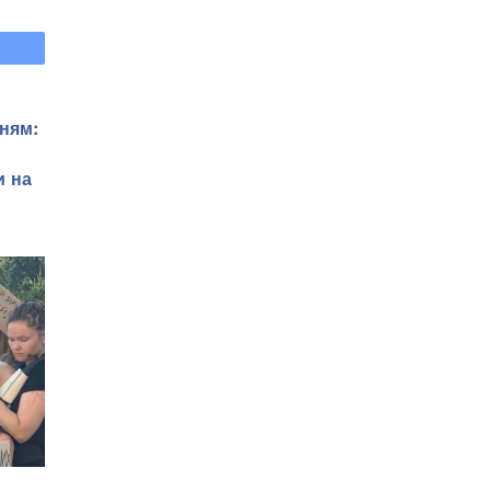
ням:
и на