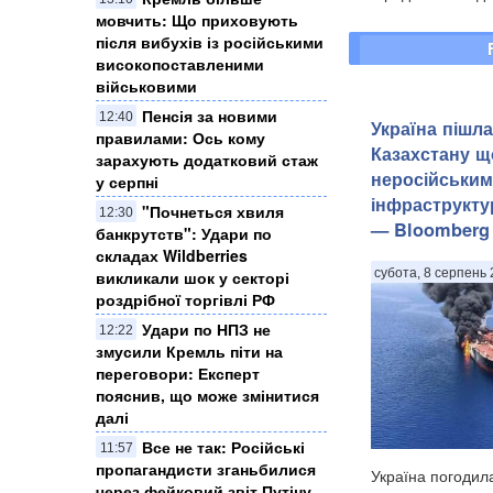
мовчить: Що приховують
після вибухів із російськими
високопоставленими
військовими
Пенсія за новими
12:40
Україна пішла
правилами: Ось кому
Казахстану щ
зарахують додатковий стаж
неросійським
у серпні
інфраструкту
"Почнеться хвиля
12:30
— Bloomberg
банкрутств": Удари по
складах Wildberries
субота, 8 серпень 
викликали шок у секторі
роздрібної торгівлі РФ
Удари по НПЗ не
12:22
змусили Кремль піти на
переговори: Експерт
пояснив, що може змінитися
далі
Все не так: Російські
11:57
пропагандисти зганьбилися
Україна погодил
через фейковий звіт Путіну