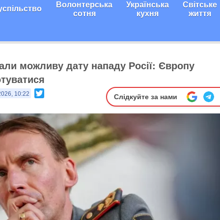
Волонтерська
Українська
Світське
успільство
сотня
кухня
життя
али можливу дату нападу Росії: Європу
отуватися
Twitter
2026, 10:22
Слідкуйте за нами