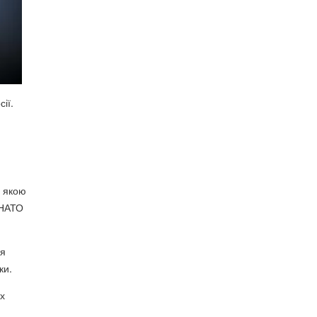
ії.
з якою
 НАТО
ня
ки.
их