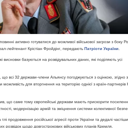
повинні активно готуватися до можливої військової загрози з боку Рос
ерал-лейтенант
Крістіан Фройдінг,
передають
Патріоти України
.
кі висновки базуються на розвідувальних даних, які поділяють усі
, що всі 32 держави-члени Альянсу погоджуються з оцінкою, згідно 
и можливість для вторгнення на територію однієї з країн-партнерів
лив, що саме тому європейські держави мають прискорити посилен
тності, модернізацію армій та зміцнення системи колективної безпе
тлі продовження російської агресії проти України та дедалі частіш
их розвідок щодо довгострокових військових планів Кремля.