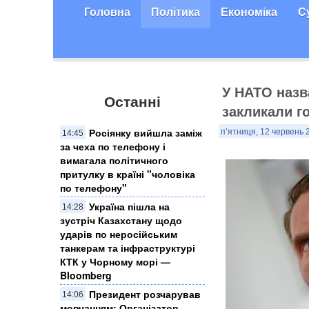
Головна
Політика
Економіка
С
У НАТО назв
Останні
закликали г
Росіянку вийшла заміж
п’ятниця, 12 червень 
14:45
за чеха по телефону і
вимагала політичного
притулку в країні "чоловіка
по телефону"
Україна пішла на
14:28
зустріч Казахстану щодо
ударів по неросійським
танкерам та інфраструктурі
КТК у Чорному морі —
Bloomberg
Президент розчарував
14:06
мовчанням: Організатор