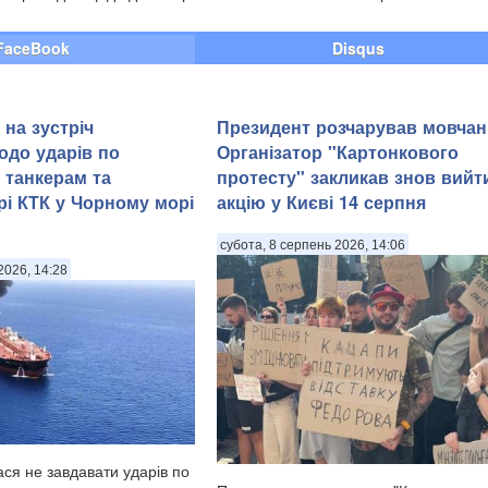
FaceBook
Disqus
 на зустріч
Президент розчарував мовчан
одо ударів по
Організатор "Картонкового
 танкерам та
протесту" закликав знов вийт
рі КТК у Чорному морі
акцію у Києві 14 серпня
субота, 8 серпень 2026, 14:06
2026, 14:28
ася не завдавати ударів по