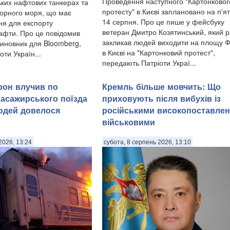
Проведення наступного "Картонковог
ьких нафтових танкерах та
протесту" в Києві заплановано на п'я
Чорного моря, що має
14 серпня. Про це пише у фейсбуку
ня для експорту
ветеран Дмитро Козятинський, який 
нафти. Про це повідомив
закликав людей виходити на площу 
иновник для Bloomberg,
в Києві на "Картонковий протест",
ти Україн...
передають Патріоти Украї...
рон влучив по
Кремль більше мовчить: Що
асажирського поїзда
приховують після вибухів із
юдей довелося
російськими високопоставле
військовими
2026, 13:24
субота, 8 серпень 2026, 13:10