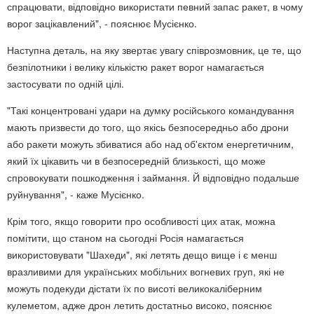
спрацювати, відповідно використати певний запас ракет, в чому
ворог зацікавлений", - пояснює Мусієнко.
Наступна деталь, на яку звертає увагу співрозмовник, це те, що
безпілотники і велику кількістю ракет ворог намагається
застосувати по одній цілі.
"Такі концентровані удари на думку російського командування
мають призвести до того, що якісь безпосередньо або дрони
або ракети можуть збиватися або над об'єктом енергетичним,
який їх цікавить чи в безпосередній близькості, що може
спровокувати пошкодження і займання. Й відповідно подальше
руйнування", - каже Мусієнко.
Крім того, якщо говорити про особливості цих атак, можна
помітити, що станом на сьогодні Росія намагається
використовувати "Шахеди", які летять дещо вище і є менш
вразливими для українських мобільних вогневих груп, які не
можуть подекуди дістати їх по висоті великокаліберним
кулеметом, адже дрон летить достатньо високо, пояснює