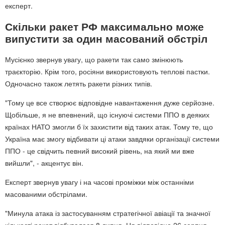
експерт.
Скільки ракет РФ максимально може
випустити за один масований обстріл
Мусієнко звернув увагу, що ракети так само змінюють
траєкторію. Крім того, росіяни використовують теплові пастки.
Одночасно також летять ракети різних типів.
"Тому це все створює відповідне навантаження дуже серйозне.
Щобільше, я не впевнений, що існуючі системи ППО в деяких
країнах НАТО змогли б їх захистити від таких атак. Тому те, що
Україна має змогу відбивати ці атаки завдяки організації системи
ППО - це свідчить певний високий рівень, на який ми вже
вийшли", - акцентує він.
Експерт звернув увагу і на часові проміжки між останніми
масованими обстрілами.
"Минула атака із застосуванням стратегічної авіації та значної
кількості ракет відбувалася 8 липня. Ця відповідно 26 серпня.