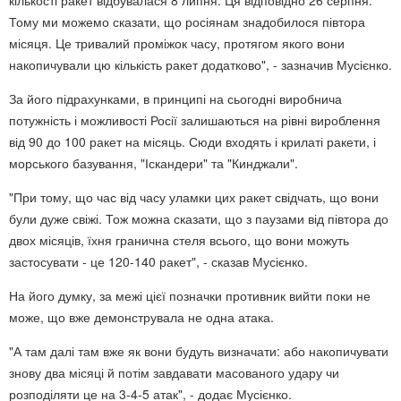
Тому ми можемо сказати, що росіянам знадобилося півтора
місяця. Це тривалий проміжок часу, протягом якого вони
накопичували цю кількість ракет додатково", - зазначив Мусієнко.
За його підрахунками, в принципі на сьогодні виробнича
потужність і можливості Росії залишаються на рівні вироблення
від 90 до 100 ракет на місяць. Сюди входять і крилаті ракети, і
морського базування, "Іскандери" та "Кинджали".
"При тому, що час від часу уламки цих ракет свідчать, що вони
були дуже свіжі. Тож можна сказати, що з паузами від півтора до
двох місяців, їхня гранична стеля всього, що вони можуть
застосувати - це 120-140 ракет", - сказав Мусієнко.
На його думку, за межі цієї позначки противник вийти поки не
може, що вже демонструвала не одна атака.
"А там далі там вже як вони будуть визначати: або накопичувати
знову два місяці й потім завдавати масованого удару чи
розподіляти це на 3-4-5 атак", - додає Мусієнко.