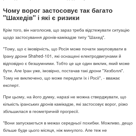
Чому ворог застосовує так багато
"Шахедів" і які є ризики
Крім того, він наголосив, що зараз треба відстежувати ситуацію
щодо застосування дронів-камікадзе типу "Шахед".
"Тому, що є імовірність, що Росія може почати закуповувати в
Ірану дрони Shahed-101, які оснащені електродвигунами й
відповідно є безшумними. Тобто це ще один виклик, який може
бути. Але Іран уже, імовірно, постачав такі дрони "Хезболлі".
Тому не виключено, що може передати їх і Росії", - вважає
експерт.
При цьому, на його думку, наразі не можна стверджувати, що
кількість іранських дронів камікадзе, які застосовує ворог, різко
збільшилася в геометричній прогресії.
"Вони запускаються в межах середньої похибки. Можливо, дещо
більше буде цього місяця, ніж минулого. Але теж не