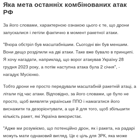
Яка мета останніх комбінованих атак
РФ
За його словами, характерною ознакою цього є те, що дрони
запускалися і летіли фактично в момент ракетної атаки.
"Вчора обстріл був масштабнішим. Сьогодні він був меншим.
Вони дещо розділили на дві атаки. Таке вже бувало в принципі.
Я хочу нагадати, наприклад, що ворог атакував Україну 28
грудня 2023 року, а потім наступна атака була 2 січня", -
нагадує Мусієнко.
Тобто дрони не просто передували масштабній ракетній атаці, а
літали під час атаки. Відповідно, за його словами, це було не
просто, щоб виявляти українське ППО і намагатися його
виснажити та дезорієнтувати, а ще й для того, щоб збільшити
кількість ракет, які Україна використає.
"Адже ми розуміємо, що потенційно дрон, як і ракета, на радарі
можуть мати однаковий вигляд. Це є ціль для ЗРК, яка може