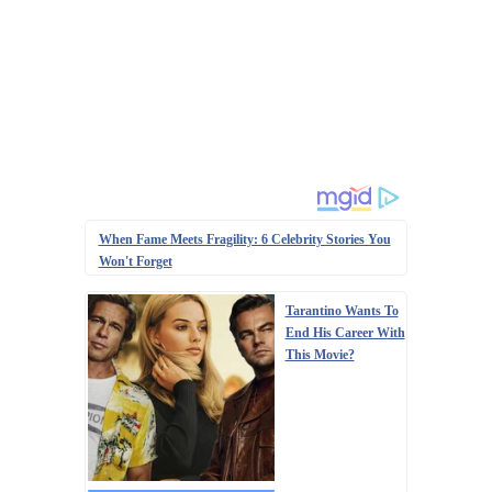
When Fame Meets Fragility: 6 Celebrity Stories You
Won't Forget
Tarantino Wants To
End His Career With
This Movie?