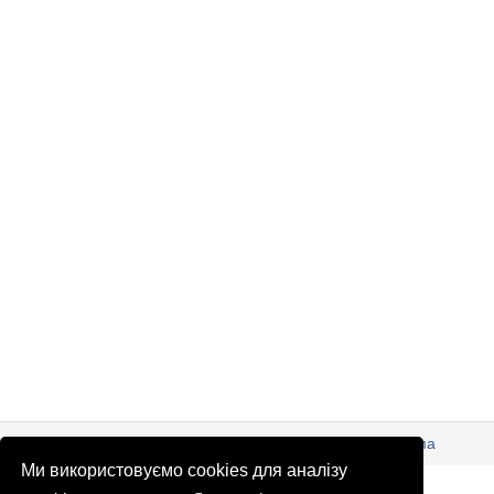
© Патріоти України 2026
Правова інформація
Реклама
Ми використовуємо cookies для аналізу
info
@
patrioty.org.ua