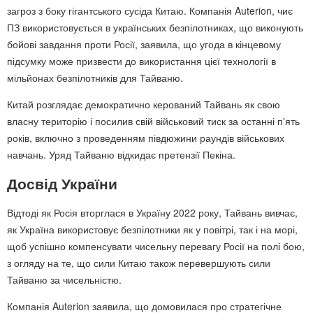
загроз з боку гігантського сусіда Китаю. Компанія Auterion, чиє
ПЗ використовується в українських безпілотниках, що виконують
бойові завдання проти Росії, заявила, що угода в кінцевому
підсумку може призвести до використання цієї технології в
мільйонах безпілотників для Тайваню.
Китай розглядає демократично керований Тайвань як свою
власну територію і посилив свій військовий тиск за останні п'ять
років, включно з проведенням півдюжини раундів військових
навчань. Уряд Тайваню відкидає претензії Пекіна.
Досвід України
Відтоді як Росія вторглася в Україну 2022 року, Тайвань вивчає,
як Україна використовує безпілотники як у повітрі, так і на морі,
щоб успішно компенсувати чисельну перевагу Росії на полі бою,
з огляду на те, що сили Китаю також перевершують сили
Тайваню за чисельністю.
Компанія Auterion заявила, що домовилася про стратегічне