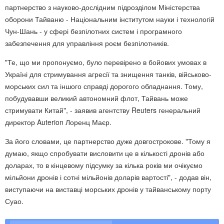
партнерство з науково-дослідним підрозділом Міністерства
оборони Тайваню - Національним інститутом науки і технологій
Чун-Шань - у сфері безпілотних систем і програмного
забезпечення для управління роєм безпілотників.
"Те, що ми пропонуємо, було перевірено в бойових умовах в
Україні для стримування агресії та знищення танків, військово-
морських сил та іншого справді дорогого обладнання. Тому,
побудувавши великий автономний флот, Тайвань може
стримувати Китай", - заявив агентству Reuters генеральний
директор Auterion Лоренц Маєр.
За його словами, це партнерство дуже довгострокове. "Тому я
думаю, якщо спробувати висловити це в кількості дронів або
доларах, то в кінцевому підсумку за кілька років ми очікуємо
мільйони дронів і сотні мільйонів доларів вартості", - додав він,
виступаючи на виставці морських дронів у тайванському порту
Суао.