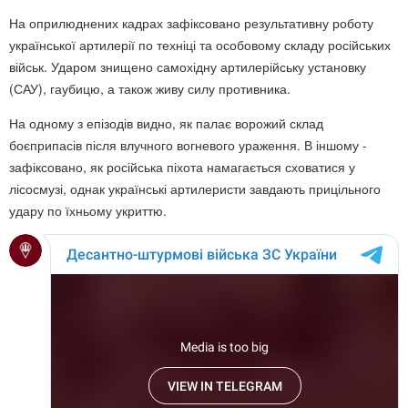
На оприлюднених кадрах зафіксовано результативну роботу
української артилерії по техніці та особовому складу російських
військ. Ударом знищено самохідну артилерійську установку
(САУ), гаубицю, а також живу силу противника.
На одному з епізодів видно, як палає ворожий склад
боєприпасів після влучного вогневого ураження. В іншому -
зафіксовано, як російська піхота намагається сховатися у
лісосмузі, однак українські артилеристи завдають прицільного
удару по їхньому укриттю.