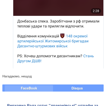
Нагадаємо, нещод
FaceBook
Disqus
Верховна Рада готує "драконівські" штрафи за