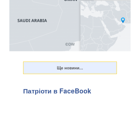
Іран заявив про досягнення угоди з Оманом щодо
запропонованого маршруту судноплавства через
Ормузьку протоку. Про це повідомляє Bloomberg у середу,
5 серпня, передають Патріоти України. Речник
Міністерства закордонних справ Ірану Есмаїл Багаї
Патріоти в FaceBook
розповів,...