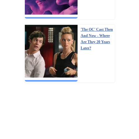
'The OC' Cast Then
And Now - Where
Are They 20 Years
Later?