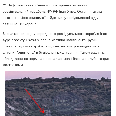
"У Нафтовій гавані Севастополя пришвартований
розвідувальний корабель ЧФ РФ Іван Хурс. Остання атака
остаточно його знищила", - йдеться у повідомленні від у
пятницю, 12 червня.
Зазначається, що у середнього розвідувального корабля Іван
Хурс проєкту 18280 знесена частина капітанської рубки,
повністю відсутня труба, а щогла, на якій розміщувалися
антени, "одягнена" в будівельні риштування. Також відсутнє
обладнання на кормі, а носова частина і бакова палуба закриті
масксетами.