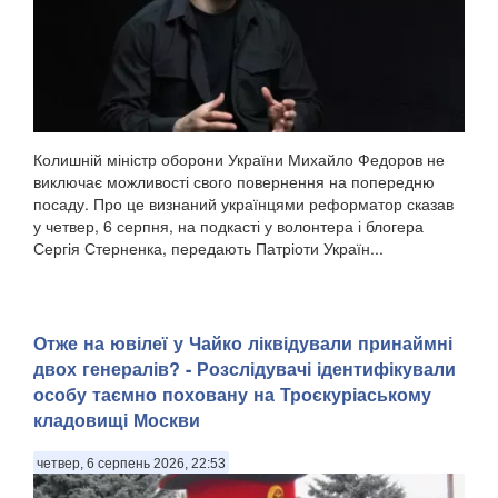
Колишній міністр оборони України Михайло Федоров не
виключає можливості свого повернення на попередню
посаду. Про це визнаний українцями реформатор сказав
у четвер, 6 серпня, на подкасті у волонтера і блогера
Сергія Стерненка, передають Патріоти Україн...
Отже на ювілеї у Чайко ліквідували принаймні
двох генералів? - Розслідувачі ідентифікували
особу таємно поховану на Троєкуріаському
кладовищі Москви
четвер, 6 серпень 2026, 22:53