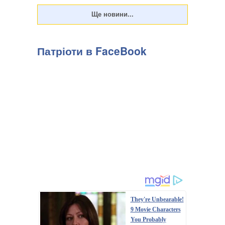
Патріоти в FaceBook
They're Unbearable!
9 Movie Characters
You Probably