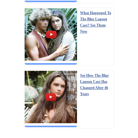
What Happened To
The Blue Lagoon
Cast? See Them
Now
See How The Blue
Lagoon Cast Has
Changed After 46
Years