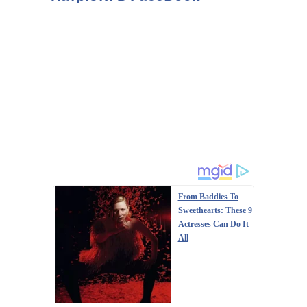
From Baddies To
Sweethearts: These 9
Actresses Can Do It
All