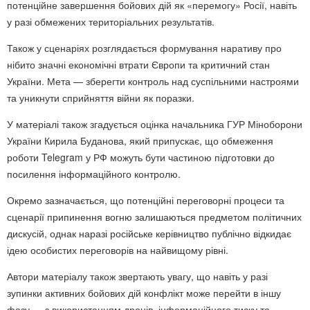
потенційне завершення бойових дій як «перемогу» Росії, навіть
у разі обмежених територіальних результатів.
Також у сценаріях розглядається формування наративу про
нібито значні економічні втрати Європи та критичний стан
України. Мета — зберегти контроль над суспільними настроями
та уникнути сприйняття війни як поразки.
У матеріалі також згадується оцінка начальника ГУР Міноборони
України Кирила Буданова, який припускає, що обмеження
роботи Telegram у РФ можуть бути частиною підготовки до
посилення інформаційного контролю.
Окремо зазначається, що потенційні переговорні процеси та
сценарії припинення вогню залишаються предметом політичних
дискусій, однак наразі російське керівництво публічно відкидає
ідею особистих переговорів на найвищому рівні.
Автори матеріалу також звертають увагу, що навіть у разі
зупинки активних бойових дій конфлікт може перейти в іншу
фазу — з використанням дронів, інформаційного тиску та