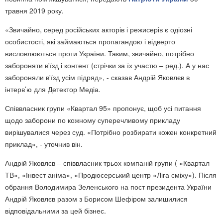
травня 2019 року.
«Звичайно, серед російських акторів і режисерів є одіозні
особистості, які займаються пропагандою і відверто
висловлюються проти України. Таким, звичайно, потрібно
забороняти в'їзд і контент (стрічки за їх участю – ред.). А у нас
забороняли в'їзд усім підряд», - сказав Андрій Яковлєв в
інтерв’ю для Детектор Медіа.
Співвласник групи «Квартал 95» пропонує, щоб усі питання
щодо заборони по кожному суперечливому прикладу
вирішувалися через суд. «Потрібно розбирати кожен конкретний
приклад», - уточнив він.
Андрій Яковлєв – співвласник трьох компаній групи ( «Квартал
ТВ», «Інвест аніма», «Продюсерський центр «Ліга сміху»). Після
обрання Володимира Зеленського на пост президента України
Андрій Яковлєв разом з Борисом Шефіром залишилися
відповідальними за цей бізнес.