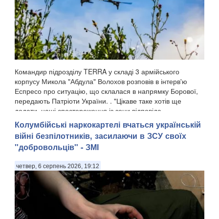
Командир підрозділу TERRA у складі 3 армійського
корпусу Микола "Абдула" Волохов розповів в інтерв'ю
Еспресо про ситуацію, що склалася в напрямку Борової,
передають Патріоти України. . "Цікаве таке хотів ще
додати, наші спостереження із зони відповіда...
Колумбійські наркокартелі вчаться українській
війні безпілотників, засилаючи в ЗСУ своїх
"добровольців" - ЗМІ
четвер, 6 серпень 2026, 19:12