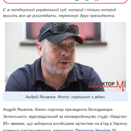
Є ж непідкупний український суд, котрий і тільки котрий
мусить все це розглядати, переконує друг президента.
Андрій Яковлєв. Фото: скріншот з відео.
Андрій Яковлєв, бізнес-партнер президента Володимира
Зеленського, відповідальний за кіновиробництво студії «Квартал
95» вважає, що заборона російським артистам на в’їзд в Україну
повинна пом’якшуватися, передають
Патріоти України
30