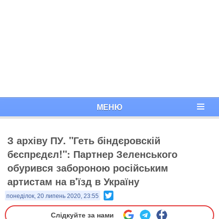
МЕНЮ
З архіву ПУ. "Геть біндєровскій
бєспрєдєл!": Партнер Зеленського
обурився забороною російським
артистам на в'їзд в Україну
Twitter
понеділок, 20 липень 2020, 23:55
Слідкуйте за нами