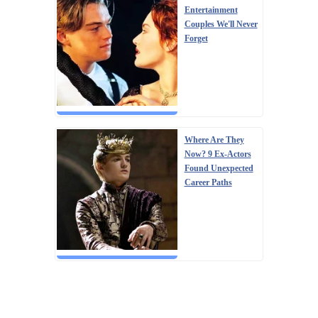
Entertainment
Couples We'll Never
Forget
Where Are They
Now? 9 Ex-Actors
Found Unexpected
Career Paths