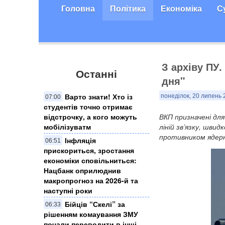
Головна
Політика
Економіка
С
З архіву ПУ
Останні
дня"
Варто знати! Хто із
понеділок, 20 липень 
07:00
студентів точно отримає
відстрочку, а кого можуть
ВКП призначені для
мобілізуватм
ліній зв’язку, шви
противником ядерно
Інфляція
06:51
прискориться, зростання
економіки сповільниться:
Нацбанк оприлюднив
макропрогноз на 2026-й та
наступні роки
Бійців “Скелі” за
06:33
рішенням комаування ЗМУ
почали переводити в інші