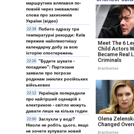
маршрутник вляпався по-
повній через зневажливі
слова про захисників
України (відео)
Побито одразу три
22:39
температурні рекорди: Київ
пережив найспекотнішу
Meet The 6 Le
календарну добу за всю
Child Actors 
історію спостережень
Became Real L
Criminals
"Будете шукати -
22:26
посадимо": Партизани
Brainberries
заявили про погрози
родинам зниклих російських
військових
Українців попередили
22:12
про найгірший сценарій з
електрикою - світло можуть
давати лише на кілька годин
Olena Zelenska
Заглухли у воді?
22:00
Changed Over
Ніколи не робіть цього, якщо
не хочете купувати новий
Brainberries