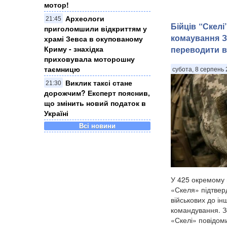
мотор!
Археологи
21:45
Бійців “Скелі
приголомшили відкриттям у
комаування 
храмі Зевса в окупованому
Криму - знахідка
переводити в 
приховувала моторошну
таємницю
субота, 8 серпень 
Виклик таксі стане
21:30
дорожчим? Експерт пояснив,
що змінить новий податок в
Україні
Всі новини
У 425 окремому
«Скеля» підтвер
військових до ін
командування. З
«Скелі» повідом