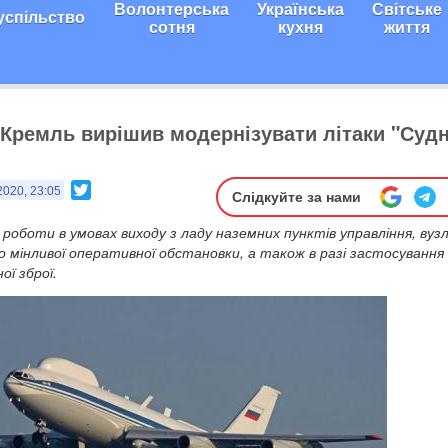
Волонтерська
Українська
Світське
успільство
сотня
кухня
життя
. Кремль вирішив модернізувати літаки "Суд
Twitter
2020, 23:05
Слідкуйте за нами
 роботи в умовах виходу з ладу наземних пунктів управління, вузлі
дко мінливої оперативної обстановки, а також в разі застосування
ї зброї.