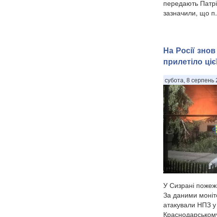
передають Патріо
зазначили, що п.
На Росії зно
прилетіло цієї
субота, 8 серпень 
У Сизрані пожеж
За даними моніт
атакували НПЗ у 
Краснодарському