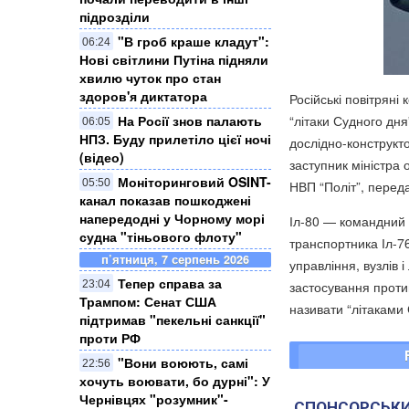
підрозділи
"В гроб краше кладут":
06:24
Нові світлини Путіна підняли
хвилю чуток про стан
здоров'я диктатора
Російські повітряні
На Росії знов палають
“літаки Судного дня”
06:05
НПЗ. Буду прилетіло цієї ночі
дослідно-конструкт
(відео)
заступник міністра 
Моніторинговий OSINT-
05:50
НВП “Політ”, пере
канал показав пошкоджені
напередодні у Чорному морі
Іл-80 — командний п
судна "тіньового флоту"
транспортника Іл-7
п’ятниця, 7 серпень 2026
управління, вузлів і
Тепер справа за
23:04
застосування против
Трампом: Сенат США
називати “літаками 
підтримав "пекельні санкції"
проти РФ
​"Вони воюють, самі
22:56
хочуть воювати, бо дурні": У
Чернівцях "розумник"-
СПОНСОРСЬКИ