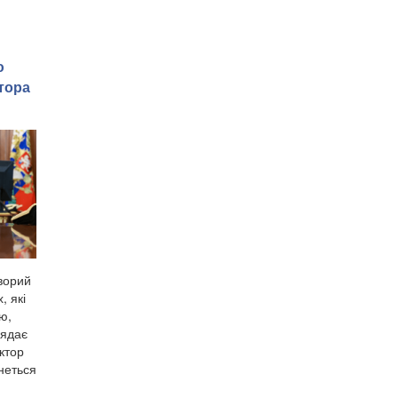
ю
тора
ворий
, які
ю,
лядає
ктор
неться