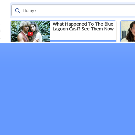
What Happened To The Blue
Lagoon Cast? See Them Now
Детальніше