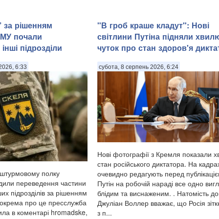
” за рішенням
"В гроб краше кладут": Нові
ЗМУ почали
світлини Путіна підняли хвил
інші підрозділи
чуток про стан здоров'я дикта
2026, 6:33
субота, 8 серпень 2026, 6:24
Нові фотографії з Кремля показали х
стан російського диктатора. На кадрах
 штурмовому полку
очевидно редагують перед публікаціє
дили переведення частини
Путін на робочій нараді все одно виг
ших підрозділів за рішенням
блідим та виснаженим. . Натомість до
окрема про це пресслужба
Джуліан Воллер вважає, що Росія зітк
ила в коментарі hromadske,
з п...