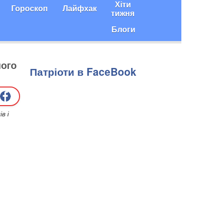
Хіти
Гороскоп
Лайфхак
тижня
Блоги
ного
Патріоти в FaceBook
в і