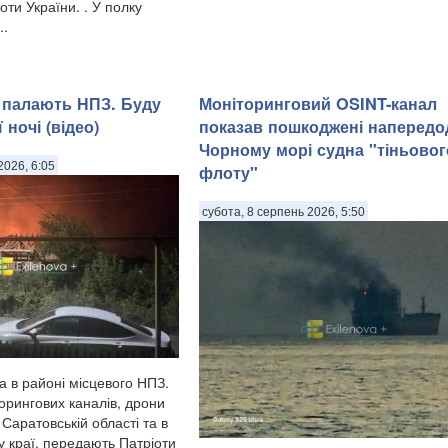
ти України. . У полку
..
в палають НПЗ. Буду
Моніторинговий OSINT-канал
 ночі (відео)
показав пошкоджені напередод
Чорному морі судна "тіньовог
2026, 6:05
флоту"
субота, 8 серпень 2026, 5:50
а в районі місцевого НПЗ.
орингових каналів, дрони
Саратовській області та в
 краї, передають Патріоти