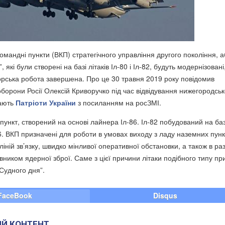
 командні пункти (ВКП) стратегічного управління другого покоління, 
, які були створені на базі літаків Іл-80 і Іл-82, будуть модернізовані
орська робота завершена. Про це 30 травня 2019 року повідомив
оборони Росії Олексій Криворучко під час відвідування нижегородськ
дають
Патріоти України
з посиланням на росЗМІ.
ункт, створений на основі лайнера Іл-86. Іл-82 побудований на баз
6. ВКП призначені для роботи в умовах виходу з ладу наземних пунк
 ліній зв’язку, швидко мінливої оперативної обстановки, а також в раз
ником ядерної зброї. Саме з цієї причини літаки подібного типу пр
Судного дня”.
FaceBook
Disqus
Й КОНТЕНТ