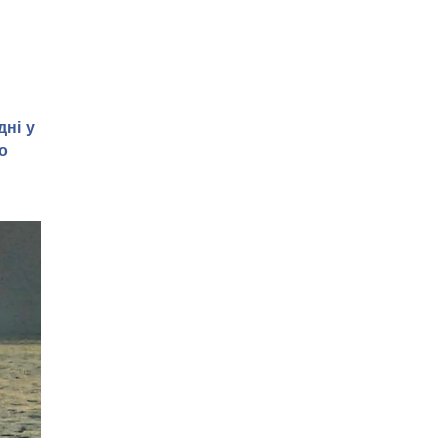
ні у
о