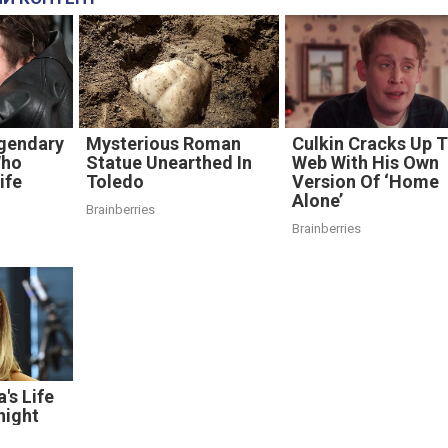
gendary
Mysterious Roman
Culkin Cracks Up 
Who
Statue Unearthed In
Web With His Own
ife
Toledo
Version Of ‘Home
Alone’
Brainberries
Brainberries
's Life
night