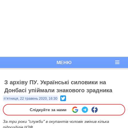
МЕНЮ
З архіву ПУ. Українські силовики на
Донбасі упіймали знакового зрадника
Twitter
п’ятниця, 22 травень 2020, 16:30
Слідкуйте за нами
За три роки "служби" в окупантів чоловік змінив кілька
підрозділів НЗФ.