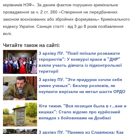
керівників НЗФ». За даним фактом порушено кримінальне
провадження за ч. 2 ст. 260 «Створення не передбачених
законом воєнізованих або збройних формувань» Кримінального
кодексу України. Санкція статті - від 3 до 8 років позбавлення
волі.
Читайте також на сайті:
З архіву ПУ. "Повії поїхали розважати
терористів": У конкурсі краси в "ДНР"
взяли участь дівчата із підконтрольної
території
З архіву ПУ. "Эти придурки сочли себя
умнее ученых": Безлер розповів, як
окупанти вирізали на метал шахти ОРДО
Хіти тижня. "Вся позиция была в г...вне и
кишках": Стало відомо про курйозний
випадок з бойовиками на Донбасі
З архіву ПУ. "Пример из Славянска: Как