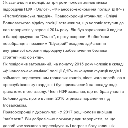
Як зазначили в поліції, за три роки чоловік змінив кілька
підрозділів НЗФ «Оплот», «Фінансово-економічна поліція ДНР» і
«Республіканська гвардія». Правоохоронці уточнили: «Слідчі
Волноваського відділу поліції встановили, що чоловік вступив до
лав терористів у вересні 2014 року. Він був зарахований водієм
в бандформування "Оплот", в роту охорони. В обов'язки
новобранця з позивним "Шустрий" входило здійснення
внутрішньої охорони підрозділу і забезпечення безпеки
стратегічних об'єктів».
Як повідомив затриманий, на початку 2015 року чоловік в складі
«фінансово-економічної поліції ДНР» виконував функції водія і
займався перевезенням грошових коштів, після чого перейшов в
«республіканську гвардію» і був призначений на посаду водія
гранатометного взводу. Член НЗФ зазначив, що не брав участі в
бойових діях, проте в липні 2016 отримав поранення під
Іловайськом.
Правоохоронці підкреслили: «У 2017 році чоловік вирішив
"зав'язати". Він добровільно покинув ряди терористів, за що
довгий час зазнавав переслідувань і погроз з боку колишніх