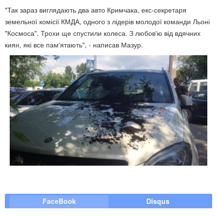
"Так зараз виглядають два авто Кримчака, екс-секретаря
земельної комісії КМДА, одного з лідерів молодої команди Льоні
"Космоса". Трохи ще спустили колеса. З любов'ю від вдячних
киян, які все пам'ятають", - написав Мазур.
FaceBook
Disqus