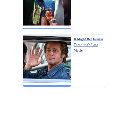
It Might Be Quentin
Tarantino's Last
Movie