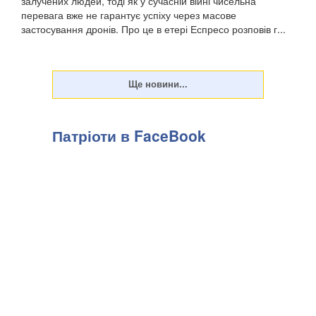
залучених людей, тоді як у сучасній війні чисельна
перевага вже не гарантує успіху через масове
застосування дронів. Про це в етері Еспресо розповів г...
Патріоти в FaceBook