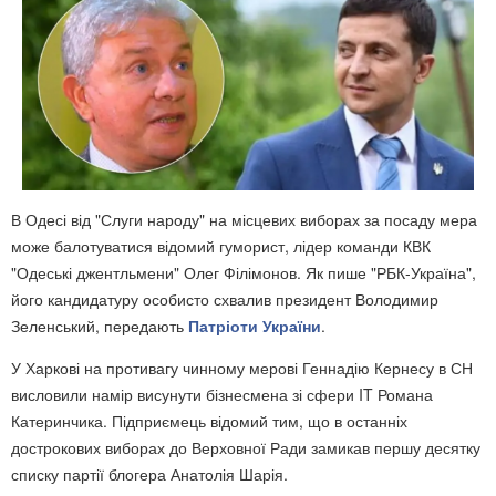
В Одесі від "Слуги народу" на місцевих виборах за посаду мера
може балотуватися відомий гуморист, лідер команди КВК
"Одеські джентльмени" Олег Філімонов. Як пише "РБК-Україна",
його кандидатуру особисто схвалив президент Володимир
Зеленський, передають
Патріоти України
.
У Харкові на противагу чинному мерові Геннадію Кернесу в СН
висловили намір висунути бізнесмена зі сфери IT Романа
Катеринчика. Підприємець відомий тим, що в останніх
дострокових виборах до Верховної Ради замикав першу десятку
списку партії блогера Анатолія Шарія.