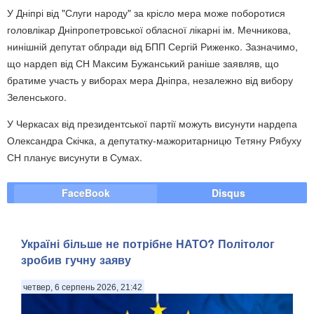
У Дніпрі від "Слуги народу" за крісло мера може поборотися
головлікар Дніпропетровської обласної лікарні ім. Мечникова,
нинішній депутат облради від БПП Сергій Риженко. Зазначимо,
що нардеп від СН Максим Бужанський раніше заявляв, що
братиме участь у виборах мера Дніпра, незалежно від вибору
Зеленського.
У Черкасах від президентської партії можуть висунути нардепа
Олександра Скічка, а депутатку-мажоритарницю Тетяну Рябуху
СН планує висунути в Сумах.
FaceBook
Disqus
Україні більше не потрібне НАТО? Політолог
зробив гучну заяву
четвер, 6 серпень 2026, 21:42