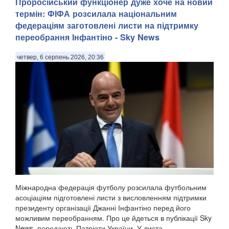
Проросійський функціонер дуже хоче на новий
термін: ФІФА розсилала національним
федераціям заготовлені листи на підтримку
переобрання Інфантіно - Sky News
четвер, 6 серпень 2026, 20:36
Міжнародна федерація футболу розсилала футбольним
асоціаціям підготовлені листи з висловленням підтримки
президенту організації Джанні Інфантіно перед його
можливим переобранням. Про це йдеться в публікації Sky
News, передають Патріоти України. У листа...